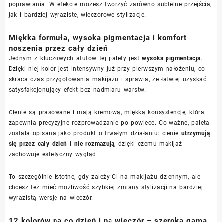
poprawiania. W efekcie możesz tworzyć zarówno subtelne przejścia,
jak i bardziej wyraziste, wieczorowe stylizacje.
Miękka formuła, wysoka pigmentacja i komfort
noszenia przez cały dzień
Jednym z kluczowych atutów tej palety jest
wysoka pigmentacja
.
Dzięki niej kolor jest intensywny już przy pierwszym nałożeniu, co
skraca czas przygotowania makijażu i sprawia, że łatwiej uzyskać
satysfakcjonujący efekt bez nadmiaru warstw.
Cienie są prasowane i mają kremową, miękką konsystencję, która
zapewnia precyzyjne rozprowadzanie po powiece. Co ważne, paleta
została opisana jako produkt o trwałym działaniu: cienie
utrzymują
się przez cały dzień
i
nie rozmazują
, dzięki czemu makijaż
zachowuje estetyczny wygląd.
To szczególnie istotne, gdy zależy Ci na makijażu dziennym, ale
chcesz też mieć możliwość szybkiej zmiany stylizacji na bardziej
wyrazistą wersję na wieczór.
12 kolorów na co dzień i na wieczór – szeroka gama