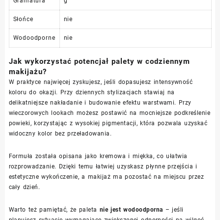
Gramatura
g
Słońce
nie
Wodoodporne
nie
Jak wykorzystać potencjał palety w codziennym
makijażu?
W praktyce najwięcej zyskujesz, jeśli dopasujesz intensywność
koloru do okazji. Przy dziennych stylizacjach stawiaj na
delikatniejsze nakładanie i budowanie efektu warstwami. Przy
wieczorowych lookach możesz postawić na mocniejsze podkreślenie
powieki, korzystając z wysokiej pigmentacji, która pozwala uzyskać
widoczny kolor bez przeładowania.
Formuła została opisana jako kremowa i miękka, co ułatwia
rozprowadzanie. Dzięki temu łatwiej uzyskasz płynne przejścia i
estetyczne wykończenie, a makijaż ma pozostać na miejscu przez
cały dzień.
Warto też pamiętać, że paleta
nie jest wodoodporna
– jeśli
planujesz sytuacje wymagające zwiększonej odporności na wilgoć,