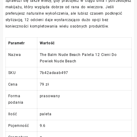
Sprawdzi się także wtedy, gdy pracujesz w ciągu dnia i potrzebujesz
makijażu, który wygląda dobrze od rana do wieczora. Jeśli
preferujesz naturalne wykończenia, ale lubisz czasem podkręcić
stylizację, 12 odcieni daje wystarczająco dużo opcji bez
konieczności kompletowania wielu osobnych produktów.
Parametr
Wartość
Nazwa
The Balm Nude Beach Paleta 12 Cieni Do
Powiek Nude Beach
SKU
7b42adaab497
Cena
79 zł
Forma
prasowany
podania
Ilość
paleta
Pojemność
9.6