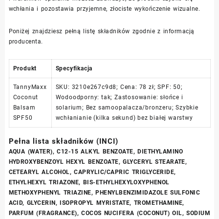
wchłania i pozostawia przyjemne, złociste wykończenie wizualne.
Poniżej znajdziesz pełną listę składników zgodnie z informacją
producenta.
Produkt
Specyfikacja
TannyMaxx
SKU: 3210e267c9d8; Cena: 78 zł; SPF: 50;
Coconut
Wodoodporny: tak; Zastosowanie: słońce i
Balsam
solarium; Bez samoopalacza/bronzeru; Szybkie
SPF50
wchłanianie (kilka sekund) bez białej warstwy
Pełna lista składników (INCI)
AQUA (WATER), C12-15 ALKYL BENZOATE, DIETHYLAMINO
HYDROXYBENZOYL HEXYL BENZOATE, GLYCERYL STEARATE,
CETEARYL ALCOHOL, CAPRYLIC/CAPRIC TRIGLYCERIDE,
ETHYLHEXYL TRIAZONE, BIS-ETHYLHEXYLOXYPHENOL
METHOXYPHENYL TRIAZINE, PHENYLBENZIMIDAZOLE SULFONIC
ACID, GLYCERIN, ISOPROPYL MYRISTATE, TROMETHAMINE,
PARFUM (FRAGRANCE), COCOS NUCIFERA (COCONUT) OIL, SODIUM