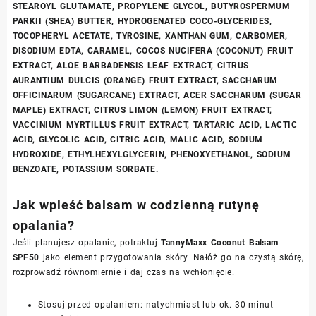
STEAROYL GLUTAMATE, PROPYLENE GLYCOL, BUTYROSPERMUM
PARKII (SHEA) BUTTER, HYDROGENATED COCO-GLYCERIDES,
TOCOPHERYL ACETATE, TYROSINE, XANTHAN GUM, CARBOMER,
DISODIUM EDTA, CARAMEL, COCOS NUCIFERA (COCONUT) FRUIT
EXTRACT, ALOE BARBADENSIS LEAF EXTRACT, CITRUS
AURANTIUM DULCIS (ORANGE) FRUIT EXTRACT, SACCHARUM
OFFICINARUM (SUGARCANE) EXTRACT, ACER SACCHARUM (SUGAR
MAPLE) EXTRACT, CITRUS LIMON (LEMON) FRUIT EXTRACT,
VACCINIUM MYRTILLUS FRUIT EXTRACT, TARTARIC ACID, LACTIC
ACID, GLYCOLIC ACID, CITRIC ACID, MALIC ACID, SODIUM
HYDROXIDE, ETHYLHEXYLGLYCERIN, PHENOXYETHANOL, SODIUM
BENZOATE, POTASSIUM SORBATE.
Jak wpleść balsam w codzienną rutynę
opalania?
Jeśli planujesz opalanie, potraktuj
TannyMaxx Coconut Balsam
SPF50
jako element przygotowania skóry. Nałóż go na czystą skórę,
rozprowadź równomiernie i daj czas na wchłonięcie.
Stosuj przed opalaniem: natychmiast lub ok. 30 minut