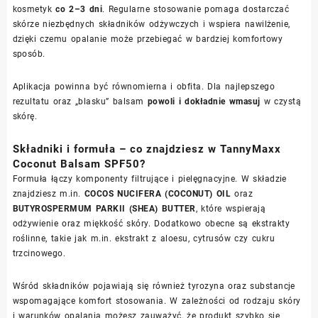
kosmetyk
co 2–3 dni
. Regularne stosowanie pomaga dostarczać
skórze niezbędnych składników odżywczych i wspiera nawilżenie,
dzięki czemu opalanie może przebiegać w bardziej komfortowy
sposób.
Aplikacja powinna być równomierna i obfita. Dla najlepszego
rezultatu oraz „blasku” balsam
powoli i dokładnie wmasuj
w czystą
skórę.
Składniki i formuła – co znajdziesz w TannyMaxx
Coconut Balsam SPF50?
Formuła łączy komponenty filtrujące i pielęgnacyjne. W składzie
znajdziesz m.in.
COCOS NUCIFERA (COCONUT) OIL
oraz
BUTYROSPERMUM PARKII (SHEA) BUTTER
, które wspierają
odżywienie oraz miękkość skóry. Dodatkowo obecne są ekstrakty
roślinne, takie jak m.in. ekstrakt z aloesu, cytrusów czy cukru
trzcinowego.
Wśród składników pojawiają się również tyrozyna oraz substancje
wspomagające komfort stosowania. W zależności od rodzaju skóry
i warunków opalania możesz zauważyć, że produkt szybko się