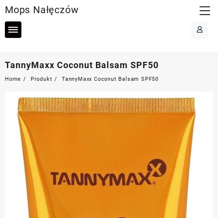
Skip
Mops Nałęczów
to
content
TannyMaxx Coconut Balsam SPF50
Home
Produkt
TannyMaxx Coconut Balsam SPF50