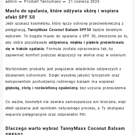
admin
Produkt
Tannymaxx
21 czerwca 2026
Masło do opalania, które odżywia skórę i wspiera
efekt SPF 50
Jeśli szukasz kosmetyku, który łączy ochronę przeciwsłoneczną z
pielęgnacją,
TannyMaxx Coconut Balsam SPF50
będzie świetnym
wyborem. To bogate masło do opalania z SPF 50, stworzone po to,
aby skóra pozostawała
odżywiona, miękka i pięknie prezentowała
się w trakcie opalania
. Formuła została opracowana tak, by
zapewniać komfort podczas ekspozycji na słońce oraz w solarium.
Wyróżnikiem produktu jest połączenie składników odżywczych z
działaniem ochronnym. Dzięki wysokiej jakości tyrozynom oraz
komponentom pochodzenia roślinnego balsam ma wspierać
głęboką, złotą i rozświetloną opaleniznę
, bez uczucia przesuszenia.
Co ważne, kosmetyk nie zawiera samoopalacza ani bronzera, więc
efekt opalania jest wynikiem naturalnego procesu, a Ty dostajesz
wsparcie pielęgnacyjne oraz odpowiedni filtr.
Dlaczego warto wybrać TannyMaxx Coconut Balsam
SPF50?