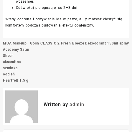
wcześniej.
Odświeżaj pielęgnację: co 2–3 dni.
Wtedy ochrona i odżywienie idą w parze, a Ty możesz cieszyć się
komfortem podczas budowania efektu opalenizny.
Nawigacja
MUA Makeup
Gosh CLASSIC 2 Fresh Breeze Dezodorant 150ml spray
wpisu
Academy Satin
Sheen
aksamitna
szminka
odcień
Heartfelt 1,5 g
Written by
admin