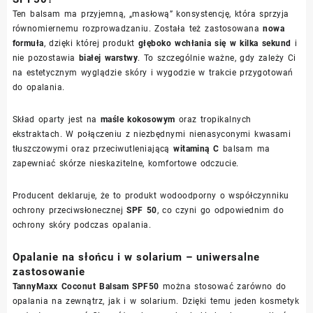
Ten balsam ma przyjemną, „masłową” konsystencję, która sprzyja
równomiernemu rozprowadzaniu. Została też zastosowana
nowa
formuła
, dzięki której produkt
głęboko wchłania się w kilka sekund
i
nie pozostawia
białej warstwy
. To szczególnie ważne, gdy zależy Ci
na estetycznym wyglądzie skóry i wygodzie w trakcie przygotowań
do opalania.
Skład oparty jest na
maśle kokosowym
oraz tropikalnych
ekstraktach. W połączeniu z niezbędnymi nienasyconymi kwasami
tłuszczowymi oraz przeciwutleniającą
witaminą C
balsam ma
zapewniać skórze nieskazitelne, komfortowe odczucie.
Producent deklaruje, że to produkt wodoodporny o współczynniku
ochrony przeciwsłonecznej
SPF 50
, co czyni go odpowiednim do
ochrony skóry podczas opalania.
Opalanie na słońcu i w solarium – uniwersalne
zastosowanie
TannyMaxx Coconut Balsam SPF50
można stosować zarówno do
opalania na zewnątrz, jak i w solarium. Dzięki temu jeden kosmetyk