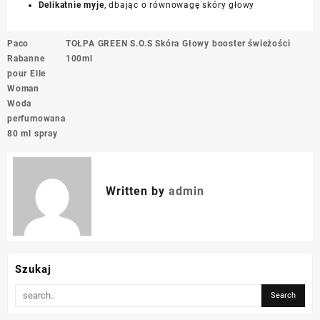
Delikatnie myje
, dbając o równowagę skóry głowy
Nawigacja
Paco
TOŁPA GREEN S.O.S Skóra Głowy booster świeżości
wpisu
Rabanne
100ml
pour Elle
Woman
Woda
perfumowana
80 ml spray
Written by
admin
Szukaj