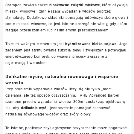
Szampon zawiera także
bioaktywne związki mlekowe
, które ożywiają
mieszki włosowe i zmniejszają wypadanie włosów poprzez
stymulację. Dodatkowo składniki pomagają odświeżyć skórę głowy i
same mieszki włosowe, co jest istotne szczególnie wtedy, gdy skóra
reaguje przesuszeniem lub nadmiernym przetłuszczaniem.
Trzecim ważnym elementem jest
hydrolizowane białko sojowe
. Jego
zadaniem jest stymulowanie zużycia tlenu i zwiększanie potencjału
energetycznego komórek, co wspiera procesy związane z
regeneracją i wzrostem.
Delikatne mycie, naturalna równowaga i wsparcie
wzrostu
Przy problemie wypadania włosów liczy się nie tylko „moc”
działania, ale też sposób oczyszczania. TAHE Advanced Barber
szampon przeciw wypadaniu włosów 300ml został zaprojektowany
tak, aby
delikatnie myć
i jednocześnie pomagać zachować
naturalną równowagę włosów oraz skóry głowy.
To istotne, ponieważ zbyt agresywne oczyszczanie może pogarszać