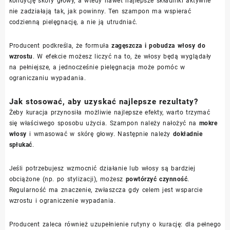
kondycję skóry głowy, a wtedy nawet najlepsze składniki aktywne
nie zadziałają tak, jak powinny. Ten szampon ma wspierać
codzienną pielęgnację, a nie ją utrudniać.
Producent podkreśla, że formuła
zagęszcza i pobudza włosy do
wzrostu
. W efekcie możesz liczyć na to, że włosy będą wyglądały
na pełniejsze, a jednocześnie pielęgnacja może pomóc w
ograniczaniu wypadania.
Jak stosować, aby uzyskać najlepsze rezultaty?
Żeby kuracja przynosiła możliwie najlepsze efekty, warto trzymać
się właściwego sposobu użycia. Szampon należy nałożyć na
mokre
włosy
i wmasować w skórę głowy. Następnie należy
dokładnie
spłukać
.
Jeśli potrzebujesz wzmocnić działanie lub włosy są bardziej
obciążone (np. po stylizacji), możesz
powtórzyć czynność
.
Regularność ma znaczenie, zwłaszcza gdy celem jest wsparcie
wzrostu i ograniczenie wypadania.
Producent zaleca również uzupełnienie rutyny o kurację: dla pełnego