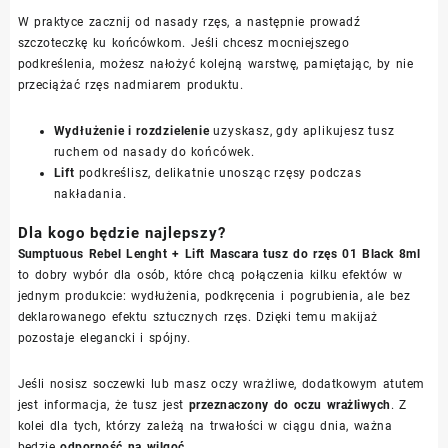
W praktyce zacznij od nasady rzęs, a następnie prowadź
szczoteczkę ku końcówkom. Jeśli chcesz mocniejszego
podkreślenia, możesz nałożyć kolejną warstwę, pamiętając, by nie
przeciążać rzęs nadmiarem produktu.
Wydłużenie i rozdzielenie
uzyskasz, gdy aplikujesz tusz
ruchem od nasady do końcówek.
Lift
podkreślisz, delikatnie unosząc rzęsy podczas
nakładania.
Dla kogo będzie najlepszy?
Sumptuous Rebel Lenght + Lift Mascara tusz do rzęs 01 Black 8ml
to dobry wybór dla osób, które chcą połączenia kilku efektów w
jednym produkcie: wydłużenia, podkręcenia i pogrubienia, ale bez
deklarowanego efektu sztucznych rzęs. Dzięki temu makijaż
pozostaje elegancki i spójny.
Jeśli nosisz soczewki lub masz oczy wrażliwe, dodatkowym atutem
jest informacja, że tusz jest
przeznaczony do oczu wrażliwych
. Z
kolei dla tych, którzy zależą na trwałości w ciągu dnia, ważna
będzie
odporność na wilgoć
.