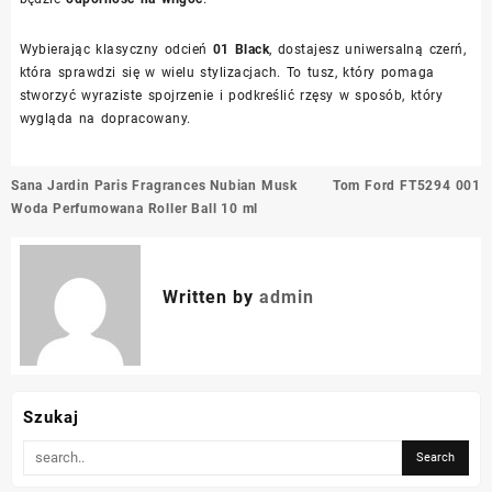
Wybierając klasyczny odcień
01 Black
, dostajesz uniwersalną czerń,
która sprawdzi się w wielu stylizacjach. To tusz, który pomaga
stworzyć wyraziste spojrzenie i podkreślić rzęsy w sposób, który
wygląda na dopracowany.
Nawigacja
Sana Jardin Paris Fragrances Nubian Musk
Tom Ford FT5294 001
wpisu
Woda Perfumowana Roller Ball 10 ml
Written by
admin
Szukaj