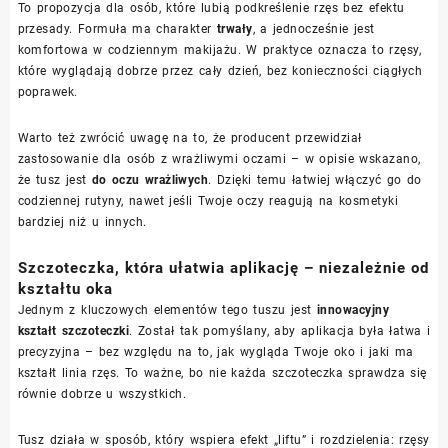
To propozycja dla osób, które lubią podkreślenie rzęs bez efektu
przesady. Formuła ma charakter
trwały
, a jednocześnie jest
komfortowa w codziennym makijażu. W praktyce oznacza to rzęsy,
które wyglądają dobrze przez cały dzień, bez konieczności ciągłych
poprawek.
Warto też zwrócić uwagę na to, że producent przewidział
zastosowanie dla osób z wrażliwymi oczami – w opisie wskazano,
że tusz jest
do oczu wrażliwych
. Dzięki temu łatwiej włączyć go do
codziennej rutyny, nawet jeśli Twoje oczy reagują na kosmetyki
bardziej niż u innych.
Szczoteczka, która ułatwia aplikację – niezależnie od
kształtu oka
Jednym z kluczowych elementów tego tuszu jest
innowacyjny
kształt szczoteczki
. Został tak pomyślany, aby aplikacja była łatwa i
precyzyjna – bez względu na to, jak wygląda Twoje oko i jaki ma
kształt linia rzęs. To ważne, bo nie każda szczoteczka sprawdza się
równie dobrze u wszystkich.
Tusz działa w sposób, który wspiera efekt „liftu” i rozdzielenia: rzęsy