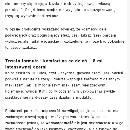
nie powinny się sklejć, a każda z nich zyskuje swoją własną
przestrzeń. Dzięki temu spojrzenie wygląda na uporządkowane, a
rzęsy są wyraźnie podkreślone.
W opisie producenta wskazano również, że kosmetyk daje
podkręcający
oraz
pogrubiający
efekt. Jeśli lubisz rzęsy bardziej
widoczne, ale nadal eleganckie i rozdzielone, to może być dokładnie
to, czego szukasz.
Trwała formuła i komfort na co dzień – 8 ml
intensywnej czerni
Kolor tuszu to
01 Black
, czyli klasyczna, głęboka czerń. Taki odcień
podkreśla naturalne rzęsy i dobrze współgra zarówno z dziennym
makijażem, jak i z mocniejszym makijażem wieczorowym.
Pojemność wynosi
8 ml
, co w codziennym użytkowaniu zwykle
przekłada się na dłuższy czas działania produktu.
Producent podkreśla
odporność na wilgoć
, dzięki czemu tusz ma
zachowywać swój wygląd w różnych warunkach. W opisie
zaznaczono jednak, że
wodoodporność nie jest deklarowana
, a więc
warto traktować go jako kosmetyk „codzienny”, a nie typowo do