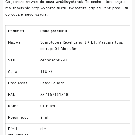
Co jeszcze ważne:
do oczu wrażliwych: tak
. To cecha, która często
ma znaczenie przy wyborze tuszu, zwłaszcza gdy szukasz produktu
do codziennego użycia.
Parametr
Dane produktu
Nazwa
Sumptuous Rebel Lenght + Lift Mascara tusz
do rzęs 01 Black 8ml
SKU
c4cbcad50941
Cena
118 zł
Producent
Estee Lauder
EAN
887167451810
Kolor
01 Black
Pojemność
8 ml
Efekt
nie