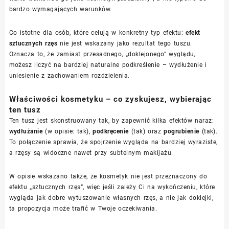
bardzo wymagających warunków.
Co istotne dla osób, które celują w konkretny typ efektu:
efekt
sztucznych rzęs
nie jest wskazany jako rezultat tego tuszu.
Oznacza to, że zamiast przesadnego, „doklejonego” wyglądu,
możesz liczyć na bardziej naturalne podkreślenie – wydłużenie i
uniesienie z zachowaniem rozdzielenia.
Właściwości kosmetyku – co zyskujesz, wybierając
ten tusz
Ten tusz jest skonstruowany tak, by zapewnić kilka efektów naraz:
wydłużanie
(w opisie: tak),
podkręcenie
(tak) oraz
pogrubienie
(tak).
To połączenie sprawia, że spojrzenie wygląda na bardziej wyraziste,
a rzęsy są widoczne nawet przy subtelnym makijażu.
W opisie wskazano także, że kosmetyk nie jest przeznaczony do
efektu „sztucznych rzęs”, więc jeśli zależy Ci na wykończeniu, które
wygląda jak dobre wytuszowanie własnych rzęs, a nie jak doklejki,
ta propozycja może trafić w Twoje oczekiwania.