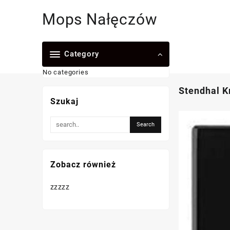
Skip
Mops Nałęczów
to
content
Category
No categories
Stendhal K
Szukaj
Zobacz również
zzzzz