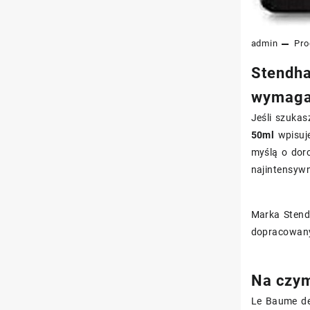
admin
Pro
Stendha
wymagaj
Jeśli szuka
50ml
wpisuje
myślą o doro
najintensywn
Marka Stendh
dopracowany
Na czym
Le Baume de