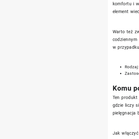
komfortu i w
element wie
Warto też z
codziennym s
w przypadku
Rodzaj
Zastos
Komu po
Ten produkt
gdzie liczy 
pielęgnacja
Jak włączyć 