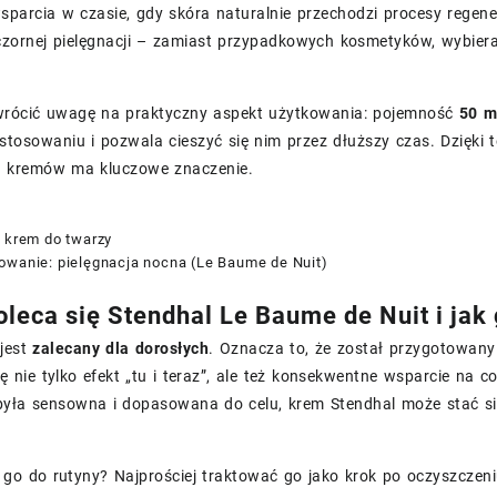
sparcia w czasie, gdy skóra naturalnie przechodzi procesy regene
czornej pielęgnacji – zamiast przypadkowych kosmetyków, wybie
wrócić uwagę na praktyczny aspekt użytkowania: pojemność
50 m
tosowaniu i pozwala cieszyć się nim przez dłuższy czas. Dzięki t
 kremów ma kluczowe znaczenie.
: krem do twarzy
owanie: pielęgnacja nocna (Le Baume de Nuit)
leca się Stendhal Le Baume de Nuit i jak 
 jest
zalecany dla dorosłych
. Oznacza to, że został przygotowany
się nie tylko efekt „tu i teraz”, ale też konsekwentne wsparcie na 
 była sensowna i dopasowana do celu, krem Stendhal może stać s
go do rutyny? Najprościej traktować go jako krok po oczyszczeni