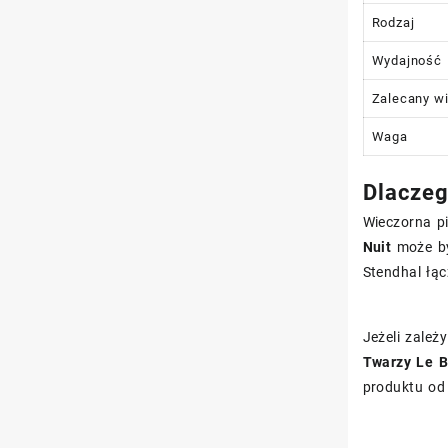
Rodzaj
Wydajność
Zalecany w
Waga
Dlaczeg
Wieczorna p
Nuit
może by
Stendhal łą
Jeżeli zależ
Twarzy Le 
produktu od