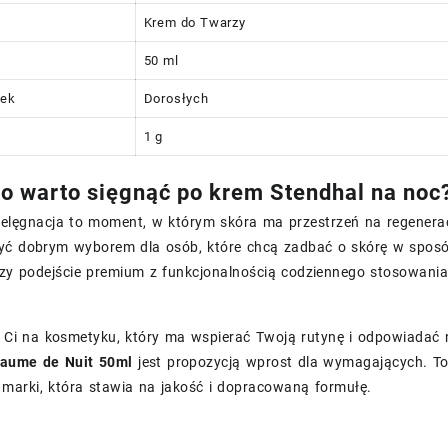
Krem do Twarzy
50 ml
iek
Dorosłych
1 g
o warto sięgnąć po krem Stendhal na noc
ielęgnacja to moment, w którym skóra ma przestrzeń na regenera
ć dobrym wyborem dla osób, które chcą zadbać o skórę w sposób
czy podejście premium z funkcjonalnością codziennego stosowania
y Ci na kosmetyku, który ma wspierać Twoją rutynę i odpowiadać 
Baume de Nuit 50ml
jest propozycją wprost dla wymagających. To
 marki, która stawia na jakość i dopracowaną formułę.