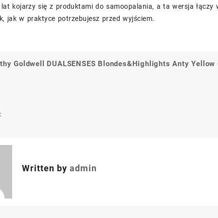
 lat kojarzy się z produktami do samoopalania, a ta wersja łączy
k, jak w praktyce potrzebujesz przed wyjściem.
lthy
Goldwell DUALSENSES Blondes&Highlights Anty Yellow 
a
C
Written by
admin