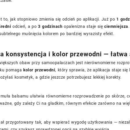
zasie.
t to, jak stopniowo zmienia się odcień po aplikacji. Już po
1 godz
średni
odcień, a po
3 godzinach
opalenizna staje się
ciemniejsza
subtelnego muśnięcia kolorem po bardziej wyrazisty efekt.
a konsystencja i kolor przewodni — łatwa
większych obaw przy samoopalaczach jest nierównomierne rozpro
dku pomaga
kolor przewodni
, który sprawia, że aplikacja staje się
łożyłaś kosmetyk, a gdzie jeszcze potrzebujesz lekkiej korekty.
rmuła balsamu ułatwia równomierne rozprowadzenie po skórze, co
ważne, gdy zależy Ci na gładkim, równym efekcie zarówno na więks
tał przygotowany tak, aby wspierać wygodę użytkowania — niezal
ami, czy szukasz sprawdzonej opcji na szybkie wyjścia.