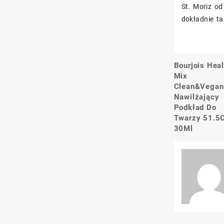
St. Moriz od
dokładnie ta
Bourjois Hea
Nawigacj
Mix
wpisu
Clean&Vegan
Nawilżający
Podkład Do
Twarzy 51.5
30Ml