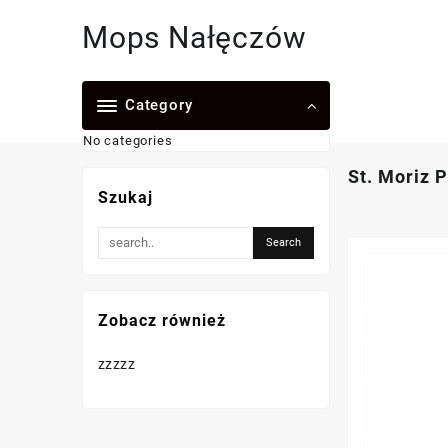
Skip
Mops Nałęczów
to
content
Category
No categories
St. Moriz 
Szukaj
Zobacz również
zzzzz