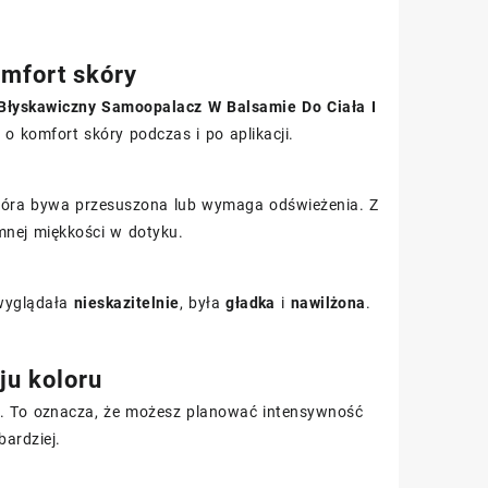
omfort skóry
 Błyskawiczny Samoopalacz W Balsamie Do Ciała I
o komfort skóry podczas i po aplikacji.
 skóra bywa przesuszona lub wymaga odświeżenia. Z
mnej miękkości w dotyku.
a wyglądała
nieskazitelnie
, była
gładka
i
nawilżona
.
ju koloru
ny. To oznacza, że możesz planować intensywność
bardziej.