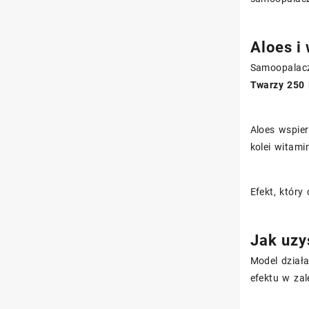
Aloes i
Samoopalacz
Twarzy 250
Aloes wspier
kolei witami
Efekt, który
Jak uzy
Model dział
efektu w zal