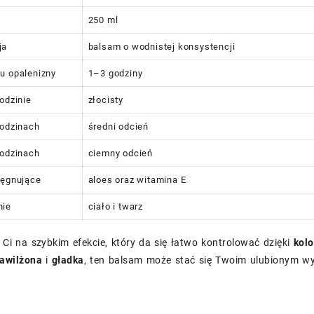
250 ml
ja
balsam o wodnistej konsystencji
u opalenizny
1–3 godziny
godzinie
złocisty
godzinach
średni odcień
godzinach
ciemny odcień
lęgnujące
aloes oraz witamina E
nie
ciało i twarz
y Ci na szybkim efekcie, który da się łatwo kontrolować dzięki
kol
awilżona
i
gładka
, ten balsam może stać się Twoim ulubionym wyb