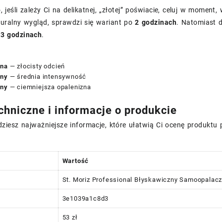
 jeśli zależy Ci na delikatnej, „złotej” poświacie, celuj w moment
turalny wygląd, sprawdzi się wariant po
2 godzinach
. Natomiast d
o
3 godzinach
.
ina
— złocisty odcień
iny
— średnia intensywność
iny
— ciemniejsza opalenizna
chniczne i informacje o produkcie
dziesz najważniejsze informacje, które ułatwią Ci ocenę produktu
Wartość
St. Moriz Professional Błyskawiczny Samoopalacz
3e1039a1c8d3
53 zł