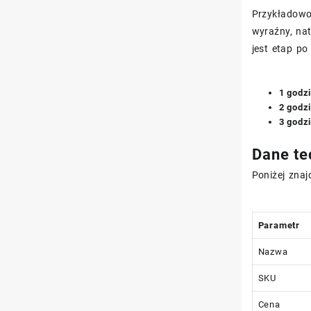
Przykładowo,
wyraźny, na
jest etap p
1 godz
2 godz
3 godz
Dane te
Poniżej znaj
Parametr
Nazwa
SKU
Cena