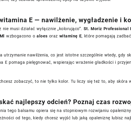
 witamina E — nawilżenie, wygładzenie i k
 nie musi działać wyłącznie „kolorująco”.
St. Moriz Professional
 Ml
wzbogacono o
aloes
oraz
witaminę E
, które pomagają zadbać 
a utrzymanie nawilżenia, co jest istotne szczególnie wtedy, gdy
na E pomaga pielęgnować, wspierając wrażenie gładkości i przyje
 chcesz zobaczyć, to nie tylko kolor. Tu liczy się też to, aby skór
skać najlepszy odcień? Poznaj czas rozwo
ania tego balsamu opiera się na stopniowym rozwijaniu opaleniz
eżności od tego, kiedy chcesz wyjść lub jaką opaleniznę lubisz naj