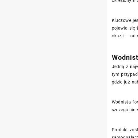
określonym c
Kluczowe jes
pojawia się
okazji — od 
Wodnist
Jedną z naj
tym przypa
gdzie już na
Wodnista fo
szczególnie 
Produkt zos
samoopalacz