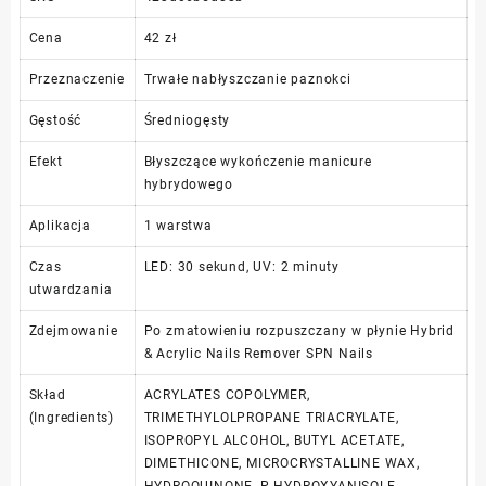
Cena
42 zł
Przeznaczenie
Trwałe nabłyszczanie paznokci
Gęstość
Średniogęsty
Efekt
Błyszczące wykończenie manicure
hybrydowego
Aplikacja
1 warstwa
Czas
LED: 30 sekund, UV: 2 minuty
utwardzania
Zdejmowanie
Po zmatowieniu rozpuszczany w płynie Hybrid
& Acrylic Nails Remover SPN Nails
Skład
ACRYLATES COPOLYMER,
(Ingredients)
TRIMETHYLOLPROPANE TRIACRYLATE,
ISOPROPYL ALCOHOL, BUTYL ACETATE,
DIMETHICONE, MICROCRYSTALLINE WAX,
HYDROQUINONE, P-HYDROXYANISOLE