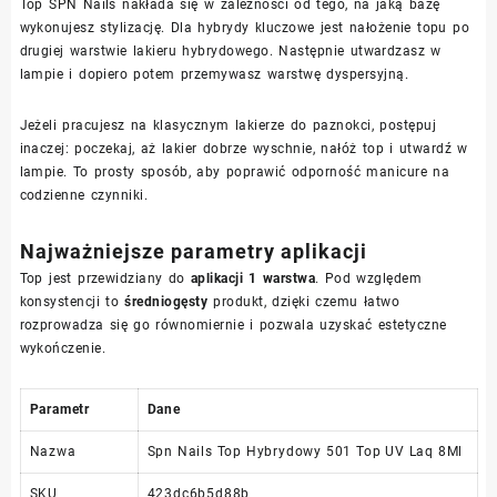
Top SPN Nails nakłada się w zależności od tego, na jaką bazę
wykonujesz stylizację. Dla hybrydy kluczowe jest nałożenie topu po
drugiej warstwie lakieru hybrydowego. Następnie utwardzasz w
lampie i dopiero potem przemywasz warstwę dyspersyjną.
Jeżeli pracujesz na klasycznym lakierze do paznokci, postępuj
inaczej: poczekaj, aż lakier dobrze wyschnie, nałóż top i utwardź w
lampie. To prosty sposób, aby poprawić odporność manicure na
codzienne czynniki.
Najważniejsze parametry aplikacji
Top jest przewidziany do
aplikacji 1 warstwa
. Pod względem
konsystencji to
średniogęsty
produkt, dzięki czemu łatwo
rozprowadza się go równomiernie i pozwala uzyskać estetyczne
wykończenie.
Parametr
Dane
Nazwa
Spn Nails Top Hybrydowy 501 Top UV Laq 8Ml
SKU
423dc6b5d88b