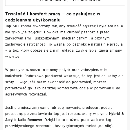
Trwałość i komfort pracy – co zyskujesz w
codziennym użytkowaniu
Top 501 został stworzony tak, aby trwałość stylizacji była realna, a
nie tylko „na zdjęciu”. Powłoka ma chronić paznokcie przed
zarysowaniami i uszkodzeniami mechanicznymi, a przy tym
zachować elastyczność. To ważne, bo paznokcie naturalnie pracują
– a top, który dobrze się z nimi układa, zwykle lepiej znosi zmiany
w płytce.
W praktyce oznacza to mocny połysk oraz zabezpieczenie
końcówek. Dodatkowo producent wskazuje, że top jest delikatny dla
skóry – więc jeśli masz skłonność do podrażnień, możesz
potraktować go jako bardziej komfortową opcję w porównaniu do
agresywnych rozwiązań.
Jeśli planujesz zmywanie lub zdejmowanie, producent podaje
procedurę: po zmatowieniu top jest rozpuszczany w płynie
Hybrid &
Acrylic Nails Remover
. Dzięki temu możesz pracować według
przewidywalnego schematu, bez ryzykownych metod „na siłę”.