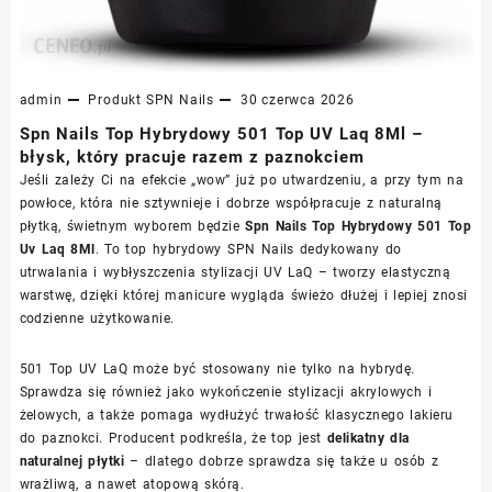
admin
Produkt
SPN Nails
30 czerwca 2026
Spn Nails Top Hybrydowy 501 Top UV Laq 8Ml –
błysk, który pracuje razem z paznokciem
Jeśli zależy Ci na efekcie „wow” już po utwardzeniu, a przy tym na
powłoce, która nie sztywnieje i dobrze współpracuje z naturalną
płytką, świetnym wyborem będzie
Spn Nails Top Hybrydowy 501 Top
Uv Laq 8Ml
. To top hybrydowy SPN Nails dedykowany do
utrwalania i wybłyszczenia stylizacji UV LaQ – tworzy elastyczną
warstwę, dzięki której manicure wygląda świeżo dłużej i lepiej znosi
codzienne użytkowanie.
501 Top UV LaQ może być stosowany nie tylko na hybrydę.
Sprawdza się również jako wykończenie stylizacji akrylowych i
żelowych, a także pomaga wydłużyć trwałość klasycznego lakieru
do paznokci. Producent podkreśla, że top jest
delikatny dla
naturalnej płytki
– dlatego dobrze sprawdza się także u osób z
wrażliwą, a nawet atopową skórą.