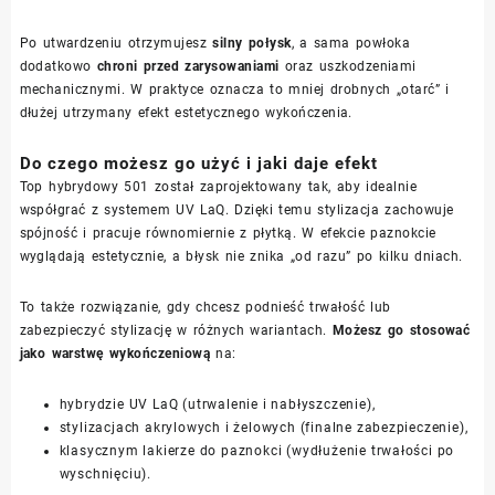
Po utwardzeniu otrzymujesz
silny połysk
, a sama powłoka
dodatkowo
chroni przed zarysowaniami
oraz uszkodzeniami
mechanicznymi. W praktyce oznacza to mniej drobnych „otarć” i
dłużej utrzymany efekt estetycznego wykończenia.
Do czego możesz go użyć i jaki daje efekt
Top hybrydowy 501 został zaprojektowany tak, aby idealnie
współgrać z systemem UV LaQ. Dzięki temu stylizacja zachowuje
spójność i pracuje równomiernie z płytką. W efekcie paznokcie
wyglądają estetycznie, a błysk nie znika „od razu” po kilku dniach.
To także rozwiązanie, gdy chcesz podnieść trwałość lub
zabezpieczyć stylizację w różnych wariantach.
Możesz go stosować
jako warstwę wykończeniową
na:
hybrydzie UV LaQ (utrwalenie i nabłyszczenie),
stylizacjach akrylowych i żelowych (finalne zabezpieczenie),
klasycznym lakierze do paznokci (wydłużenie trwałości po
wyschnięciu).