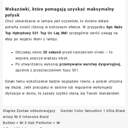
Wskazówki, które pomagają uzyskać maksymalny
połysk
Choć utwardzanie w lampie jest oczywiste, to drobne detale
potrafią zrobić różnicę w końcowym efekcie. W przypadku
Spn Nails
Top Hybrydowy 501 Top Uv Laq 8Ml
szczególnie zwróć uwagę na
etap po wyjęciu dłoni z lampy.
Odczekaj około
20 sekund
przed nałożeniem oliwki – to
wspiera jeszcze większy błysk.
Po utwardzeniu wykonaj
przemywanie warstwy dyspersyjnej
,
zgodnie z przeznaczeniem topu 501.
Dzięki temu wykończenie będzie wyglądało równo, a połysk utrzyma
się dłużej. Jeśli pracujesz w salonie lub regularnie wykonujesz
stylizacje w domu, te zasady szybko staną się Twoim standardem.
Nawigacja
Olaplex Zestaw odbudowujący
Garnier Color Sensation 1 Ultra Black
wpisu
włosy Nr 0 Intensive Bond
Builder + Nr 3 Hair Perfector + Nr