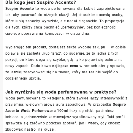
Dla kogo jest Sospiro Accento?
Sospiro Accento
to woda perfumowana dla kobiet, zaprojektowana
tak, aby pasować do różnych okazji. Jej charakter docenią osoby,
które lubią zapachy wyraziste, ale nadal eleganckie. To propozycja
dla tych, którzy chcą pachnieć „perfekcyjnie”, bez konieczności
ciągłego poprawiania kompozycji w ciągu dnia.
Wybierając ten produkt, dostajesz także wygodę zakupu — w opisie
pojawia się zachęta „kup teraz”, co sugeruje, że to jedna z tych
pozycji, po które sięga się szybko, gdy tylko pojawi się ochota na
nowy zapach. Dodatkowo
najlepsza cena
w ramach oferty sprawia,
że łatwiej zdecydować się na flakon, który ma realnie wejść do
codziennego użycia.
Jak wyróżnia się woda perfumowana w praktyce?
Woda perfumowana to kategoria, która zwykle łączy intensywność z
przyjemną, wielowymiarową aurą zapachową. W przypadku
Sospiro
Accento Woda Perfumowana 100ml
liczy się efekt: pachniesz
kobieco, a jednocześnie zachowujesz wyrafinowany styl. Taki profil
sprawdza się zarówno podczas spotkań, jak i wtedy, gdy chcesz
zbudować nastrój na dłużej.