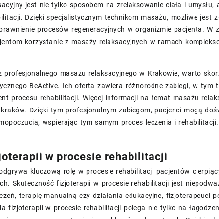
acyjny jest nie tylko sposobem na zrelaksowanie ciała i umysłu, a
ilitacji. Dzięki specjalistycznym technikom masażu, możliwe jest
prawnienie procesów regeneracyjnych w organizmie pacjenta. W zw
jentom korzystanie z masaży relaksacyjnych w ramach kompleksowe
z profesjonalnego masażu relaksacyjnego w Krakowie, warto skorz
tycznego BeActive. Ich oferta zawiera różnorodne zabiegi, w tym
ent procesu rehabilitacji. Więcej informacji na temat masażu rel
y kraków
. Dzięki tym profesjonalnym zabiegom, pacjenci mogą do
mopoczucia, wspierając tym samym proces leczenia i rehabilitacji.
joterapii w procesie rehabilitacji
 odgrywa kluczową rolę w procesie rehabilitacji pacjentów cierp
ch. Skuteczność fizjoterapii w procesie rehabilitacji jest niepod
czeń, terapię manualną czy działania edukacyjne, fizjoterapeuci
ola fizjoterapii w procesie rehabilitacji polega nie tylko na łagod