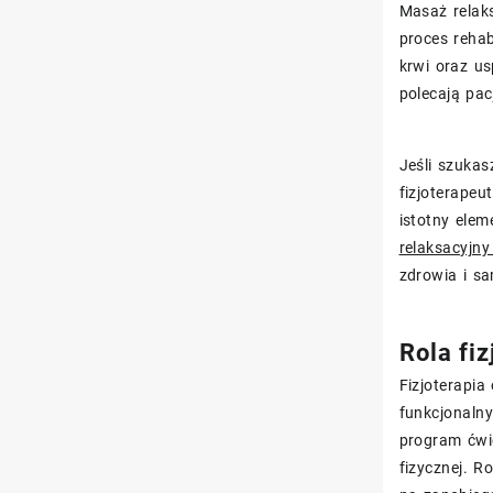
Masaż relaks
proces rehab
krwi oraz us
polecają pac
Jeśli szukas
fizjoterapeu
istotny elem
relaksacyjn
zdrowia i sa
Rola fiz
Fizjoterapia
funkcjonalny
program ćwi
fizycznej. R