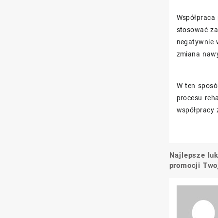
Współpraca 
stosować za
negatywnie 
zmiana nawy
W ten sposób
procesu reha
współpracy z
Najlepsze lu
Nawigacj
promocji Two
wpisu