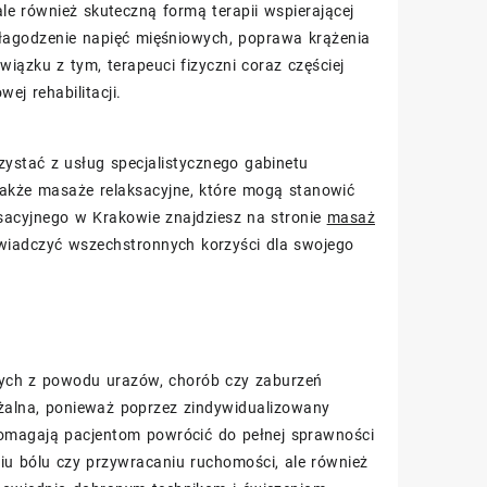
le również skuteczną formą terapii wspierającej
 złagodzenie napięć mięśniowych, poprawa krążenia
iązku z tym, terapeuci fizyczni coraz częściej
j rehabilitacji.
ystać z usług specjalistycznego gabinetu
 także masaże relaksacyjne, które mogą stanowić
aksacyjnego w Krakowie znajdziesz na stronie
masaż
świadczyć wszechstronnych korzyści dla swojego
iących z powodu urazów, chorób czy zaburzeń
ważalna, ponieważ poprzez zindywidualizowany
 pomagają pacjentom powrócić do pełnej sprawności
zeniu bólu czy przywracaniu ruchomości, ale również