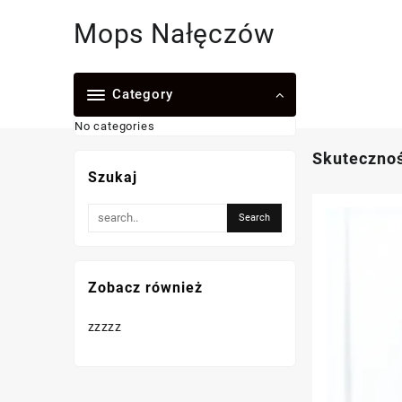
Skip
Mops Nałęczów
to
content
Category
No categories
Skuteczność
Szukaj
Zobacz również
zzzzz