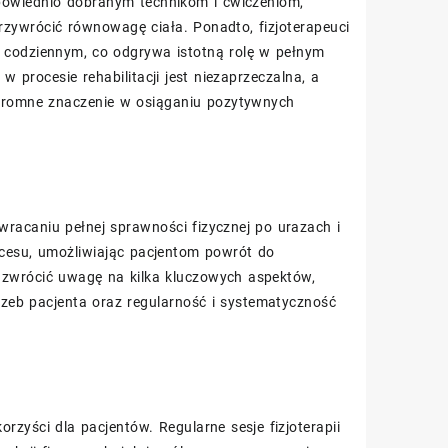
owiednio dobranym technikom i ćwiczeniom,
zywrócić równowagę ciała. Ponadto, fizjoterapeuci
u codziennym, co odgrywa istotną rolę w pełnym
 procesie rehabilitacji jest niezaprzeczalna, a
ogromne znaczenie w osiąganiu pozytywnych
ywracaniu pełnej sprawności fizycznej po urazach i
rocesu, umożliwiając pacjentom powrót do
y zwrócić uwagę na kilka kluczowych aspektów,
rzeb pacjenta oraz regularność i systematyczność
orzyści dla pacjentów. Regularne sesje fizjoterapii