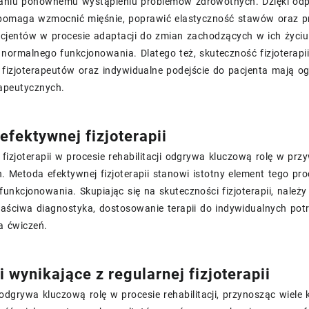
aniu ponownemu wystąpieniu problemów zdrowotnych. Dzięki odp
a pomaga wzmocnić mięśnie, poprawić elastyczność stawów oraz pr
acjentów w procesie adaptacji do zmian zachodzących w ich życi
normalnego funkcjonowania. Dlatego też, skuteczność fizjoterapii w
i fizjoterapeutów oraz indywidualne podejście do pacjenta mają 
apeutycznych.
efektywnej fizjoterapii
fizjoterapii w procesie rehabilitacji odgrywa kluczową rolę w prz
. Metoda efektywnej fizjoterapii stanowi istotny element tego p
unkcjonowania. Skupiając się na skuteczności fizjoterapii, należ
łaściwa diagnostyka, dostosowanie terapii do indywidualnych pot
 ćwiczeń.
 wynikające z regularnej fizjoterapii
 odgrywa kluczową rolę w procesie rehabilitacji, przynosząc wiele k