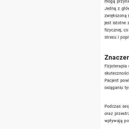
mogą przyni
Jedną z głów
zwiększoną m
jest istotne
fizycznej, c
stresu i po
Znaczen
Fizjoterapia
skuteczności
Pacjent pow
osiąganiu ty
Podczas ses
oraz przestr
wpływają poz