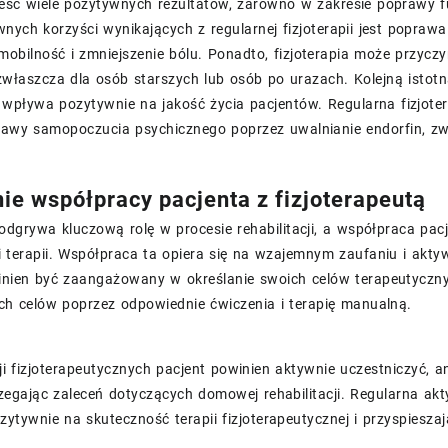
eść wiele pozytywnych rezultatów, zarówno w zakresie poprawy fu
nych korzyści wynikających z regularnej fizjoterapii jest poprawa 
obilność i zmniejszenie bólu. Ponadto, fizjoterapia może przyczy
 zwłaszcza dla osób starszych lub osób po urazach. Kolejną istot
o wpływa pozytywnie na jakość życia pacjentów. Regularna fizjote
prawy samopoczucia psychicznego poprzez uwalnianie endorfin, 
ie współpracy pacjenta z fizjoterapeutą
 odgrywa kluczową rolę w procesie rehabilitacji, a współpraca pac
 terapii. Współpraca ta opiera się na wzajemnym zaufaniu i aktyw
inien być zaangażowany w określanie swoich celów terapeutycznyc
ch celów poprzez odpowiednie ćwiczenia i terapię manualną.
ji fizjoterapeutycznych pacjent powinien aktywnie uczestniczyć,
zegając zaleceń dotyczących domowej rehabilitacji. Regularna ak
ytywnie na skuteczność terapii fizjoterapeutycznej i przyspieszają