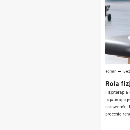
admin
Bez
Rola fiz
Fizjoterapia
fizjoterapii
sprawności f
procesie reha