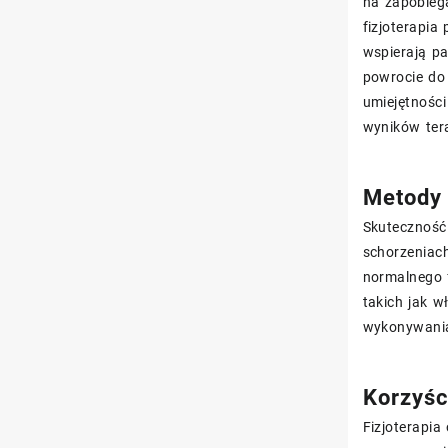
na zapobieg
fizjoterapi
wspierają p
powrocie do 
umiejętnośc
wyników ter
Metody 
Skuteczność 
schorzeniach
normalnego f
takich jak w
wykonywania
Korzyści
Fizjoterapia