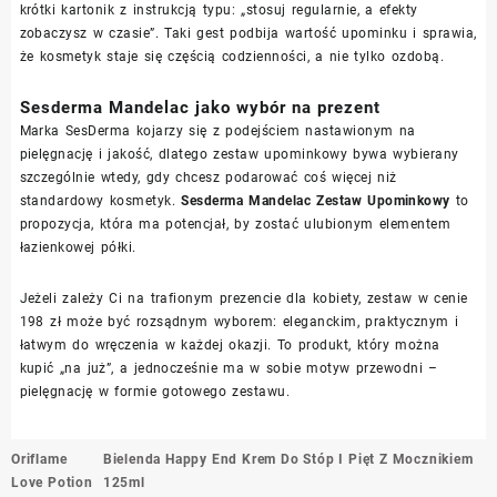
krótki kartonik z instrukcją typu: „stosuj regularnie, a efekty
zobaczysz w czasie”. Taki gest podbija wartość upominku i sprawia,
że kosmetyk staje się częścią codzienności, a nie tylko ozdobą.
Sesderma Mandelac jako wybór na prezent
Marka SesDerma kojarzy się z podejściem nastawionym na
pielęgnację i jakość, dlatego zestaw upominkowy bywa wybierany
szczególnie wtedy, gdy chcesz podarować coś więcej niż
standardowy kosmetyk.
Sesderma Mandelac Zestaw Upominkowy
to
propozycja, która ma potencjał, by zostać ulubionym elementem
łazienkowej półki.
Jeżeli zależy Ci na trafionym prezencie dla kobiety, zestaw w cenie
198 zł może być rozsądnym wyborem: eleganckim, praktycznym i
łatwym do wręczenia w każdej okazji. To produkt, który można
kupić „na już”, a jednocześnie ma w sobie motyw przewodni –
pielęgnację w formie gotowego zestawu.
Nawigacja
Oriflame
Bielenda Happy End Krem Do Stóp I Pięt Z Mocznikiem
wpisu
Love Potion
125ml