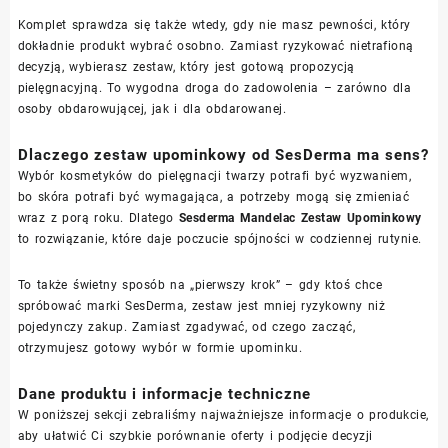
Komplet sprawdza się także wtedy, gdy nie masz pewności, który
dokładnie produkt wybrać osobno. Zamiast ryzykować nietrafioną
decyzją, wybierasz zestaw, który jest gotową propozycją
pielęgnacyjną. To wygodna droga do zadowolenia – zarówno dla
osoby obdarowującej, jak i dla obdarowanej.
Dlaczego zestaw upominkowy od SesDerma ma sens?
Wybór kosmetyków do pielęgnacji twarzy potrafi być wyzwaniem,
bo skóra potrafi być wymagająca, a potrzeby mogą się zmieniać
wraz z porą roku. Dlatego
Sesderma Mandelac Zestaw Upominkowy
to rozwiązanie, które daje poczucie spójności w codziennej rutynie.
To także świetny sposób na „pierwszy krok” – gdy ktoś chce
spróbować marki SesDerma, zestaw jest mniej ryzykowny niż
pojedynczy zakup. Zamiast zgadywać, od czego zacząć,
otrzymujesz gotowy wybór w formie upominku.
Dane produktu i informacje techniczne
W poniższej sekcji zebraliśmy najważniejsze informacje o produkcie,
aby ułatwić Ci szybkie porównanie oferty i podjęcie decyzji