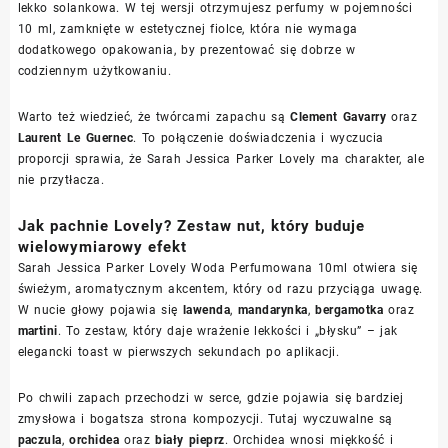
lekko solankowa. W tej wersji otrzymujesz perfumy w pojemności
10 ml, zamknięte w estetycznej fiolce, która nie wymaga
dodatkowego opakowania, by prezentować się dobrze w
codziennym użytkowaniu.
Warto też wiedzieć, że twórcami zapachu są
Clement Gavarry
oraz
Laurent Le Guernec
. To połączenie doświadczenia i wyczucia
proporcji sprawia, że Sarah Jessica Parker Lovely ma charakter, ale
nie przytłacza.
Jak pachnie Lovely? Zestaw nut, który buduje
wielowymiarowy efekt
Sarah Jessica Parker Lovely Woda Perfumowana 10ml otwiera się
świeżym, aromatycznym akcentem, który od razu przyciąga uwagę.
W nucie głowy pojawia się
lawenda
,
mandarynka
,
bergamotka
oraz
martini
. To zestaw, który daje wrażenie lekkości i „błysku” – jak
elegancki toast w pierwszych sekundach po aplikacji.
Po chwili zapach przechodzi w serce, gdzie pojawia się bardziej
zmysłowa i bogatsza strona kompozycji. Tutaj wyczuwalne są
paczula
,
orchidea
oraz
biały pieprz
. Orchidea wnosi miękkość i