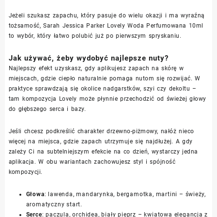
Jeżeli szukasz zapachu, który pasuje do wielu okazji i ma wyraźną
tożsamość, Sarah Jessica Parker Lovely Woda Perfumowana 10ml
to wybór, który łatwo polubić już po pierwszym spryskaniu.
Jak używać, żeby wydobyć najlepsze nuty?
Najlepszy efekt uzyskasz, gdy aplikujesz zapach na skórę w
miejscach, gdzie ciepło naturalnie pomaga nutom się rozwijać. W
praktyce sprawdzają się okolice nadgarstków, szyi czy dekoltu –
tam kompozycja Lovely może płynnie przechodzić od świeżej głowy
do głębszego serca i bazy.
Jeśli chcesz podkreślić charakter drzewno-piżmowy, nałóż nieco
więcej na miejsca, gdzie zapach utrzymuje się najdłużej. A gdy
zależy Ci na subtelniejszym efekcie na co dzień, wystarczy jedna
aplikacja. W obu wariantach zachowujesz styl i spójność
kompozycji.
Głowa
: lawenda, mandarynka, bergamotka, martini – świeży,
aromatyczny start.
Serce
: paczula, orchidea, biały pieprz – kwiatowa elegancja z