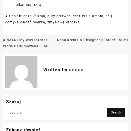
pikantną iskrą.
A finalnie baza (piżmo, nuty drzewne, cedr, biała ambra, sól)
domyka całość miękką, zmysłową otoczką.
Nawigacja
ARMANI My Way Intense
Neba Krem Do Pielęgnacji Tatuażu 50Ml
wpisu
Woda Perfumowana 90ML
Written by
admin
Szukaj
Zobacz również