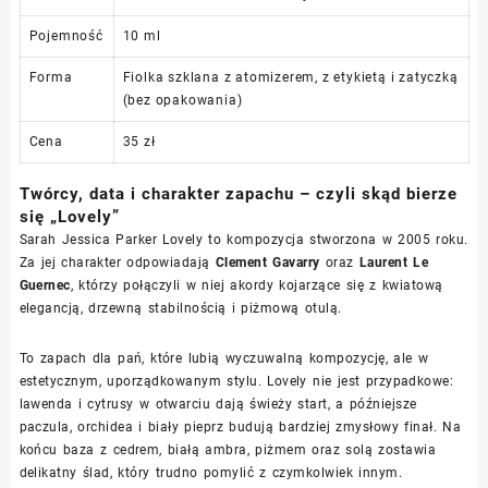
Pojemność
10 ml
Forma
Fiolka szklana z atomizerem, z etykietą i zatyczką
(bez opakowania)
Cena
35 zł
Twórcy, data i charakter zapachu – czyli skąd bierze
się „Lovely”
Sarah Jessica Parker Lovely to kompozycja stworzona w 2005 roku.
Za jej charakter odpowiadają
Clement Gavarry
oraz
Laurent Le
Guernec
, którzy połączyli w niej akordy kojarzące się z kwiatową
elegancją, drzewną stabilnością i piżmową otulą.
To zapach dla pań, które lubią wyczuwalną kompozycję, ale w
estetycznym, uporządkowanym stylu. Lovely nie jest przypadkowe:
lawenda i cytrusy w otwarciu dają świeży start, a późniejsze
paczula, orchidea i biały pieprz budują bardziej zmysłowy finał. Na
końcu baza z cedrem, białą ambra, piżmem oraz solą zostawia
delikatny ślad, który trudno pomylić z czymkolwiek innym.