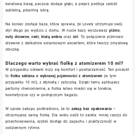
kwiatową klasę, paczula dodaje głębi, a pieprz podbija całość
subtelną, pikantną iskrą.
Na koniec zostaje baza, która sprawia, że Lovely utrzymuje swój
styl długo po wyjściu z domu. W nucie bazy wyczuwasz
piżmo
,
nuty drzewne
,
cedr
,
białą ambra
oraz
sól
. To połączenie piżmowo-
drzewne z delikatnie solankowym akcentem, które tworzy zmysłową
otoczkę.
Dlaczego warto wybrać fiolkę z atomizerem 10 ml?
W przypadku odlewki liczy się komfort i powtarzalność. Ten produkt
to
fiolka szklana o wybranej pojemności z atomizerem
(w tym
przypadku 10 ml), z etykietą i zatyczką. Dzięki temu aplikujesz
perfumy równomiernie, a fiolka łatwo mieści się w torebce,
kosmetyczce czy w podręcznym bagażu.
W opisie zakupu podkreślono, że to
zakup bez opakowania
–
otrzymujesz samą fiolkę. Dla wielu osób to zaleta: mniej rzeczy do
przechowywania, szybki dostęp do zapachu i praktyczność w
codziennym rytmie.