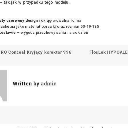
— tak jak w przypadku tego modelu.
sty czerwony design
i okrągło-owalna forma
zlachetna
jako materiał oprawki oraz rozmiar 50-19-135
 zestawie
— wygoda przechowywania na co dzień
 PRO Conceal Kryjący korektor 996
FlosLek HYPOALER
a
Written by
admin