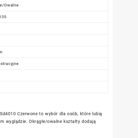
łe/Owalne
135
m
stracyjne
k
o Sd4010 Czerwone to wybór dla osób, które lubią
ym wyglądzie. Okrągłe/owalne kształty dodają