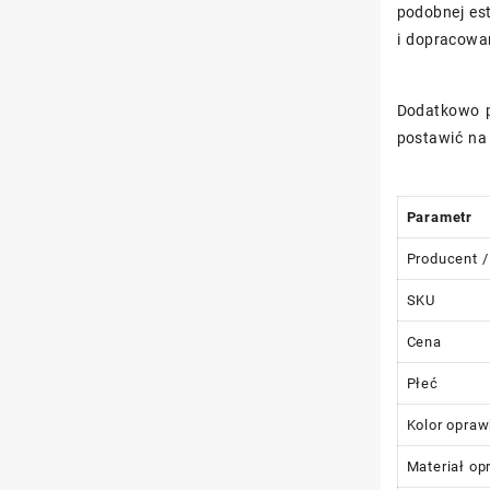
podobnej es
i dopracowan
Dodatkowo 
postawić na 
Parametr
Producent /
SKU
Cena
Płeć
Kolor opraw
Materiał op