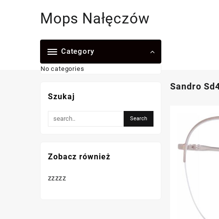
Skip
Mops Nałęczów
to
content
Category
No categories
Sandro Sd
Szukaj
Zobacz również
zzzzz