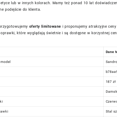
tetyce lub w innych kolorach. Mamy też ponad 10 lat doświadczen
e podejście do klienta.
przygotowujemy
oferty limitowane
i proponujemy atrakcyjne ceny
oprawki, które wyglądają świetnie i są dostępne w korzystnej cen
Dane t
 model
Sandr
b78aa
187 zł
Damsk
ki
Czerw
rawki
Stal s