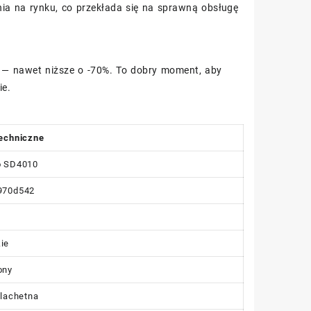
ia na rynku, co przekłada się na sprawną obsługę
 — nawet niższe o -70%. To dobry moment, aby
ie.
echniczne
o SD4010
970d542
ie
ony
zlachetna