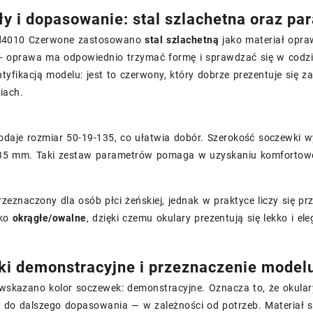
ły i dopasowanie: stal szlachetna oraz p
d4010 Czerwone zastosowano
stal szlachetną
jako materiał opraw
 — oprawa ma odpowiednio trzymać formę i sprawdzać się w codz
ntyfikacją modelu: jest to czerwony, który dobrze prezentuje się z
iach.
odaje rozmiar 50-19-135, co ułatwia dobór. Szerokość soczewki
35 mm. Taki zestaw parametrów pomaga w uzyskaniu komfortowe
rzeznaczony dla osób płci żeńskiej, jednak w praktyce liczy się 
ako
okrągłe/owalne
, dzięki czemu okulary prezentują się lekko i el
i demonstracyjne i przeznaczenie model
i wskazano kolor soczewek: demonstracyjne. Oznacza to, że okul
i do dalszego dopasowania — w zależności od potrzeb. Materiał