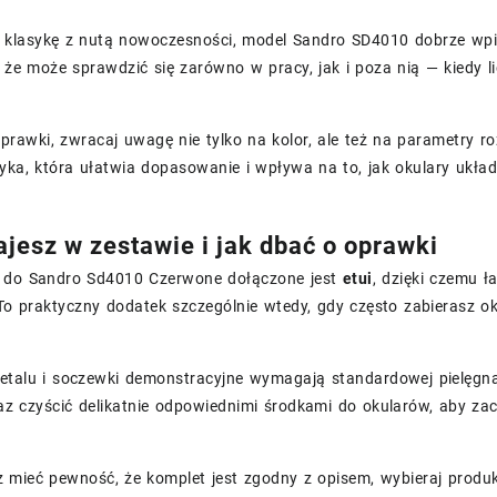
z klasykę z nutą nowoczesności, model Sandro SD4010 dobrze wpisu
 że może sprawdzić się zarówno w pracy, jak i poza nią — kiedy li
prawki, zwracaj uwagę nie tylko na kolor, ale też na parametry 
yka, która ułatwia dopasowanie i wpływa na to, jak okulary układ
ajesz w zestawie i jak dbać o oprawki
 do Sandro Sd4010 Czerwone dołączone jest
etui
, dzięki czemu 
To praktyczny dodatek szczególnie wtedy, gdy często zabierasz ok
etalu i soczewki demonstracyjne wymagają standardowej pielęgnac
az czyścić delikatnie odpowiednimi środkami do okularów, aby z
z mieć pewność, że komplet jest zgodny z opisem, wybieraj produ