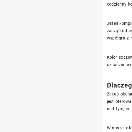
codzienny k
Jeżeli komp
zacząć od es
współgra z r
Kolor socze
oznaczeniem
Dlaczeg
Zakup okula
jest oferow
nad tym, co 
W naszej ofe