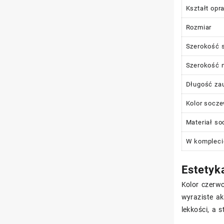
Kształt opr
Rozmiar
Szerokość 
Szerokość 
Długość za
Kolor socz
Materiał s
W kompleci
Estetyka
Kolor czerwo
wyraziste a
lekkości, a 