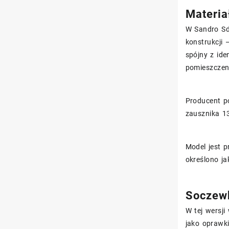
Materia
W Sandro S
konstrukcji
spójny z ide
pomieszczen
Producent p
zausznika 1
Model jest p
określono j
Soczewk
W tej wersj
jako oprawk