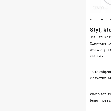
admin
Pro
Styl, k
Jeśli szukas
Czerwone to
czerwonym o
zestawy.
To rozwiąza
klasyczny, a
Warto też z
temu możesz