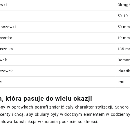
awki
Okrąg
50-19-
soczewki
50 mm
mostka
19 mm
usznika
135 m
ewek
Demon
oczewek
Plasti
e
Etui
, która pasuje do wielu okazji
ny w oprawkach potrafi zmienić cały charakter stylizacji. Sandr
kcenty i chcą, aby okulary były widocznym elementem w codzienn
stalowa konstrukcja wzmacnia poczucie solidności.