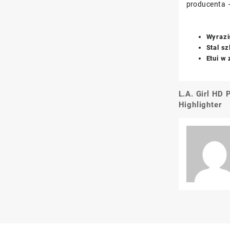
producenta 
Wyrazi
Stal s
Etui w
L.A. Girl HD
Nawigacj
Highlighter
wpisu