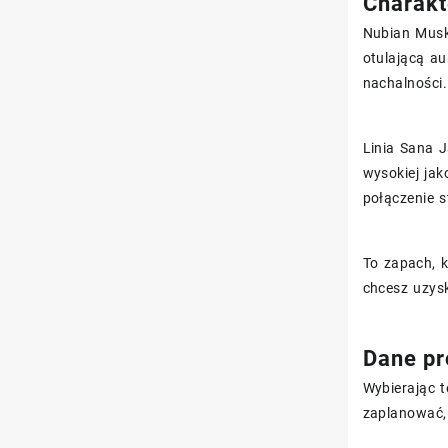
Charakt
Nubian Musk 
otulającą a
nachalności.
Linia Sana J
wysokiej jak
połączenie s
To zapach, k
chcesz uzys
Dane pr
Wybierając t
zaplanować,