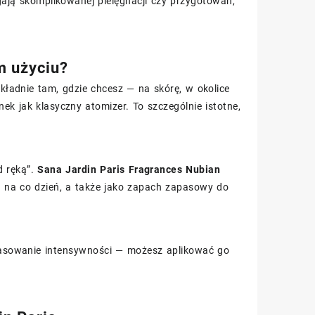
agają skomplikowanej pielęgnacji czy przygotowań,
m użyciu?
ładnie tam, gdzie chcesz — na skórę, w okolice
nek jak klasyczny atomizer. To szczególnie istotne,
d ręką”.
Sana Jardin Paris Fragrances Nubian
a na co dzień, a także jako zapach zapasowy do
pasowanie intensywności — możesz aplikować go