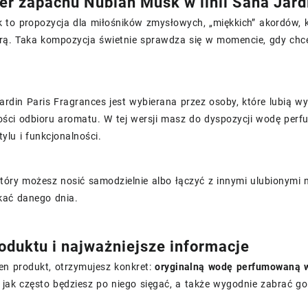
er zapachu Nubian Musk w linii Sana Jard
to propozycja dla miłośników zmysłowych, „miękkich” akordów, k
urą. Taka kompozycja świetnie sprawdza się w momencie, gdy chc
ardin Paris Fragrances jest wybierana przez osoby, które lubią w
ości odbioru aromatu. W tej wersji masz do dyspozycji wodę perfu
tylu i funkcjonalności.
tóry możesz nosić samodzielnie albo łączyć z innymi ulubionymi 
kać danego dnia.
oduktu i najważniejsze informacje
en produkt, otrzymujesz konkret:
oryginalną wodę perfumowaną w
 jak często będziesz po niego sięgać, a także wygodnie zabrać g