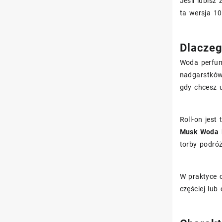
Jeśli lubisz
ta wersja 10
Dlaczeg
Woda perfum
nadgarstków 
gdy chcesz 
Roll-on jest
Musk Woda P
torby podróż
W praktyce 
częściej lub