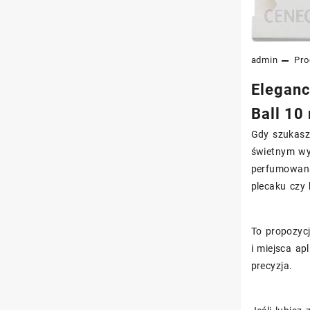
admin
Pro
Eleganc
Ball 10
Gdy szukasz
świetnym w
perfumowana 
plecaku czy
To propozyc
i miejsca ap
precyzja.