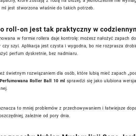
 zapachy, które zostają z Tobą na dłużej, a jednocześnie nie wym
 ml jest stworzona właśnie do takich potrzeb.
o roll-on jest tak praktyczny w codzienny
owana w formie rollera daje kontrolę: możesz nałożyć zapach dok
czy szyi. Aplikacja jest czysta i wygodna, bo nie rozprasza drobi
użyć perfum dyskretnie, bez nadmiaru.
 też świetnym rozwiązaniem dla osób, które lubią mieć zapach „po
erfumowana Roller Ball 10 ml
sprawdzi się jako ulubiona wersj
nej.
oznacza to mniej problemów z przechowywaniem i łatwiejsze do
 oszczędniej, zależnie od pory dnia.