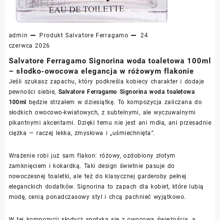
admin
Produkt
Salvatore Ferragamo
24
czerwca 2026
Salvatore Ferragamo Signorina woda toaletowa 100ml
– słodko-owocowa elegancja w różowym flakonie
Jeśli szukasz zapachu, który podkreśla kobiecy charakter i dodaje
pewności siebie,
Salvatore Ferragamo Signorina woda toaletowa
100ml
będzie strzałem w dziesiątkę. To kompozycja zaliczana do
słodkich owocowo-kwiatowych, z subtelnymi, ale wyczuwalnymi
pikantnymi akcentami. Dzięki temu nie jest ani mdła, ani przesadnie
ciężka — raczej lekka, zmysłowa i „uśmiechnięta”.
Wrażenie robi już sam flakon: różowy, ozdobiony złotym
zamknięciem i kokardką. Taki design świetnie pasuje do
nowoczesnej toaletki, ale też do klasycznej garderoby pełnej
eleganckich dodatków. Signorina to zapach dla kobiet, które lubią
modę, cenią ponadczasowy styl i chcą pachnieć wyjątkowo.
W tej kompozycji słodycz spotyka się z owocową świeżością, a