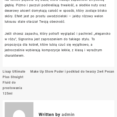
głębię. Piżmo i paczuli podkreślają trwałość, a słodkie nuty oraz
deserowy akcent domykają całość w sposób, który zostaje blisko
skóry. Efekt jest po prostu uwodzicielski — jakby różowy welon
luksusu stale otaczał Twoją obecność.
Jeśli chcesz zapachu, który potrafi wyglądać i pachnieć „elegancko
w różu”, Signorina jest zaproszeniem do takiego stylu. To
propozycja dla kobiet, które lubią czuć się wyjątkowo, a
jednocześnie wybierają kompozycje lekkie, z klasą i wyraźnym
charakterem.
Nawigacja
Lisap Ultimate
Make Up Store Puder i podkład do twarzy 2w4 Pecan
wpisu
Plus Straight
Fluid do
prostowania
125ml
Written by
admin