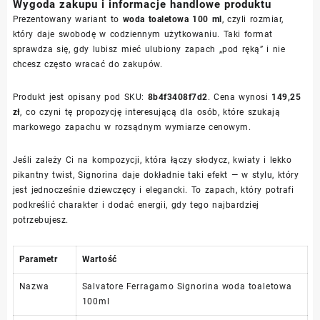
Wygoda zakupu i informacje handlowe produktu
Prezentowany wariant to
woda toaletowa 100 ml
, czyli rozmiar,
który daje swobodę w codziennym użytkowaniu. Taki format
sprawdza się, gdy lubisz mieć ulubiony zapach „pod ręką” i nie
chcesz często wracać do zakupów.
Produkt jest opisany pod SKU:
8b4f3408f7d2
. Cena wynosi
149,25
zł
, co czyni tę propozycję interesującą dla osób, które szukają
markowego zapachu w rozsądnym wymiarze cenowym.
Jeśli zależy Ci na kompozycji, która łączy słodycz, kwiaty i lekko
pikantny twist, Signorina daje dokładnie taki efekt — w stylu, który
jest jednocześnie dziewczęcy i elegancki. To zapach, który potrafi
podkreślić charakter i dodać energii, gdy tego najbardziej
potrzebujesz.
Parametr
Wartość
Nazwa
Salvatore Ferragamo Signorina woda toaletowa
100ml