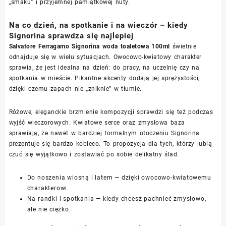
„smaku” i przyjemnej pamiątkowej nuty.
Na co dzień, na spotkanie i na wieczór – kiedy
Signorina sprawdza się najlepiej
Salvatore Ferragamo Signorina woda toaletowa 100ml
świetnie
odnajduje się w wielu sytuacjach. Owocowo-kwiatowy charakter
sprawia, że jest idealna na dzień: do pracy, na uczelnię czy na
spotkania w mieście. Pikantne akcenty dodają jej sprężystości,
dzięki czemu zapach nie „zniknie” w tłumie.
Różowe, eleganckie brzmienie kompozycji sprawdzi się też podczas
wyjść wieczorowych. Kwiatowe serce oraz zmysłowa baza
sprawiają, że nawet w bardziej formalnym otoczeniu Signorina
prezentuje się bardzo kobieco. To propozycja dla tych, którzy lubią
czuć się wyjątkowo i zostawiać po sobie delikatny ślad.
Do noszenia wiosną i latem — dzięki owocowo-kwiatowemu
charakterowi.
Na randki i spotkania — kiedy chcesz pachnieć zmysłowo,
ale nie ciężko.