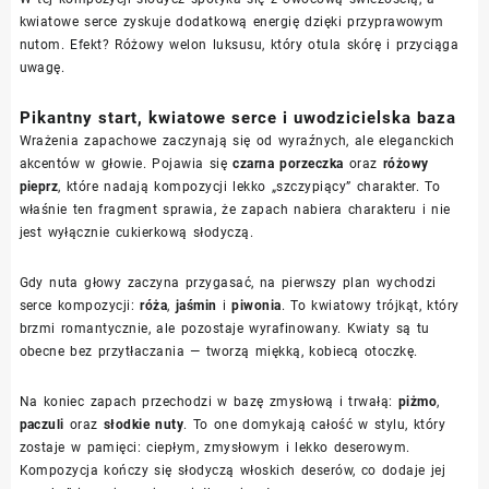
kwiatowe serce zyskuje dodatkową energię dzięki przyprawowym
nutom. Efekt? Różowy welon luksusu, który otula skórę i przyciąga
uwagę.
Pikantny start, kwiatowe serce i uwodzicielska baza
Wrażenia zapachowe zaczynają się od wyraźnych, ale eleganckich
akcentów w głowie. Pojawia się
czarna porzeczka
oraz
różowy
pieprz
, które nadają kompozycji lekko „szczypiący” charakter. To
właśnie ten fragment sprawia, że zapach nabiera charakteru i nie
jest wyłącznie cukierkową słodyczą.
Gdy nuta głowy zaczyna przygasać, na pierwszy plan wychodzi
serce kompozycji:
róża
,
jaśmin
i
piwonia
. To kwiatowy trójkąt, który
brzmi romantycznie, ale pozostaje wyrafinowany. Kwiaty są tu
obecne bez przytłaczania — tworzą miękką, kobiecą otoczkę.
Na koniec zapach przechodzi w bazę zmysłową i trwałą:
piżmo
,
paczuli
oraz
słodkie nuty
. To one domykają całość w stylu, który
zostaje w pamięci: ciepłym, zmysłowym i lekko deserowym.
Kompozycja kończy się słodyczą włoskich deserów, co dodaje jej