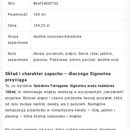
SKU
8b4f3408f7d2
Pojemność
100 ml
Cena
149,25 zł
Grupa
słodkie owocowo-kwiatowe
zapachowa
Nuty
Głowa: porzeczki, pieprz; Serce: róża, jaśmin,
zapachowe
piwonia; Podstawa: piżmo, paczuli, słodkie nuty
Skład i charakter zapachu – dlaczego Signorina
przyciąga
To, co wyróżnia
Salvatore Ferragamo Signorina woda toaletowa
100ml
, to równowaga między słodyczą a wyczuwalnym „iskrzeniem”
przypraw. Różowy pieprz i czarna porzeczka tworzą początek, który
od razu buduje nastrój: świeży, ale z pazurem. Następnie
kompozycja przechodzi w romantyczne kwiaty — różę, jaśmin i
piwonię — które brzmią luksusowo i miękko.
Na koniec pojawia się baza, która nadaje zapachowi zmysłową