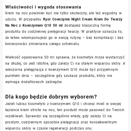
Właściwości i wygoda stosowania
Krem na noc powinien być nie tylko skuteczny, ale też wygodny w
użyciu. W przypadku
Ryor Coenzyme Night Cream Krem Do Twarzy
Na Noc z Koenzymem Q10 50 ml
dostajesz klasyczną formę
produktu do codziennej pielęgnacji twarzy. W praktyce oznacza to,
że łatwo wkomponujesz go w swoją rutynę – bez komplikacji i bez
konieczności zmieniania całego schematu.
Wielkość opakowania 50 ml sprawia, że kosmetyk może wystarczyć
na dłużej, co jest istotne, gdy zależy Ci na stałym wsparciu skóry. A
wieczorna pielęgnacja z koenzymem Q10 może być przyjemnym
punktem dnia – szczególnie gdy szukasz produktu, który nie
wymaga dodatkowych zabiegów.
Dla kogo będzie dobrym wyborem?
Jeżeli lubisz kosmetyki z koenzymem Q10 i chcesz mieć w swojej
łazience krem stricte na noc, ten produkt może pasować do Twoich
oczekiwań. Sprawdzi się szczególnie wtedy, gdy zależy Ci na
prostym, codziennym sposobie pielęgnacji oraz konsekwentnym
wsparciu skóry w czasie regeneracji podczas snu.