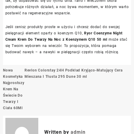
tak, by dopasować się do rytmu dnia: rano i wieczorem skóra
potrzebuje różnych działań, a noc bywa momentem, w którym warto
postawić na regeneracyjne wsparcie.
Jeśli cenisz produkty proste w użyciu i chcesz dodać do swojej
pielęgnacji element oparty o koenzym Q10,
Ryor Coenzyme Night
Cream Krem Do Twarzy Na Noc z Koenzymem Q10 50 ml
może stać
się Twoim wyborem na wieczór. To propozycja, która pomaga
budować nawyk – a nawyki w pielęgnacji często robią różnicę.
Nawigacja
Nowa
Revlon Colorstay 24H Podkład Kryjąco-Matujący Cera
wpisu
Kosmetyka
Mieszana I Tłusta 295 Dune 30 ml
Najprostszy
Krem Na
Świecie Do
Twarzy I
Ciała 60Ml
Written by
admin