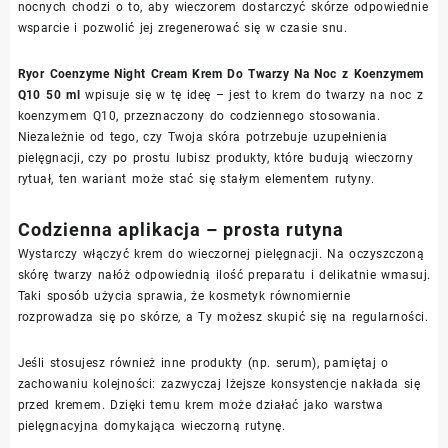
nocnych chodzi o to, aby wieczorem dostarczyć skórze odpowiednie
wsparcie i pozwolić jej zregenerować się w czasie snu.
Ryor Coenzyme Night Cream Krem Do Twarzy Na Noc z Koenzymem
Q10 50 ml
wpisuje się w tę ideę – jest to krem do twarzy na noc z
koenzymem Q10, przeznaczony do codziennego stosowania.
Niezależnie od tego, czy Twoja skóra potrzebuje uzupełnienia
pielęgnacji, czy po prostu lubisz produkty, które budują wieczorny
rytuał, ten wariant może stać się stałym elementem rutyny.
Codzienna aplikacja – prosta rutyna
Wystarczy włączyć krem do wieczornej pielęgnacji. Na oczyszczoną
skórę twarzy nałóż odpowiednią ilość preparatu i delikatnie wmasuj.
Taki sposób użycia sprawia, że kosmetyk równomiernie
rozprowadza się po skórze, a Ty możesz skupić się na regularności.
Jeśli stosujesz również inne produkty (np. serum), pamiętaj o
zachowaniu kolejności: zazwyczaj lżejsze konsystencje nakłada się
przed kremem. Dzięki temu krem może działać jako warstwa
pielęgnacyjna domykająca wieczorną rutynę.