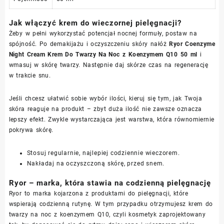
Jak włączyć krem do wieczornej pielęgnacji?
Żeby w pełni wykorzystać potencjał nocnej formuły, postaw na
spójność. Po demakijażu i oczyszczeniu skóry nałóż
Ryor Coenzyme
Night Cream Krem Do Twarzy Na Noc z Koenzymem Q10 50 ml
i
wmasuj w skórę twarzy. Następnie daj skórze czas na regenerację
w trakcie snu.
Jeśli chcesz ułatwić sobie wybór ilości, kieruj się tym, jak Twoja
skóra reaguje na produkt – zbyt duża ilość nie zawsze oznacza
lepszy efekt. Zwykle wystarczająca jest warstwa, która równomiernie
pokrywa skórę.
Stosuj regularnie, najlepiej codziennie wieczorem.
Nakładaj na oczyszczoną skórę, przed snem.
Ryor – marka, która stawia na codzienną pielęgnację
Ryor to marka kojarzona z produktami do pielęgnacji, które
wspierają codzienną rutynę. W tym przypadku otrzymujesz krem do
twarzy na noc z koenzymem Q10, czyli kosmetyk zaprojektowany