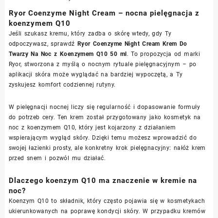
Ryor Coenzyme Night Cream – nocna pielęgnacja z
koenzymem Q10
Jeśli szukasz kremu, który zadba o skórę wtedy, gdy Ty
odpoczywasz, sprawdź
Ryor Coenzyme Night Cream Krem Do
Twarzy Na Noc z Koenzymem Q10 50 ml
. To propozycja od marki
Ryor, stworzona z myślą o nocnym rytuale pielęgnacyjnym – po
aplikacji skóra może wyglądać na bardziej wypoczętą, a Ty
zyskujesz komfort codziennej rutyny.
W pielęgnacji nocnej liczy się regularność i dopasowanie formuły
do potrzeb cery. Ten krem został przygotowany jako kosmetyk na
noc z koenzymem Q10, który jest kojarzony z działaniem
wspierającym wygląd skóry. Dzięki temu możesz wprowadzić do
swojej łazienki prosty, ale konkretny krok pielęgnacyjny: nałóż krem
przed snem i pozwól mu działać.
Dlaczego koenzym Q10 ma znaczenie w kremie na
noc?
Koenzym Q10 to składnik, który często pojawia się w kosmetykach
ukierunkowanych na poprawę kondycji skóry. W przypadku kremów