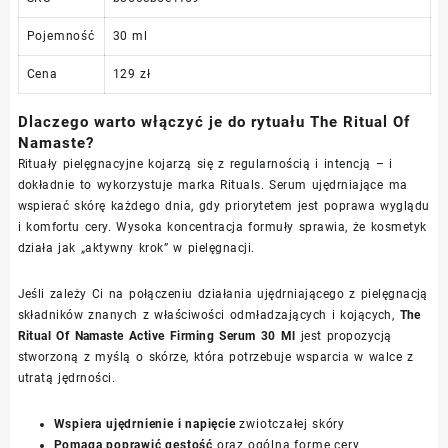
Pojemność
30 ml
Cena
129 zł
Dlaczego warto włączyć je do rytuału The Ritual Of
Namaste?
Rituały pielęgnacyjne kojarzą się z regularnością i intencją – i
dokładnie to wykorzystuje marka Rituals. Serum ujędrniające ma
wspierać skórę każdego dnia, gdy priorytetem jest poprawa wyglądu
i komfortu cery. Wysoka koncentracja formuły sprawia, że kosmetyk
działa jak „aktywny krok” w pielęgnacji.
Jeśli zależy Ci na połączeniu działania ujędrniającego z pielęgnacją
składników znanych z właściwości odmładzających i kojących,
The
Ritual Of Namaste Active Firming Serum 30 Ml
jest propozycją
stworzoną z myślą o skórze, która potrzebuje wsparcia w walce z
utratą jędrności.
Wspiera ujędrnienie i napięcie
zwiotczałej skóry
Pomaga poprawić gęstość
oraz ogólną formę cery