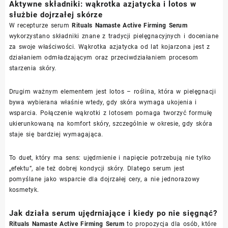
Aktywne składniki: wąkrotka azjatycka i lotos w
służbie dojrzałej skórze
W recepturze serum
Rituals Namaste Active Firming Serum
wykorzystano składniki znane z tradycji pielęgnacyjnych i doceniane
za swoje właściwości. Wąkrotka azjatycka od lat kojarzona jest z
działaniem odmładzającym oraz przeciwdziałaniem procesom
starzenia skóry.
Drugim ważnym elementem jest lotos – roślina, która w pielęgnacji
bywa wybierana właśnie wtedy, gdy skóra wymaga ukojenia i
wsparcia. Połączenie wąkrotki z lotosem pomaga tworzyć formułę
ukierunkowaną na komfort skóry, szczególnie w okresie, gdy skóra
staje się bardziej wymagająca.
To duet, który ma sens: ujędrnienie i napięcie potrzebują nie tylko
„efektu”, ale też dobrej kondycji skóry. Dlatego serum jest
pomyślane jako wsparcie dla dojrzałej cery, a nie jednorazowy
kosmetyk.
Jak działa serum ujędrniające i kiedy po nie sięgnąć?
Rituals Namaste Active Firming Serum
to propozycja dla osób, które