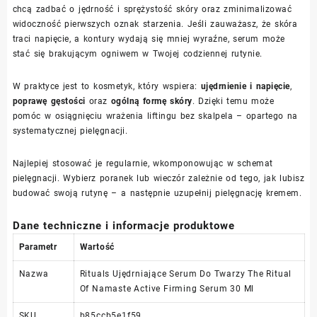
chcą zadbać o jędrność i sprężystość skóry oraz zminimalizować
widoczność pierwszych oznak starzenia. Jeśli zauważasz, że skóra
traci napięcie, a kontury wydają się mniej wyraźne, serum może
stać się brakującym ogniwem w Twojej codziennej rutynie.
W praktyce jest to kosmetyk, który wspiera:
ujędrnienie i napięcie
,
poprawę gęstości
oraz
ogólną formę skóry
. Dzięki temu może
pomóc w osiągnięciu wrażenia liftingu bez skalpela – opartego na
systematycznej pielęgnacji.
Najlepiej stosować je regularnie, wkomponowując w schemat
pielęgnacji. Wybierz poranek lub wieczór zależnie od tego, jak lubisz
budować swoją rutynę – a następnie uzupełnij pielęgnację kremem.
Dane techniczne i informacje produktowe
Parametr
Wartość
Nazwa
Rituals Ujędrniające Serum Do Twarzy The Ritual
Of Namaste Active Firming Serum 30 Ml
SKU
b85ccb5e1f59