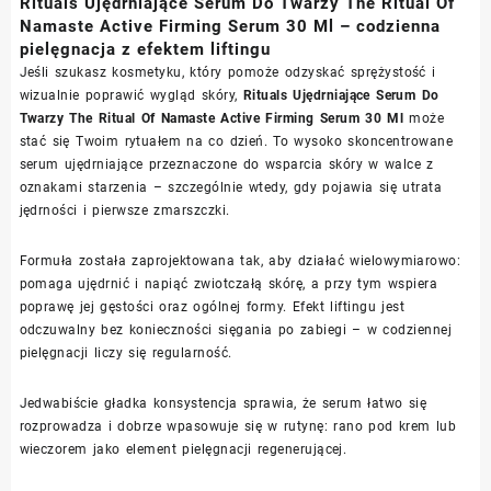
Rituals Ujędrniające Serum Do Twarzy The Ritual Of
Namaste Active Firming Serum 30 Ml – codzienna
pielęgnacja z efektem liftingu
Jeśli szukasz kosmetyku, który pomoże odzyskać sprężystość i
wizualnie poprawić wygląd skóry,
Rituals Ujędrniające Serum Do
Twarzy The Ritual Of Namaste Active Firming Serum 30 Ml
może
stać się Twoim rytuałem na co dzień. To wysoko skoncentrowane
serum ujędrniające przeznaczone do wsparcia skóry w walce z
oznakami starzenia – szczególnie wtedy, gdy pojawia się utrata
jędrności i pierwsze zmarszczki.
Formuła została zaprojektowana tak, aby działać wielowymiarowo:
pomaga ujędrnić i napiąć zwiotczałą skórę, a przy tym wspiera
poprawę jej gęstości oraz ogólnej formy. Efekt liftingu jest
odczuwalny bez konieczności sięgania po zabiegi – w codziennej
pielęgnacji liczy się regularność.
Jedwabiście gładka konsystencja sprawia, że serum łatwo się
rozprowadza i dobrze wpasowuje się w rutynę: rano pod krem lub
wieczorem jako element pielęgnacji regenerującej.