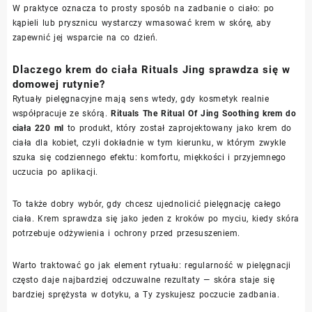
W praktyce oznacza to prosty sposób na zadbanie o ciało: po
kąpieli lub prysznicu wystarczy wmasować krem w skórę, aby
zapewnić jej wsparcie na co dzień.
Dlaczego krem do ciała Rituals Jing sprawdza się w
domowej rutynie?
Rytuały pielęgnacyjne mają sens wtedy, gdy kosmetyk realnie
współpracuje ze skórą.
Rituals The Ritual Of Jing Soothing krem do
ciała 220 ml
to produkt, który został zaprojektowany jako krem do
ciała dla kobiet, czyli dokładnie w tym kierunku, w którym zwykle
szuka się codziennego efektu: komfortu, miękkości i przyjemnego
uczucia po aplikacji.
To także dobry wybór, gdy chcesz ujednolicić pielęgnację całego
ciała. Krem sprawdza się jako jeden z kroków po myciu, kiedy skóra
potrzebuje odżywienia i ochrony przed przesuszeniem.
Warto traktować go jak element rytuału: regularność w pielęgnacji
często daje najbardziej odczuwalne rezultaty — skóra staje się
bardziej sprężysta w dotyku, a Ty zyskujesz poczucie zadbania.