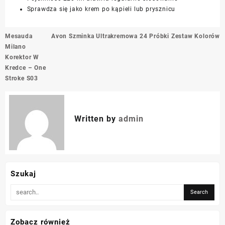
Sprawdza się jako krem po kąpieli lub prysznicu
Nawigacja
Mesauda
Avon Szminka Ultrakremowa 24 Próbki Zestaw Kolorów
wpisu
Milano
Korektor W
Kredce – One
Stroke S03
Written by
admin
Szukaj
Zobacz również