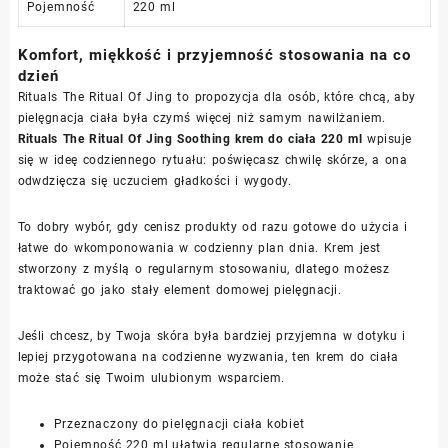
Pojemność
220 ml
Komfort, miękkość i przyjemność stosowania na co
dzień
Rituals The Ritual Of Jing to propozycja dla osób, które chcą, aby
pielęgnacja ciała była czymś więcej niż samym nawilżaniem.
Rituals The Ritual Of Jing Soothing krem do ciała 220 ml
wpisuje
się w ideę codziennego rytuału: poświęcasz chwilę skórze, a ona
odwdzięcza się uczuciem gładkości i wygody.
To dobry wybór, gdy cenisz produkty od razu gotowe do użycia i
łatwe do wkomponowania w codzienny plan dnia. Krem jest
stworzony z myślą o regularnym stosowaniu, dlatego możesz
traktować go jako stały element domowej pielęgnacji.
Jeśli chcesz, by Twoja skóra była bardziej przyjemna w dotyku i
lepiej przygotowana na codzienne wyzwania, ten krem do ciała
może stać się Twoim ulubionym wsparciem.
Przeznaczony do pielęgnacji ciała kobiet
Pojemność 220 ml ułatwia regularne stosowanie