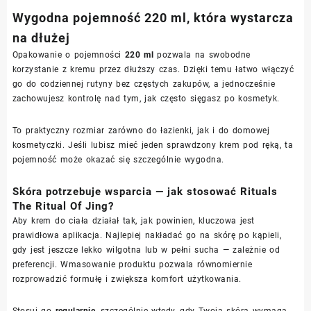
Wygodna pojemność 220 ml, która wystarcza
na dłużej
Opakowanie o pojemności
220 ml
pozwala na swobodne
korzystanie z kremu przez dłuższy czas. Dzięki temu łatwo włączyć
go do codziennej rutyny bez częstych zakupów, a jednocześnie
zachowujesz kontrolę nad tym, jak często sięgasz po kosmetyk.
To praktyczny rozmiar zarówno do łazienki, jak i do domowej
kosmetyczki. Jeśli lubisz mieć jeden sprawdzony krem pod ręką, ta
pojemność może okazać się szczególnie wygodna.
Skóra potrzebuje wsparcia — jak stosować Rituals
The Ritual Of Jing?
Aby krem do ciała działał tak, jak powinien, kluczowa jest
prawidłowa aplikacja. Najlepiej nakładać go na skórę po kąpieli,
gdy jest jeszcze lekko wilgotna lub w pełni sucha — zależnie od
preferencji. Wmasowanie produktu pozwala równomiernie
rozprowadzić formułę i zwiększa komfort użytkowania.
Stosuj go
regularnie
, szczególnie wtedy, gdy Twoja skóra wymaga