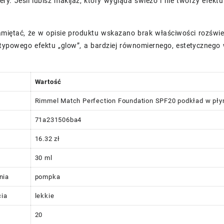
ery. Jeśli lubisz makijaż, który wygląda świeżo i nie tworzy efekt
amiętać, że w opisie produktu wskazano brak właściwości rozświ
 typowego efektu „glow”, a bardziej równomiernego, estetycznego
Wartość
Rimmel Match Perfection Foundation SPF20 podkład w płyn
71a231506ba4
16.32 zł
30 ml
nia
pompka
cia
lekkie
20