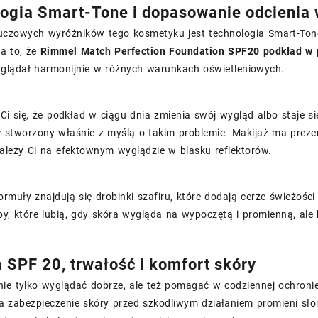
ogia Smart-Tone i dopasowanie odcienia 
uczowych wyróżników tego kosmetyku jest technologia Smart-Tone
a to, że
Rimmel Match Perfection Foundation SPF20 podkład w p
yglądał harmonijnie w różnych warunkach oświetleniowych.
 Ci się, że podkład w ciągu dnia zmienia swój wygląd albo staje s
 stworzony właśnie z myślą o takim problemie. Makijaż ma prezent
ależy Ci na efektownym wyglądzie w blasku reflektorów.
ormuły znajdują się drobinki szafiru, które dodają cerze świeżośc
y, które lubią, gdy skóra wygląda na wypoczętą i promienną, ale 
 SPF 20, trwałość i komfort skóry
nie tylko wyglądać dobrze, ale też pomagać w codziennej ochroni
ra zabezpieczenie skóry przed szkodliwym działaniem promieni sł