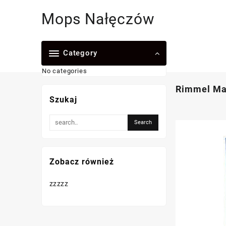
Skip
Mops Nałęczów
to
content
Category
No categories
Rimmel Mat
Szukaj
Zobacz również
zzzzz