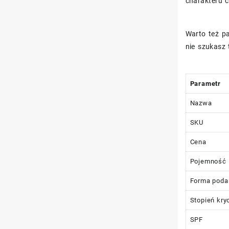
charakteru c
Warto też p
nie szukasz
Parametr
Nazwa
SKU
Cena
Pojemność
Forma poda
Stopień kry
SPF