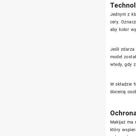
Technol
Jednym z kl
cery. Oznacz
aby kolor w
Jeśli zdarza
model został
wtedy, gdy z
W składzie f
docenią osob
Ochrona
Makijaż ma 
który wspie