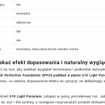
ący
nie
normalna
odżywcze
tak
nie
y
normalna, mieszana/tłusta, bardzo sucha
skać efekt dopasowania i naturalny wyglą
 Ci na tym, aby podkład wyglądał harmonijnie i podkreślał natura
h Perfection Foundation SPF20 podkład w płynie 010 Light Por
niowo, co ułatwia dopasowanie efektu do sytuacji: od delikatneg
odcień
010 Light Porcelain
, celujesz w jasny, porcelanowy ton. Je
 do szyi i linii żuchwy, a następnie rozprowadzić produkt dokładn