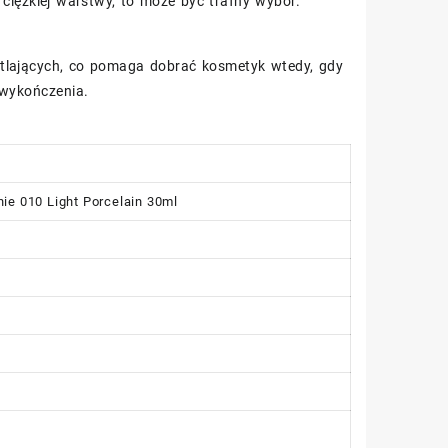
u ciężkiej warstwy, to może być trafny wybór.
etlających, co pomaga dobrać kosmetyk wtedy, gdy
 wykończenia.
ie 010 Light Porcelain 30ml