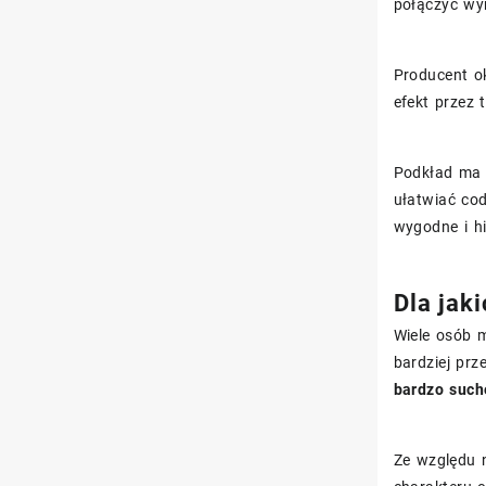
połączyć wy
Producent o
efekt przez
Podkład ma 
ułatwiać co
wygodne i hi
Dla jak
Wiele osób 
bardziej prz
bardzo such
Ze względu