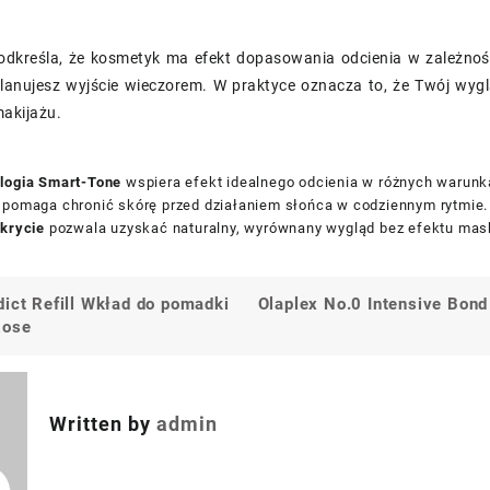
odkreśla, że kosmetyk ma efekt dopasowania odcienia w zależnośc
lanujesz wyjście wieczorem. W praktyce oznacza to, że Twój wygl
akijażu.
logia Smart-Tone
wspiera efekt idealnego odcienia w różnych warunk
pomaga chronić skórę przed działaniem słońca w codziennym rytmie.
 krycie
pozwala uzyskać naturalny, wyrównany wygląd bez efektu mask
dict Refill Wkład do pomadki
Olaplex No.0 Intensive Bon
a
Rose
Written by
admin