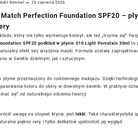
dukt
Rimmel
25 czerwca 2026
Match Perfection Foundation SPF20 – pły
ery
ładu, który nie tylko wyrównuje koloryt, ale też „trzyma się” T
Foundation SPF20 podkład w płynie 010 Light Porcelain 30ml
to 
 naturalny efekt bez wrażenia maski. Formuła została zaprojekto
wno w świetle dziennym, jak i sztucznym.
w płynie przeznaczony do codziennego makijażu. Dzięki technolog
pasowania koloru do skóry w dowolnym świetle. W praktyce oznacz
inać się” od naturalnego odcienia twarzy.
rócić uwagę na stopień krycia: jest
lekki
. Taka charakterystyka 
turalne piękno cery i tylko delikatnie ujednolicić jej wygląd.