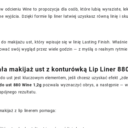
 odcieniu Wine to propozycja dla osób, które lubią wyraziste, le
ne wyjścia. Dzięki formie lip liner łatwiej uzyskasz równą linię i
do makijażu ust, który wpisuje się w linię Lasting Finish. Właśni
ować swój wygląd przez wiele godzin — z myślą o realnym rytmie
ała makijaż ust z konturówką Lip Liner 88
o ust jest kluczowym elementem, jeśli chcesz uzyskać efekt „zd
do ust 880 Wine 1,2g
pozwala wyznaczyć obrys, a następnie — w r
 spójnego rezultatu.
akijaż z lip linerem pomaga: