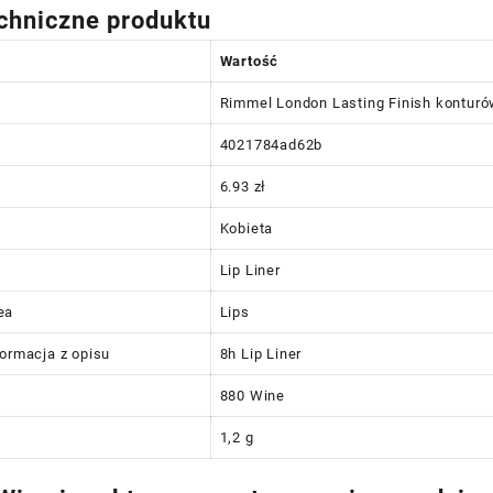
chniczne produktu
Wartość
Rimmel London Lasting Finish konturó
4021784ad62b
6.93 zł
Kobieta
Lip Liner
ea
Lips
formacja z opisu
8h Lip Liner
880 Wine
1,2 g