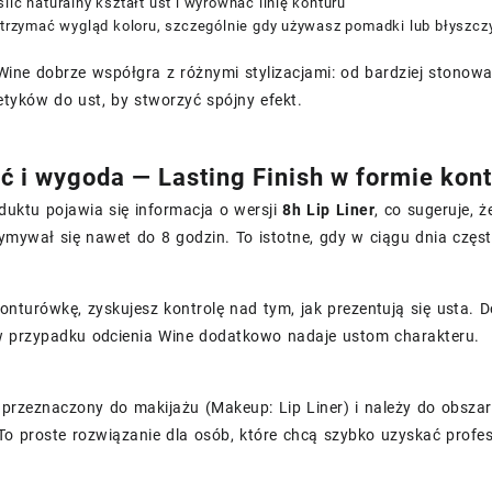
lić naturalny kształt ust i wyrównać linię konturu
 utrzymać wygląd koloru, szczególnie gdy używasz pomadki lub błyszcz
Wine dobrze współgra z różnymi stylizacjami: od bardziej stono
tyków do ust, by stworzyć spójny efekt.
ć i wygoda — Lasting Finish w formie kon
duktu pojawia się informacja o wersji
8h Lip Liner
, co sugeruje, 
ymywał się nawet do 8 godzin. To istotne, gdy w ciągu dnia często
onturówkę, zyskujesz kontrolę nad tym, jak prezentują się usta. 
w przypadku odcienia Wine dodatkowo nadaje ustom charakteru.
t przeznaczony do makijażu (Makeup: Lip Liner) i należy do obs
 To proste rozwiązanie dla osób, które chcą szybko uzyskać profes