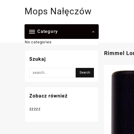
Skip
Mops Nałęczów
to
content
Category
No categories
Rimmel Lon
Szukaj
Zobacz również
zzzzz