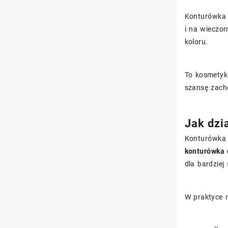
Konturówka w
i na wieczor
koloru.
To kosmetyk 
szansę zach
Jak dzi
Konturówka d
konturówka 
dla bardziej
W praktyce m