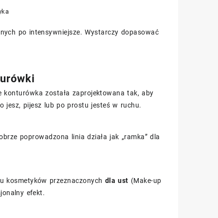
yka
wanych po intensywniejsze. Wystarczy dopasować
turówki
że konturówka została zaprojektowana tak, aby
 jesz, pijesz lub po prostu jesteś w ruchu.
Dobrze poprowadzona linia działa jak „ramka” dla
zaru kosmetyków przeznaczonych
dla ust
(Make-up
jonalny efekt.