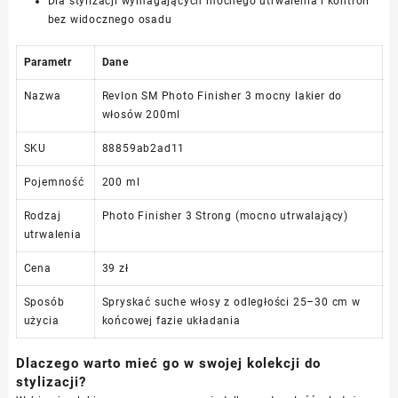
Dla stylizacji wymagających mocnego utrwalenia i kontroli
bez widocznego osadu
Parametr
Dane
Nazwa
Revlon SM Photo Finisher 3 mocny lakier do
włosów 200ml
SKU
88859ab2ad11
Pojemność
200 ml
Rodzaj
Photo Finisher 3 Strong (mocno utrwalający)
utrwalenia
Cena
39 zł
Sposób
Spryskać suche włosy z odległości 25–30 cm w
użycia
końcowej fazie układania
Dlaczego warto mieć go w swojej kolekcji do
stylizacji?