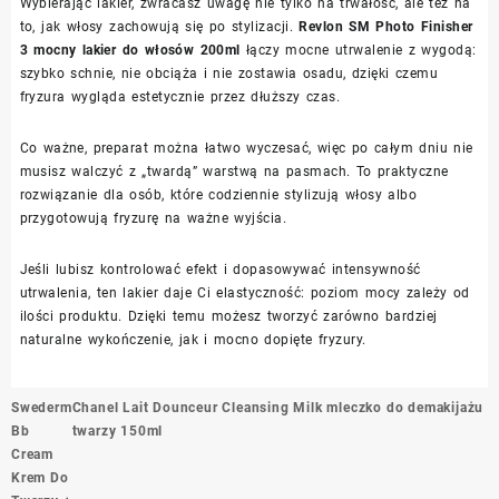
Wybierając lakier, zwracasz uwagę nie tylko na trwałość, ale też na
to, jak włosy zachowują się po stylizacji.
Revlon SM Photo Finisher
3 mocny lakier do włosów 200ml
łączy mocne utrwalenie z wygodą:
szybko schnie, nie obciąża i nie zostawia osadu, dzięki czemu
fryzura wygląda estetycznie przez dłuższy czas.
Co ważne, preparat można łatwo wyczesać, więc po całym dniu nie
musisz walczyć z „twardą” warstwą na pasmach. To praktyczne
rozwiązanie dla osób, które codziennie stylizują włosy albo
przygotowują fryzurę na ważne wyjścia.
Jeśli lubisz kontrolować efekt i dopasowywać intensywność
utrwalenia, ten lakier daje Ci elastyczność: poziom mocy zależy od
ilości produktu. Dzięki temu możesz tworzyć zarówno bardziej
naturalne wykończenie, jak i mocno dopięte fryzury.
Nawigacja
Swederm
Chanel Lait Dounceur Cleansing Milk mleczko do demakijażu
wpisu
Bb
twarzy 150ml
Cream
Krem Do