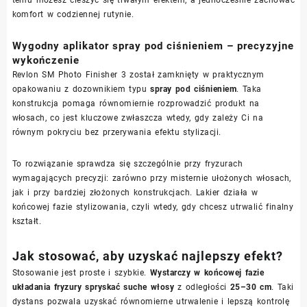
komfort w codziennej rutynie.
Wygodny aplikator spray pod ciśnieniem – precyzyjne
wykończenie
Revlon SM Photo Finisher 3 został zamknięty w praktycznym
opakowaniu z dozownikiem typu
spray pod ciśnieniem
. Taka
konstrukcja pomaga równomiernie rozprowadzić produkt na
włosach, co jest kluczowe zwłaszcza wtedy, gdy zależy Ci na
równym pokryciu bez przerywania efektu stylizacji.
To rozwiązanie sprawdza się szczególnie przy fryzurach
wymagających precyzji: zarówno przy misternie ułożonych włosach,
jak i przy bardziej złożonych konstrukcjach. Lakier działa w
końcowej fazie stylizowania, czyli wtedy, gdy chcesz utrwalić finalny
kształt.
Jak stosować, aby uzyskać najlepszy efekt?
Stosowanie jest proste i szybkie.
Wystarczy w końcowej fazie
układania fryzury spryskać suche włosy
z odległości
25–30 cm
. Taki
dystans pozwala uzyskać równomierne utrwalenie i lepszą kontrolę