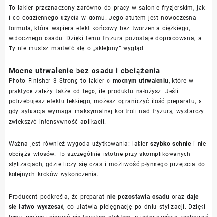
To lakier przeznaczony zarówno do pracy w salonie fryzjerskim, jak
i do codziennego użycia w domu. Jego atutem jest nowoczesna
formuła, która wspiera efekt końcowy bez tworzenia ciężkiego,
widocznego osadu. Dzięki temu fryzura pozostaje dopracowana, a
Ty nie musisz martwić się o „sklejony” wygląd.
Mocne utrwalenie bez osadu i obciążenia
Photo Finisher 3 Strong to lakier o
mocnym utrwaleniu
, które w
praktyce zależy także od tego, ile produktu nałożysz. Jeśli
potrzebujesz efektu lekkiego, możesz ograniczyć ilość preparatu, a
gdy sytuacja wymaga maksymalnej kontroli nad fryzurą, wystarczy
zwiększyć intensywność aplikacji.
Ważna jest również wygoda użytkowania: lakier
szybko schnie
i nie
obciąża włosów. To szczególnie istotne przy skomplikowanych
stylizacjach, gdzie liczy się czas i możliwość płynnego przejścia do
kolejnych kroków wykończenia.
Producent podkreśla, że preparat
nie pozostawia osadu
oraz
daje
się łatwo wyczesać
, co ułatwia pielęgnację po dniu stylizacji. Dzięki
temu możesz cieszyć się trwałym efektem, a jednocześnie zachować