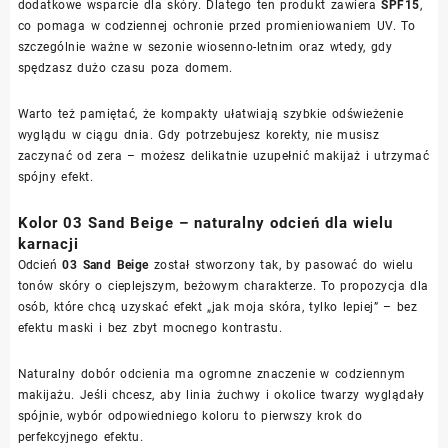
dodatkowe wsparcie dla skóry. Dlatego ten produkt zawiera
SPF15
,
co pomaga w codziennej ochronie przed promieniowaniem UV. To
szczególnie ważne w sezonie wiosenno-letnim oraz wtedy, gdy
spędzasz dużo czasu poza domem.
Warto też pamiętać, że kompakty ułatwiają szybkie odświeżenie
wyglądu w ciągu dnia. Gdy potrzebujesz korekty, nie musisz
zaczynać od zera – możesz delikatnie uzupełnić makijaż i utrzymać
spójny efekt.
Kolor 03 Sand Beige – naturalny odcień dla wielu
karnacji
Odcień
03 Sand Beige
został stworzony tak, by pasować do wielu
tonów skóry o cieplejszym, beżowym charakterze. To propozycja dla
osób, które chcą uzyskać efekt „jak moja skóra, tylko lepiej” – bez
efektu maski i bez zbyt mocnego kontrastu.
Naturalny dobór odcienia ma ogromne znaczenie w codziennym
makijażu. Jeśli chcesz, aby linia żuchwy i okolice twarzy wyglądały
spójnie, wybór odpowiedniego koloru to pierwszy krok do
perfekcyjnego efektu.