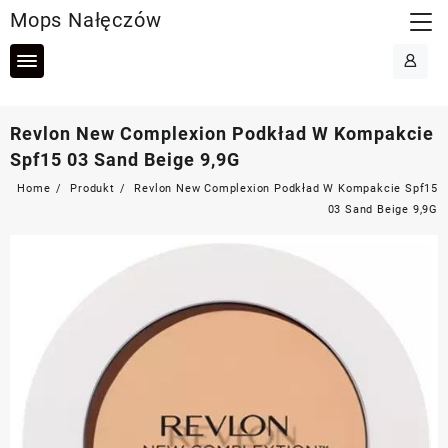
Skip
Mops Nałęczów
to
content
Revlon New Complexion Podkład W Kompakcie
Spf15 03 Sand Beige 9,9G
Home
Produkt
Revlon New Complexion Podkład W Kompakcie Spf15
03 Sand Beige 9,9G