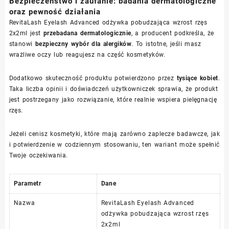
Bezpieczeństwo i zaufanie: badania dermatologiczne
oraz pewność działania
RevitaLash Eyelash Advanced odżywka pobudzająca wzrost rzęs
2x2ml jest
przebadana dermatologicznie
, a producent podkreśla, że
stanowi
bezpieczny wybór dla alergików
. To istotne, jeśli masz
wrażliwe oczy lub reagujesz na część kosmetyków.
Dodatkowo skuteczność produktu potwierdzono przez
tysiące kobiet
.
Taka liczba opinii i doświadczeń użytkowniczek sprawia, że produkt
jest postrzegany jako rozwiązanie, które realnie wspiera pielęgnację
rzęs.
Jeżeli cenisz kosmetyki, które mają zarówno zaplecze badawcze, jak
i potwierdzenie w codziennym stosowaniu, ten wariant może spełnić
Twoje oczekiwania.
Parametr
Dane
Nazwa
RevitaLash Eyelash Advanced
odżywka pobudzająca wzrost rzęs
2x2ml