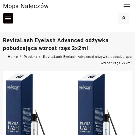
Skip
Mops Nałęczów
to
content
RevitaLash Eyelash Advanced odżywka
pobudzająca wzrost rzęs 2x2ml
Home
Produkt
RevitaLash Eyelash Advanced odżywka pobudzająca
wzrost rzęs 2x2ml