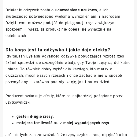
Działanie odżywek zostało
udowodnione naukowo
, a ich
skuteczność potwierdzono wieloma wyróżnieniami i nagrodami.
Dzięki temu możesz podejść do pielęgnacji rzęs z większym
spokojem – wiesz, że produkt nie opiera się wyłącznie na
obietnicach.
Dla kogo jest ta odżywka i jakie daje efekty?
RevitaLash Eyelash Advanced odżywka pobudzająca wzrost rzęs
2x2ml sprawdzi się szczególnie wtedy, gdy Twoje rzęsy są delikatne
i słabe. To również dobry wybór dla każdego, kto marzy o
dłuższych, mocniejszych rzęsach i chce zadbać o nie w sposób
przemyślany – zarówno pod stylizację, jak i na co dzień.
Producent wskazuje efekty, które są najbardziej pożądane przez
użytkowniczki:
gęste i długie rzęsy
,
mniejsza łamliwość
oraz
mniej wypadających rzęs
.
Jeśli dotychczas zauważałaś, że rzęsy szybko tracą objętość albo