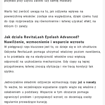
przykład przy użyciu zalotki czy samej maskary.
Warto też zwrócić uwagę na to, jak odżywka wpływa na
powierzchnię włosków: zostaje ona wygładzona, dzięki czemu tusz
do rzęs rozprowadza się równomiernie i łatwiej uzyskać efekt, na
którym Ci zależy.
Jak działa RevitaLash Eyelash Advanced?
Nawilżenie, wzmocnienie i wsparcie wzrostu
W pielęgnacji rzęs kluczowe jest to, co dzieje się w ich strukturze.
Odżywka RevitaLash pomaga utrzymać właściwy poziom nawilżenia,
a to przekłada się na elastyczność włosków oraz większą
odporność na uszkodzenia mechaniczne. Gdy rzęsy są lepiej
przygotowane, łatwiej znoszą stylizację i nie tracą kondycji tak
szybko.
Jednocześnie składniki odżywcze wzmacniają rzęsy
już u nasady
.
To ważne, bo wcześniejsze wypadanie często wiąże się właśnie z
osłabieniem u podstawy. Wsparcie w tym obszarze pomaga
ograniczyć problem i przyspieszyć wzrost, co doceniają osoby
regularnie prowadzące kurację.