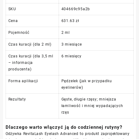
SKU
404669c95a2b
Cena
631.63 zł
Pojemność
2 ml
Czas kuracji (dla 2 ml)
3 miesiące
Czas kuracji (dla 3,5 ml
6 miesięcy
– informacja
producenta)
Forma aplikacji
Pędzelek (jak w przypadku
eyelinerów)
Rezultaty
Gęste, długie rzęsy; mniejsza
łamliwość i mniej wypadających
rzęs
Dlaczego warto włączyć ją do codziennej rutyny?
Odżywka RevitaLash Eyelash Advanced to produkt zaprojektowany