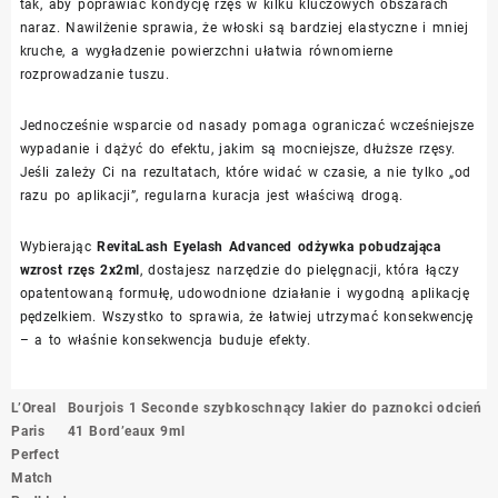
tak, aby poprawiać kondycję rzęs w kilku kluczowych obszarach
naraz. Nawilżenie sprawia, że włoski są bardziej elastyczne i mniej
kruche, a wygładzenie powierzchni ułatwia równomierne
rozprowadzanie tuszu.
Jednocześnie wsparcie od nasady pomaga ograniczać wcześniejsze
wypadanie i dążyć do efektu, jakim są mocniejsze, dłuższe rzęsy.
Jeśli zależy Ci na rezultatach, które widać w czasie, a nie tylko „od
razu po aplikacji”, regularna kuracja jest właściwą drogą.
Wybierając
RevitaLash Eyelash Advanced odżywka pobudzająca
wzrost rzęs 2x2ml
, dostajesz narzędzie do pielęgnacji, która łączy
opatentowaną formułę, udowodnione działanie i wygodną aplikację
pędzelkiem. Wszystko to sprawia, że łatwiej utrzymać konsekwencję
– a to właśnie konsekwencja buduje efekty.
Nawigacja
L’Oreal
Bourjois 1 Seconde szybkoschnący lakier do paznokci odcień
wpisu
Paris
41 Bord’eaux 9ml
Perfect
Match