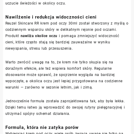
uczucie świeżości w okolicy oczu.
Nawilżenie i redukcja widoczności cieni
Reuzel Skincare RR krem pod oczy 30ml został stworzony z myślą o
codziennym wsparciu skóry w delikatnym rejonie pod oczami.
Produkt
nawilża okolice oczu
i pomaga zmniejszyć widoczność
cieni, które często stają się bardziej zauważalne w wyniku
niewyspania, stresu lub przesuszenia.
Warto zwrócić uwagę na to, że krem nie tylko skupia się na
doraźnym efekcie, ale też wspiera komfort skóry. Regularne
stosowanie może sprawić, że spojrzenie wygląda na bardziej
wypoczęte, a okolica oczu jest lepiej przygotowana na codzienne
warunki — zarówno w sezonie letnim, jak i zimą.
Jednocześnie formuła została zaprojektowana tak, aby była lekka.
Dzięki temu łatwo ją wprowadzić do swojej rutyny pielęgnacyjnej i
utrzymać spójny schemat działania.
Formuła, która nie zatyka porów
Wybierając krem pod oczy, wiele osób zwraca uwagę nie tylko na