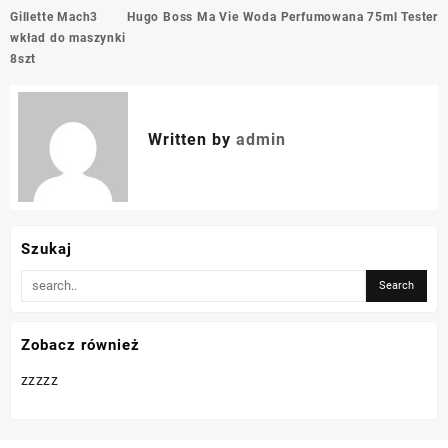
Nawigacja
Gillette Mach3
Hugo Boss Ma Vie Woda Perfumowana 75ml Tester
wpisu
wkład do maszynki
8szt
Written by
admin
Szukaj
Zobacz również
zzzzz