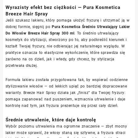
Wyrazisty efekt bez ciężkości — Pura Kosmetica
Breeze Hair Spray
Jeśli szukasz lakieru, który pomaga ułożyć fryzurę i utrzymać ją w
dobrej formie, sięgnij po
Pura Kosmetica Średnio Utrwalający Lakier
Do Włosów Breeze Hair Spray 300 ml
. To średnio utrwalający
kosmetyk do stylizacji, stworzony po to, aby podkreślić kierunek i
kształt Twojej fryzury, nie odbierając jej naturalnego wyglądu. W
praktyce oznacza to elastyczne wykończenie, które sprawdza się
zarówno na co dzień, jak i wtedy, gdy chcesz, by stylizacja
przetrwała dłużej.
Formuła lakieru została przygotowana tak, by wspierać codzienne
stylizowanie włosów — od lekkich upięć po bardziej dopracowane
warianty. Breeze Hair Spray działa jak „finisz” dla Twojej fryzury:
pomaga zapanować nad puszeniem, wzmacnia utrwalenie i daje
kontrolę nad tym, jak fryzura prezentuje się przez cały dzień.
Średnie utrwalenie, które daje kontrolę
Wybór poziomu utrwalenia ma ogromne znaczenie — zbyt mocny
lakier może sprawić, że włosy staną się sztywne, a fryzura straci