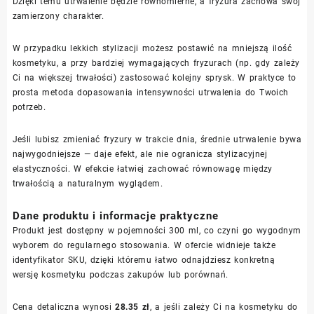
Dzięki temu utrwalenie będzie równomierne, a fryzura zachowa swój
zamierzony charakter.
W przypadku lekkich stylizacji możesz postawić na mniejszą ilość
kosmetyku, a przy bardziej wymagających fryzurach (np. gdy zależy
Ci na większej trwałości) zastosować kolejny sprysk. W praktyce to
prosta metoda dopasowania intensywności utrwalenia do Twoich
potrzeb.
Jeśli lubisz zmieniać fryzury w trakcie dnia, średnie utrwalenie bywa
najwygodniejsze — daje efekt, ale nie ogranicza stylizacyjnej
elastyczności. W efekcie łatwiej zachować równowagę między
trwałością a naturalnym wyglądem.
Dane produktu i informacje praktyczne
Produkt jest dostępny w pojemności 300 ml, co czyni go wygodnym
wyborem do regularnego stosowania. W ofercie widnieje także
identyfikator SKU, dzięki któremu łatwo odnajdziesz konkretną
wersję kosmetyku podczas zakupów lub porównań.
Cena detaliczna wynosi
28.35 zł
, a jeśli zależy Ci na kosmetyku do