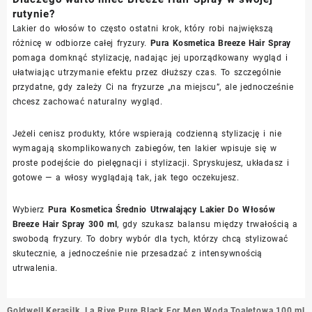
rutynie?
Lakier do włosów to często ostatni krok, który robi największą
różnicę w odbiorze całej fryzury.
Pura Kosmetica Breeze Hair Spray
pomaga domknąć stylizację, nadając jej uporządkowany wygląd i
ułatwiając utrzymanie efektu przez dłuższy czas. To szczególnie
przydatne, gdy zależy Ci na fryzurze „na miejscu”, ale jednocześnie
chcesz zachować naturalny wygląd.
Jeżeli cenisz produkty, które wspierają codzienną stylizację i nie
wymagają skomplikowanych zabiegów, ten lakier wpisuje się w
proste podejście do pielęgnacji i stylizacji. Spryskujesz, układasz i
gotowe — a włosy wyglądają tak, jak tego oczekujesz.
Wybierz
Pura Kosmetica Średnio Utrwalający Lakier Do Włosów
Breeze Hair Spray 300 ml
, gdy szukasz balansu między trwałością a
swobodą fryzury. To dobry wybór dla tych, którzy chcą stylizować
skutecznie, a jednocześnie nie przesadzać z intensywnością
utrwalenia.
Nawigacja
Goldwell Kerasilk
La Rive Pure Black For Men Woda Toaletowa 100 ml