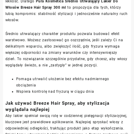
lekkość. Dlatego
Pura Kosmetica Średnio Utrwalający Lakier Do
Włosów Breeze Hair Spray 300 ml
to propozycja dla tych, którzy
lubią kompromis: stabilność stylizacji i jednocześnie naturalny ruch
włosów.
Średnio utrwalający charakter produktu pozwala budować efekt
warstwowo. Możesz zastosować go oszczędnie, jeśli zależy Ci na
delikatnym wsparciu, albo zwiększyć ilość, gdy fryzura wymaga
większej odporności na zmiany warunków czy intensywniejszy
dzień. To rozwiązanie szczególnie przydatne, gdy chcesz, aby włosy
wyglądały świeżo, a nie „zastygły” w jednej pozycji.
Pomaga utrwalić ułożenie bez efektu nadmiernego
obciążenia
Wspiera kontrolę nad fryzurą w ciągu dnia
Jak używać Breeze Hair Spray, aby stylizacja
wyglądała najlepiej
Aby lakier spełniał swoją rolę w codziennej pielęgnacji stylizacyjnej,
kluczowe jest prawidłowe aplikowanie. Najlepiej spryskać włosy z
odpowiedniej odległości, traktując produkt jako etap wykończenia.