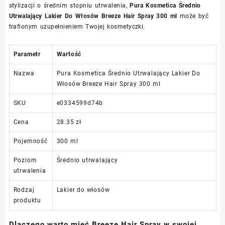
stylizacji o średnim stopniu utrwalenia,
Pura Kosmetica Średnio
Utrwalający Lakier Do Włosów Breeze Hair Spray 300 ml
może być
trafionym uzupełnieniem Twojej kosmetyczki.
Parametr
Wartość
Nazwa
Pura Kosmetica Średnio Utrwalający Lakier Do
Włosów Breeze Hair Spray 300 ml
SKU
e0334599d74b
Cena
28.35 zł
Pojemność
300 ml
Poziom
Średnio utrwalający
utrwalenia
Rodzaj
Lakier do włosów
produktu
Dlaczego warto mieć Breeze Hair Spray w swojej