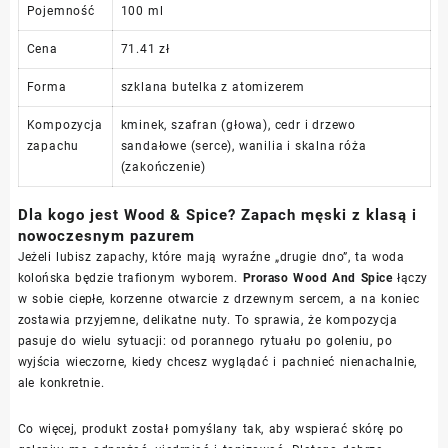
Pojemność
100 ml
Cena
71.41 zł
Forma
szklana butelka z atomizerem
Kompozycja
kminek, szafran (głowa), cedr i drzewo
zapachu
sandałowe (serce), wanilia i skalna róża
(zakończenie)
Dla kogo jest Wood & Spice? Zapach męski z klasą i
nowoczesnym pazurem
Jeżeli lubisz zapachy, które mają wyraźne „drugie dno”, ta woda
kolońska będzie trafionym wyborem.
Proraso Wood And Spice
łączy
w sobie ciepłe, korzenne otwarcie z drzewnym sercem, a na koniec
zostawia przyjemne, delikatne nuty. To sprawia, że kompozycja
pasuje do wielu sytuacji: od porannego rytuału po goleniu, po
wyjścia wieczorne, kiedy chcesz wyglądać i pachnieć nienachalnie,
ale konkretnie.
Co więcej, produkt został pomyślany tak, aby wspierać skórę po