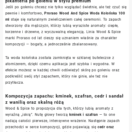
pikanteria po goleniu w stylu premium
Jeśli po goleniu chcesz nie tylko wyglądać świetnie, ale też czuć się
pewnie i komfortowo,
Proraso Wood And Spice Woda Kolońska 100
ml
staje się naturalnym zwieńczeniem całej ceremonii. To zapach
stworzony dla mężczyzn, którzy lubią wyraziste aromaty: ciepłe,
korzenne i drzewne, z wyczuwalną elegancją. Linia Wood & Spice
marki Proraso od lat cieszy się uznaniem właśnie za charakter
kompozycji — bogaty, a jednocześnie zbalansowany.
Ta woda kolońska została zamknięta w szklanej buteleczce z
atomizerem, dzięki czemu aplikacja jest szybka i wygodna. W
efekcie możesz w każdej chwili odświeżyć skórę po goleniu oraz
podkreślić swój styl zapachem, który nie ginie, ale też nie
przytłacza.
Kompozycja zapachu: kminek, szafran, cedr i sandał
z wanilią oraz skalną różą
Wood & Spice to propozycja dla tych, którzy lubią aromaty z
wyraźną „iskrą”. Nutę głowy tworzą
kminek i szafran
— to one
nadają całości pierwsze, intensywne wrażenie. Następnie zapach
przechodzi w serce kompozycji, gdzie pojawiają się
cedr oraz