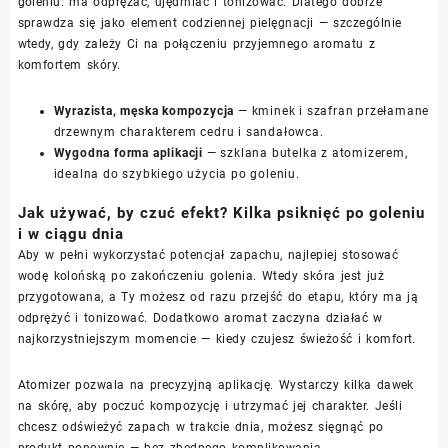
goleniu: ma odprężać, ujędrniać i tonizować. Dlatego dobrze
sprawdza się jako element codziennej pielęgnacji — szczególnie
wtedy, gdy zależy Ci na połączeniu przyjemnego aromatu z
komfortem skóry.
Wyrazista, męska kompozycja
— kminek i szafran przełamane
drzewnym charakterem cedru i sandałowca.
Wygodna forma aplikacji
— szklana butelka z atomizerem,
idealna do szybkiego użycia po goleniu.
Jak używać, by czuć efekt? Kilka psiknięć po goleniu
i w ciągu dnia
Aby w pełni wykorzystać potencjał zapachu, najlepiej stosować
wodę kolońską po zakończeniu golenia. Wtedy skóra jest już
przygotowana, a Ty możesz od razu przejść do etapu, który ma ją
odprężyć i tonizować. Dodatkowo aromat zaczyna działać w
najkorzystniejszym momencie — kiedy czujesz świeżość i komfort.
Atomizer pozwala na precyzyjną aplikację. Wystarczy kilka dawek
na skórę, aby poczuć kompozycję i utrzymać jej charakter. Jeśli
chcesz odświeżyć zapach w trakcie dnia, możesz sięgnąć po
produkt ponownie — bez zbędnego komplikowania.