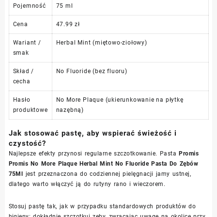
Pojemność
75 ml
Cena
47.99 zł
Wariant /
Herbal Mint (miętowo-ziołowy)
smak
Skład /
No Fluoride (bez fluoru)
cecha
Hasło
No More Plaque (ukierunkowanie na płytkę
produktowe
nazębną)
Jak stosować pastę, aby wspierać świeżość i
czystość?
Najlepsze efekty przynosi regularne szczotkowanie. Pasta
Promis
Promis No More Plaque Herbal Mint No Fluoride Pasta Do Zębów
75Ml
jest przeznaczona do codziennej pielęgnacji jamy ustnej,
dlatego warto włączyć ją do rutyny rano i wieczorem.
Stosuj pastę tak, jak w przypadku standardowych produktów do
higieny: dokładnie szczotkuj zęby, zwracając uwagę na okolice przy