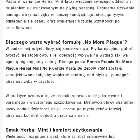
Pasta w wariancie Herbal Mint łączy wrażenie świeżego oddechu z
działaniem ukierunkowanym na płytkę nazębną. Regularne używanie
pomaga utrzymać zęby w lepszej kondycji, ograniczając ryzyko
odkładania się osadu oraz wspierając uczucie „czystości” po
szczotkowaniu.
Dlaczego warto wybrać formułę „No More Plaque”?
W codziennej rutynie liczy się konsekwencja. Płytka nazębna potrafi
tworzyć się stopniowo, a jej obecność wpływa na wygląd szkliwa i
ogólną higienę jamy ustnej. Dlatego pasta
Promis Promis No More
Plaque Herbal Mint No Fluoride Pasta Do Zębów 75Ml
została
zaprojektowana tak, aby wspierać kontrolę nad płytką i pomagać
utrzymać zęby w czystości.
W praktyce oznacza to, że produkt sprawdza się jako element
porannego i wieczornego szczotkowania. Miętowo-ziołowy charakter
pasty dodaje świeżości, dzięki czemu po myciu zębów łatwiej
utrzymać komfort oddechu przez cały dzień.
Smak Herbal Mint i komfort użytkowania
Wiele osób rezygnuje z past, które są zbyt intensywne lub