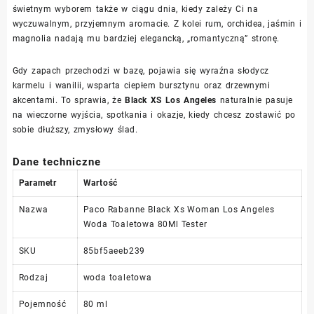
świetnym wyborem także w ciągu dnia, kiedy zależy Ci na
wyczuwalnym, przyjemnym aromacie. Z kolei rum, orchidea, jaśmin i
magnolia nadają mu bardziej elegancką, „romantyczną” stronę.
Gdy zapach przechodzi w bazę, pojawia się wyraźna słodycz
karmelu i wanilii, wsparta ciepłem bursztynu oraz drzewnymi
akcentami. To sprawia, że
Black XS Los Angeles
naturalnie pasuje
na wieczorne wyjścia, spotkania i okazje, kiedy chcesz zostawić po
sobie dłuższy, zmysłowy ślad.
Dane techniczne
Parametr
Wartość
Nazwa
Paco Rabanne Black Xs Woman Los Angeles
Woda Toaletowa 80Ml Tester
SKU
85bf5aeeb239
Rodzaj
woda toaletowa
Pojemność
80 ml