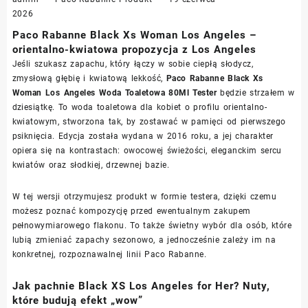
2026
Paco Rabanne Black Xs Woman Los Angeles –
orientalno-kwiatowa propozycja z Los Angeles
Jeśli szukasz zapachu, który łączy w sobie ciepłą słodycz,
zmysłową głębię i kwiatową lekkość,
Paco Rabanne Black Xs
Woman Los Angeles Woda Toaletowa 80Ml Tester
będzie strzałem w
dziesiątkę. To woda toaletowa dla kobiet o profilu orientalno-
kwiatowym, stworzona tak, by zostawać w pamięci od pierwszego
psiknięcia. Edycja została wydana w 2016 roku, a jej charakter
opiera się na kontrastach: owocowej świeżości, eleganckim sercu
kwiatów oraz słodkiej, drzewnej bazie.
W tej wersji otrzymujesz produkt w formie testera, dzięki czemu
możesz poznać kompozycję przed ewentualnym zakupem
pełnowymiarowego flakonu. To także świetny wybór dla osób, które
lubią zmieniać zapachy sezonowo, a jednocześnie zależy im na
konkretnej, rozpoznawalnej linii Paco Rabanne.
Jak pachnie Black XS Los Angeles for Her? Nuty,
które budują efekt „wow”