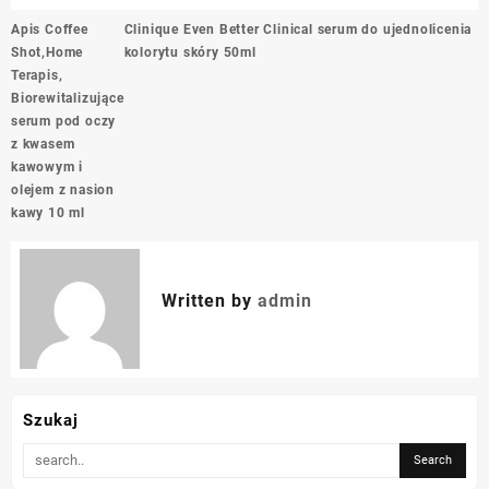
Nawigacja
Apis Coffee
Clinique Even Better Clinical serum do ujednolicenia
wpisu
Shot,Home
kolorytu skóry 50ml
Terapis,
Biorewitalizujące
serum pod oczy
z kwasem
kawowym i
olejem z nasion
kawy 10 ml
Written by
admin
Szukaj