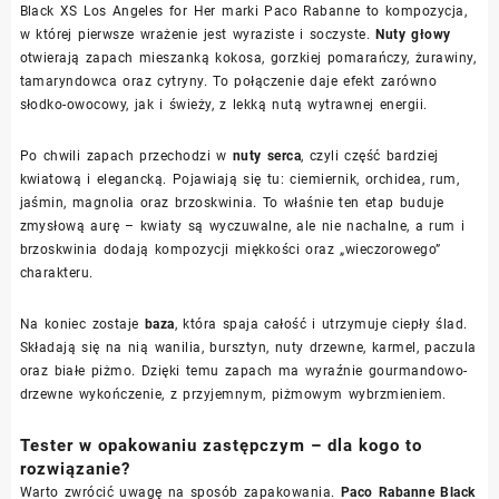
Black XS Los Angeles for Her marki Paco Rabanne to kompozycja,
w której pierwsze wrażenie jest wyraziste i soczyste.
Nuty głowy
otwierają zapach mieszanką kokosa, gorzkiej pomarańczy, żurawiny,
tamaryndowca oraz cytryny. To połączenie daje efekt zarówno
słodko-owocowy, jak i świeży, z lekką nutą wytrawnej energii.
Po chwili zapach przechodzi w
nuty serca
, czyli część bardziej
kwiatową i elegancką. Pojawiają się tu: ciemiernik, orchidea, rum,
jaśmin, magnolia oraz brzoskwinia. To właśnie ten etap buduje
zmysłową aurę – kwiaty są wyczuwalne, ale nie nachalne, a rum i
brzoskwinia dodają kompozycji miękkości oraz „wieczorowego”
charakteru.
Na koniec zostaje
baza
, która spaja całość i utrzymuje ciepły ślad.
Składają się na nią wanilia, bursztyn, nuty drzewne, karmel, paczula
oraz białe piżmo. Dzięki temu zapach ma wyraźnie gourmandowo-
drzewne wykończenie, z przyjemnym, piżmowym wybrzmieniem.
Tester w opakowaniu zastępczym – dla kogo to
rozwiązanie?
Warto zwrócić uwagę na sposób zapakowania.
Paco Rabanne Black