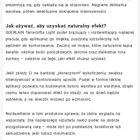
prezentują się, gdy nakłada się je stopniowo. Najpierw delikatna
warstwa, potem ewentualne dokręcenie intensywności.
Jak używać, aby uzyskać naturalny efekt?
GUERLAIN Terracotta Light puder brązujący i rozświetlający najlepiej
pracuje, gdy aplikujesz go miękką, puszystą szczoteczką lub
pędzlem do konturowania. Zacznij od miejsc, które naturalnie łapią
światło: okolice kości policzkowych, skronie oraz delikatnie linia
żuchwy – zależnie od tego, jaki efekt chcesz uzyskać.
Jeśli zależy Ci na bardziej „słonecznym” wykończeniu, zwiększ
intensywność w kontrolowany sposób. Puder w formie lekkiej
aplikacji pozwala na budowanie koloru warstwa po warstwie, dzięki
czemu łatwo dopasować efekt do okazji: na co dzień będzie
subtelnie, a na wieczór możesz go wzmocnić.
Rozświetlenie w tym produkcie sprawia, że skóra wygląda na
wypoczętą. Dla najlepszego rezultatu nałóż puder na dobrze
przygotowaną cerę – może być po podkładzie, korektorze lub
samodzielnie, jeśli lubisz minimalizm.