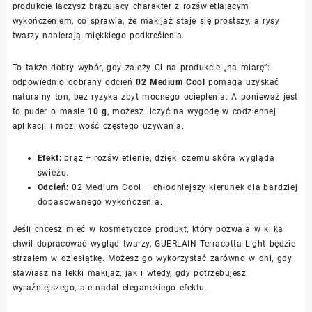
produkcie łączysz brązujący charakter z rozświetlającym
wykończeniem, co sprawia, że makijaż staje się prostszy, a rysy
twarzy nabierają miękkiego podkreślenia.
To także dobry wybór, gdy zależy Ci na produkcie „na miarę”:
odpowiednio dobrany odcień
02 Medium Cool
pomaga uzyskać
naturalny ton, bez ryzyka zbyt mocnego ocieplenia. A ponieważ jest
to puder o masie
10 g
, możesz liczyć na wygodę w codziennej
aplikacji i możliwość częstego używania.
Efekt:
brąz + rozświetlenie, dzięki czemu skóra wygląda
świeżo.
Odcień:
02 Medium Cool – chłodniejszy kierunek dla bardziej
dopasowanego wykończenia.
Jeśli chcesz mieć w kosmetyczce produkt, który pozwala w kilka
chwil dopracować wygląd twarzy, GUERLAIN Terracotta Light będzie
strzałem w dziesiątkę. Możesz go wykorzystać zarówno w dni, gdy
stawiasz na lekki makijaż, jak i wtedy, gdy potrzebujesz
wyraźniejszego, ale nadal eleganckiego efektu.