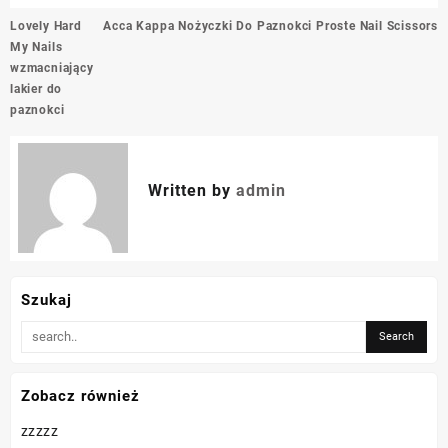
Nawigacja
Lovely Hard
Acca Kappa Nożyczki Do Paznokci Proste Nail Scissors
wpisu
My Nails
wzmacniający
lakier do
paznokci
Written by
admin
Szukaj
Zobacz również
zzzzz