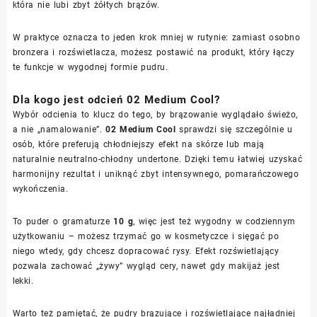
która nie lubi zbyt żółtych brązów.
W praktyce oznacza to jeden krok mniej w rutynie: zamiast osobno
bronzera i rozświetlacza, możesz postawić na produkt, który łączy
te funkcje w wygodnej formie pudru.
Dla kogo jest odcień 02 Medium Cool?
Wybór odcienia to klucz do tego, by brązowanie wyglądało świeżo,
a nie „namalowanie”.
02 Medium Cool
sprawdzi się szczególnie u
osób, które preferują chłodniejszy efekt na skórze lub mają
naturalnie neutralno-chłodny undertone. Dzięki temu łatwiej uzyskać
harmonijny rezultat i uniknąć zbyt intensywnego, pomarańczowego
wykończenia.
To puder o gramaturze
10 g
, więc jest też wygodny w codziennym
użytkowaniu – możesz trzymać go w kosmetyczce i sięgać po
niego wtedy, gdy chcesz dopracować rysy. Efekt rozświetlający
pozwala zachować „żywy” wygląd cery, nawet gdy makijaż jest
lekki.
Warto też pamiętać, że pudry brązujące i rozświetlające najładniej