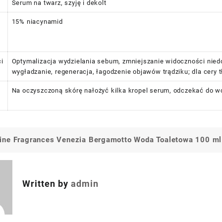
Serum na twarz, szyję i dekolt
15% niacynamid
i
Optymalizacja wydzielania sebum, zmniejszanie widoczności niedo
wygładzanie, regeneracja, łagodzenie objawów trądziku; dla cery 
Na oczyszczoną skórę nałożyć kilka kropel serum, odczekać do w
ne Fragrances Venezia Bergamotto Woda Toaletowa 100 ml
a
Written by
admin