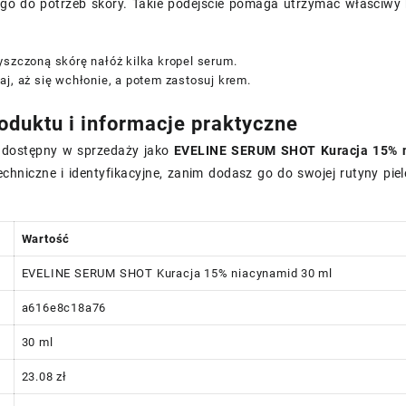
o do potrzeb skóry. Takie podejście pomaga utrzymać właściwy k
yszczoną skórę nałóż kilka kropel serum.
j, aż się wchłonie, a potem zastosuj krem.
oduktu i informacje praktyczne
t dostępny w sprzedaży jako
EVELINE SERUM SHOT Kuracja 15% n
echniczne i identyfikacyjne, zanim dodasz go do swojej rutyny piel
Wartość
EVELINE SERUM SHOT Kuracja 15% niacynamid 30 ml
a616e8c18a76
30 ml
23.08 zł