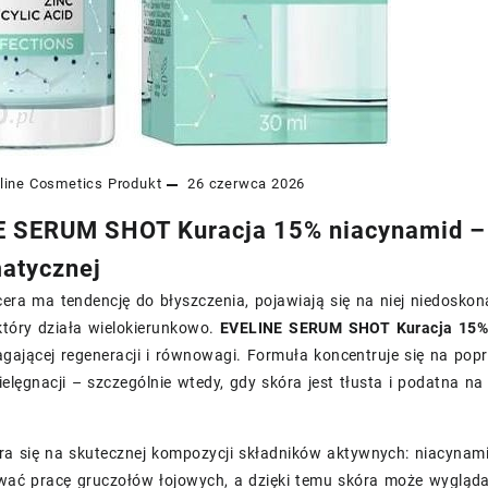
line Cosmetics
Produkt
26 czerwca 2026
 SERUM SHOT Kuracja 15% niacynamid – ws
atycznej
cera ma tendencję do błyszczenia, pojawiają się na niej niedoskon
który działa wielokierunkowo.
EVELINE SERUM SHOT Kuracja 15%
ającej regeneracji i równowagi. Formuła koncentruje się na popr
ielęgnacji – szczególnie wtedy, gdy skóra jest tłusta i podatna na 
era się na skutecznej kompozycji składników aktywnych: niacyn
ać pracę gruczołów łojowych, a dzięki temu skóra może wyglądać 