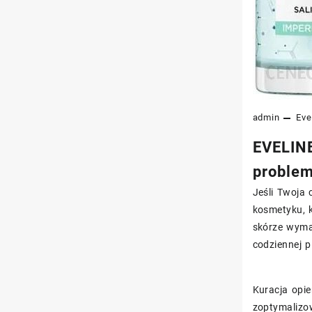
admin
Eve
EVELINE
problem
Jeśli Twoja 
kosmetyku, 
skórze wymag
codziennej p
Kuracja opi
zoptymalizow