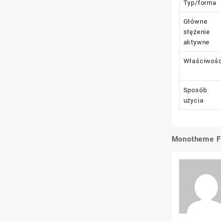
Typ/forma
Główne
stężenie
aktywne
Właściwośc
Sposób
użycia
Monotheme Fi
Nawigacj
wpisu