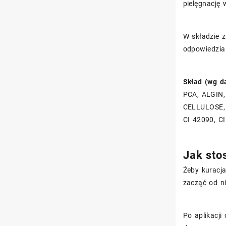
pielęgnację 
W składzie z
odpowiedzial
Skład (wg d
PCA, ALGIN
CELLULOSE,
CI 42090, C
Jak sto
Żeby kuracja
zacząć od nie
Po aplikacji