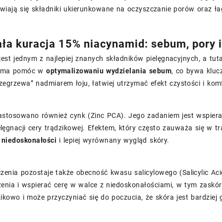
awiają się składniki ukierunkowane na oczyszczanie porów oraz ł
ała kuracja 15% niacynamid: sebum, pory 
est jednym z najlepiej znanych składników pielęgnacyjnych, a tut
 ma pomóc w
optymalizowaniu wydzielania sebum
, co bywa kluc
rzegrzewa” nadmiarem łoju, łatwiej utrzymać efekt czystości i kom
astosowano również cynk (Zinc PCA). Jego zadaniem jest wspieran
ęgnacji cery trądzikowej. Efektem, który często zauważa się w tr
 niedoskonałości
i lepiej wyrównany wygląd skóry.
zenia pozostaje także obecność kwasu salicylowego (Salicylic A
enia i wspierać cerę w walce z niedoskonałościami, w tym zaskór
ikowo i może przyczyniać się do poczucia, że skóra jest bardziej 