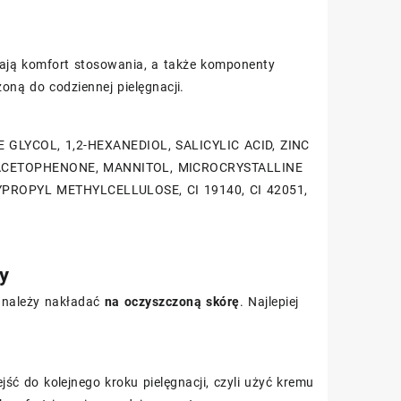
erają komfort stosowania, a także komponenty
oną do codziennej pielęgnacji.
GLYCOL, 1,2-HEXANEDIOL, SALICYLIC ACID, ZINC
YACETOPHENONE, MANNITOL, MICROCRYSTALLINE
ROPYL METHYLCELLULOSE, CI 19140, CI 42051,
y
m należy nakładać
na oczyszczoną skórę
. Najlepiej
jść do kolejnego kroku pielęgnacji, czyli użyć kremu