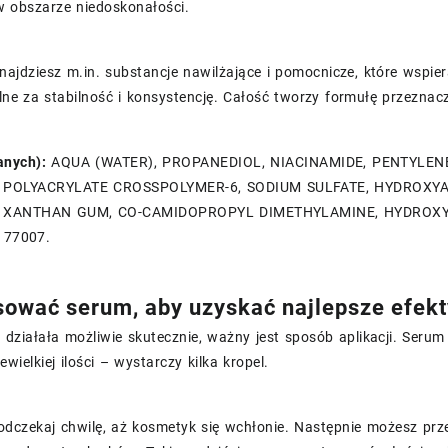
w obszarze niedoskonałości.
najdziesz m.in. substancje nawilżające i pomocnicze, które wspi
ne za stabilność i konsystencję. Całość tworzy formułę przeznacz
anych):
AQUA (WATER), PROPANEDIOL, NIACINAMIDE, PENTYLENE 
, POLYACRYLATE CROSSPOLYMER-6, SODIUM SULFATE, HYDROX
 XANTHAN GUM, CO-CAMIDOPROPYL DIMETHYLAMINE, HYDROXYP
I 77007.
sować serum, aby uzyskać najlepsze efekt
 działała możliwie skutecznie, ważny jest sposób aplikacji. Seru
wielkiej ilości – wystarczy kilka kropel.
 odczekaj chwilę, aż kosmetyk się wchłonie. Następnie możesz prze