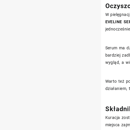
Oczyszc
W pielęgnacj
EVELINE SE
jednocześnie
Serum ma dz
bardziej za
wygląd, a w
Warto też po
działaniem, 
Składni
Kuracja zost
miejsca zajm