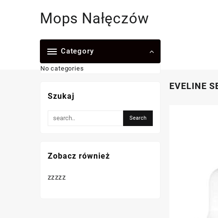
Skip
Mops Nałęczów
to
content
Category
No categories
EVELINE S
Szukaj
Zobacz również
zzzzz