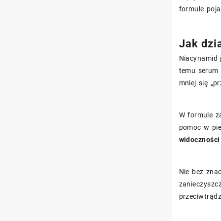
formule poj
Jak dzi
Niacynamid j
temu serum
mniej się „p
W formule z
pomoc w piel
widoczności
Nie bez znac
zanieczyszcz
przeciwtrądz