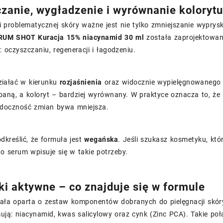
zanie, wygładzenie i wyrównanie koloryt
i problematycznej skóry ważne jest nie tylko zmniejszanie wypry
RUM SHOT Kuracja 15% niacynamid 30 ml
została zaprojektowana
: oczyszczaniu, regeneracji i łagodzeniu.
iałać w kierunku
rozjaśnienia
oraz widocznie wypielęgnowanego 
dbaną, a koloryt – bardziej wyrównany. W praktyce oznacza to, ż
idoczność zmian bywa mniejsza.
dkreślić, że formuła jest
wegańska
. Jeśli szukasz kosmetyku, któ
to serum wpisuje się w takie potrzeby.
ki aktywne – co znajduje się w formule
ała oparta o zestaw komponentów dobranych do pielęgnacji skóry
ują: niacynamid, kwas salicylowy oraz cynk (Zinc PCA). Takie po