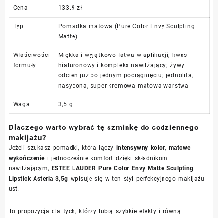
Cena
133.9 zł
Typ
Pomadka matowa (Pure Color Envy Sculpting
Matte)
Właściwości
Miękka i wyjątkowo łatwa w aplikacji; kwas
formuły
hialuronowy i kompleks nawilżający; żywy
odcień już po jednym pociągnięciu; jednolita,
nasycona, super kremowa matowa warstwa
Waga
3,5 g
Dlaczego warto wybrać tę szminkę do codziennego
makijażu?
Jeżeli szukasz pomadki, która łączy
intensywny kolor
,
matowe
wykończenie
i jednocześnie komfort dzięki składnikom
nawilżającym,
ESTEE LAUDER Pure Color Envy Matte Sculpting
Lipstick Asteria 3,5g
wpisuje się w ten styl perfekcyjnego makijażu
ust.
To propozycja dla tych, którzy lubią szybkie efekty i równą