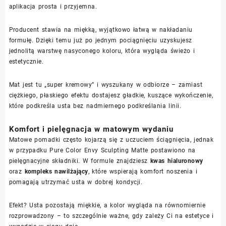
aplikacja prosta i przyjemna.
Producent stawia na miękką, wyjątkowo łatwą w nakładaniu
formułę. Dzięki temu już po jednym pociągnięciu uzyskujesz
jednolitą warstwę nasyconego koloru, która wygląda świeżo i
estetycznie.
Mat jest tu „super kremowy” i wyszukany w odbiorze – zamiast
ciężkiego, płaskiego efektu dostajesz gładkie, kuszące wykończenie,
które podkreśla usta bez nadmiernego podkreślania linii.
Komfort i pielęgnacja w matowym wydaniu
Matowe pomadki często kojarzą się z uczuciem ściągnięcia, jednak
w przypadku Pure Color Envy Sculpting Matte postawiono na
pielęgnacyjne składniki. W formule znajdziesz
kwas hialuronowy
oraz
kompleks nawilżający
, które wspierają komfort noszenia i
pomagają utrzymać usta w dobrej kondycji.
Efekt? Usta pozostają miękkie, a kolor wygląda na równomiernie
rozprowadzony – to szczególnie ważne, gdy zależy Ci na estetyce i