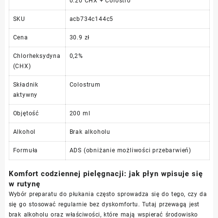
0.20 CHX + Colostro
SKU
acb734c144c5
Cena
30.9 zł
Chlorheksydyna
0,2%
(CHX)
Składnik
Colostrum
aktywny
Objętość
200 ml
Alkohol
Brak alkoholu
Formuła
ADS (obniżanie możliwości przebarwień)
Komfort codziennej pielęgnacji: jak płyn wpisuje się
w rutynę
Wybór preparatu do płukania często sprowadza się do tego, czy da
się go stosować regularnie bez dyskomfortu. Tutaj przewagą jest
brak alkoholu oraz właściwości, które mają wspierać środowisko