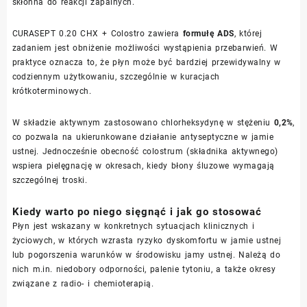
skłonna do reakcji zapalnych.
CURASEPT 0.20 CHX + Colostro zawiera
formułę ADS
, której
zadaniem jest obniżenie możliwości wystąpienia przebarwień. W
praktyce oznacza to, że płyn może być bardziej przewidywalny w
codziennym użytkowaniu, szczególnie w kuracjach
krótkoterminowych.
W składzie aktywnym zastosowano chlorheksydynę w stężeniu
0,2%
,
co pozwala na ukierunkowane działanie antyseptyczne w jamie
ustnej. Jednocześnie obecność colostrum (składnika aktywnego)
wspiera pielęgnację w okresach, kiedy błony śluzowe wymagają
szczególnej troski.
Kiedy warto po niego sięgnąć i jak go stosować
Płyn jest wskazany w konkretnych sytuacjach klinicznych i
życiowych, w których wzrasta ryzyko dyskomfortu w jamie ustnej
lub pogorszenia warunków w środowisku jamy ustnej. Należą do
nich m.in. niedobory odporności, palenie tytoniu, a także okresy
związane z radio- i chemioterapią.