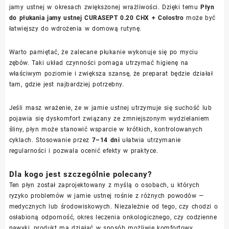
jamy ustnej w okresach zwiększonej wrażliwości. Dzięki temu
Płyn
do płukania jamy ustnej CURASEPT 0.20 CHX + Colostro
może być
łatwiejszy do wdrożenia w domową rutynę.
Warto pamiętać, że zalecane płukanie wykonuje się po myciu
zębów. Taki układ czynności pomaga utrzymać higienę na
właściwym poziomie i zwiększa szansę, że preparat będzie działał
tam, gdzie jest najbardziej potrzebny.
Jeśli masz wrażenie, że w jamie ustnej utrzymuje się suchość lub
pojawia się dyskomfort związany ze zmniejszonym wydzielaniem
śliny, płyn może stanowić wsparcie w krótkich, kontrolowanych
cyklach. Stosowanie przez
7–14 dni
ułatwia utrzymanie
regularności i pozwala ocenić efekty w praktyce.
Dla kogo jest szczególnie polecany?
Ten płyn został zaprojektowany z myślą o osobach, u których
ryzyko problemów w jamie ustnej rośnie z różnych powodów —
medycznych lub środowiskowych. Niezależnie od tego, czy chodzi o
osłabioną odporność, okres leczenia onkologicznego, czy codzienne
nawyki, produkt ma działać w sposób możliwie komfortowy.