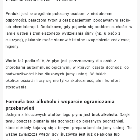
Produkt jest szczególnie polecany osobom z niedoborem
odporności, palaczom tytoniu oraz pacjentom poddawanym radio-
lub chemioterapii. Dodatkowo, gdy pojawia się problem suchości w
jamie ustnej i zmniejszonego wydzielania śliny (np. u osób z
cukrzycą), płukanie może stanowić istotne uzupełnienie codziennej
higieny.
Warto też podkreślić, że płyn jest przeznaczony dla osób z
chorobami autoimmunologicznymi, w których często dochodzi do
nadwrażliwości błon śluzowych jamy ustnej. W takich
okolicznościach liczy się nie tylko skuteczność, ale i komfort
stosowania.
Formuła bez alkoholu i wsparcie ograniczania
przebarwień
Jednym z kluczowych atutów tego płynu jest
brak alkoholu
. Dzięki
temu podczas płukania nie dochodzi do bolesnych podrażnień,
które niekiedy kojarzą się z innymi preparatami do jamy ustnej. To
ważne zwłaszcza wtedy, gdy śluzówka jest już osłabiona lub