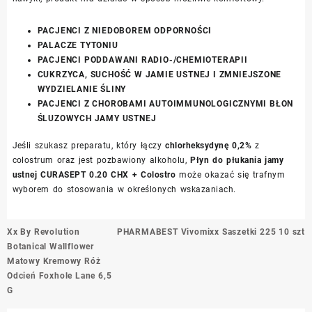
PACJENCI Z NIEDOBOREM ODPORNOŚCI
PALACZE TYTONIU
PACJENCI PODDAWANI RADIO-/CHEMIOTERAPII
CUKRZYCA, SUCHOŚĆ W JAMIE USTNEJ I ZMNIEJSZONE
WYDZIELANIE ŚLINY
PACJENCI Z CHOROBAMI AUTOIMMUNOLOGICZNYMI BŁON
ŚLUZOWYCH JAMY USTNEJ
Jeśli szukasz preparatu, który łączy
chlorheksydynę 0,2%
z
colostrum oraz jest pozbawiony alkoholu,
Płyn do płukania jamy
ustnej CURASEPT 0.20 CHX + Colostro
może okazać się trafnym
wyborem do stosowania w określonych wskazaniach.
Nawigacja
Xx By Revolution
PHARMABEST Vivomixx Saszetki 225 10 szt
wpisu
Botanical Wallflower
Matowy Kremowy Róż
Odcień Foxhole Lane 6,5
G