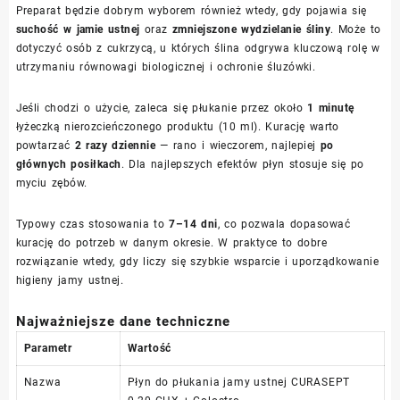
Preparat będzie dobrym wyborem również wtedy, gdy pojawia się
suchość w jamie ustnej
oraz
zmniejszone wydzielanie śliny
. Może to
dotyczyć osób z cukrzycą, u których ślina odgrywa kluczową rolę w
utrzymaniu równowagi biologicznej i ochronie śluzówki.
Jeśli chodzi o użycie, zaleca się płukanie przez około
1 minutę
łyżeczką nierozcieńczonego produktu (10 ml). Kurację warto
powtarzać
2 razy dziennie
— rano i wieczorem, najlepiej
po
głównych posiłkach
. Dla najlepszych efektów płyn stosuje się po
myciu zębów.
Typowy czas stosowania to
7–14 dni
, co pozwala dopasować
kurację do potrzeb w danym okresie. W praktyce to dobre
rozwiązanie wtedy, gdy liczy się szybkie wsparcie i uporządkowanie
higieny jamy ustnej.
Najważniejsze dane techniczne
Parametr
Wartość
Nazwa
Płyn do płukania jamy ustnej CURASEPT