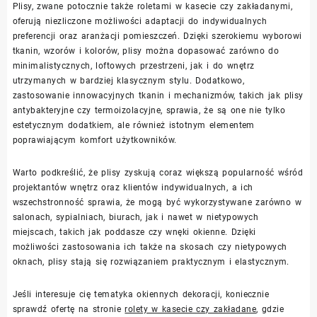
Plisy, zwane potocznie także roletami w kasecie czy zakładanymi,
oferują niezliczone możliwości adaptacji do indywidualnych
preferencji oraz aranżacji pomieszczeń. Dzięki szerokiemu wyborowi
tkanin, wzorów i kolorów, plisy można dopasować zarówno do
minimalistycznych, loftowych przestrzeni, jak i do wnętrz
utrzymanych w bardziej klasycznym stylu. Dodatkowo,
zastosowanie innowacyjnych tkanin i mechanizmów, takich jak plisy
antybakteryjne czy termoizolacyjne, sprawia, że są one nie tylko
estetycznym dodatkiem, ale również istotnym elementem
poprawiającym komfort użytkowników.
Warto podkreślić, że plisy zyskują coraz większą popularność wśród
projektantów wnętrz oraz klientów indywidualnych, a ich
wszechstronność sprawia, że mogą być wykorzystywane zarówno w
salonach, sypialniach, biurach, jak i nawet w nietypowych
miejscach, takich jak poddasze czy wnęki okienne. Dzięki
możliwości zastosowania ich także na skosach czy nietypowych
oknach, plisy stają się rozwiązaniem praktycznym i elastycznym.
Jeśli interesuje cię tematyka okiennych dekoracji, koniecznie
sprawdź ofertę na stronie
rolety w kasecie czy zakładane
, gdzie