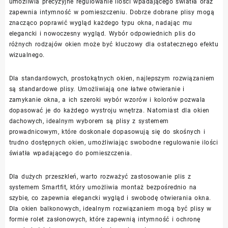
umożliwia precyzyjne regulowanie ilości wpadającego światła oraz
zapewnia intymność w pomieszczeniu. Dobrze dobrane plisy mogą
znacząco poprawić wygląd każdego typu okna, nadając mu
elegancki i nowoczesny wygląd. Wybór odpowiednich plis do
różnych rodzajów okien może być kluczowy dla ostatecznego efektu
wizualnego.
Dla standardowych, prostokątnych okien, najlepszym rozwiązaniem
są standardowe plisy. Umożliwiają one łatwe otwieranie i
zamykanie okna, a ich szeroki wybór wzorów i kolorów pozwala
dopasować je do każdego wystroju wnętrza. Natomiast dla okien
dachowych, idealnym wyborem są plisy z systemem
prowadnicowym, które doskonale dopasowują się do skośnych i
trudno dostępnych okien, umożliwiając swobodne regulowanie ilości
światła wpadającego do pomieszczenia.
Dla dużych przeszkleń, warto rozważyć zastosowanie plis z
systemem Smartfit, który umożliwia montaż bezpośrednio na
szybie, co zapewnia elegancki wygląd i swobodę otwierania okna.
Dla okien balkonowych, idealnym rozwiązaniem mogą być plisy w
formie rolet zasłonowych, które zapewnią intymność i ochronę