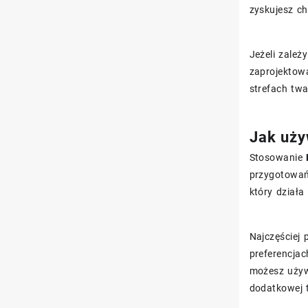
zyskujesz ch
Jeżeli zależ
zaprojektowa
strefach twa
Jak uży
Stosowanie
przygotowań
który działa
Najczęściej
preferencjac
możesz używ
dodatkowej t