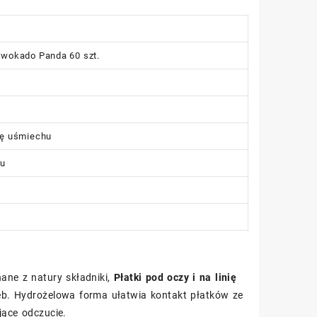
 Awokado Panda 60 szt.
nię uśmiechu
su
nane z natury składniki,
Płatki pod oczy i na linię
zeb. Hydrożelowa forma ułatwia kontakt płatków ze
jące odczucie.