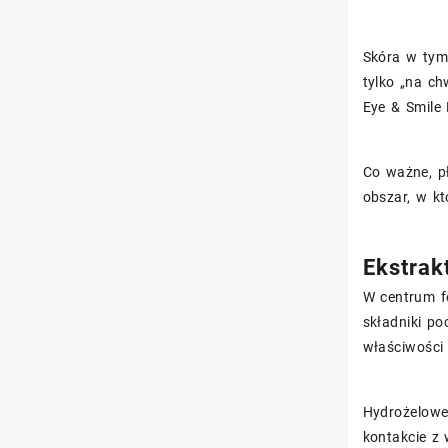
Skóra w tym 
tylko „na ch
Eye & Smile
Co ważne, pł
obszar, w kt
Ekstrak
W centrum f
składniki po
właściwości
Hydrożelowe
kontakcie z 