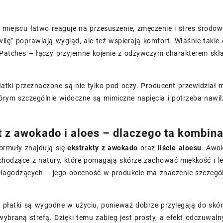
miejscu łatwo reaguje na przesuszenie, zmęczenie i stres środowi
wilę” poprawiają wygląd, ale też wspierają komfort. Właśnie taki
 Patches – łączy przyjemne kojenie z odżywczym charakterem skł
atki przeznaczone są nie tylko pod oczy. Producent przewidział 
órym szczególnie widoczne są mimiczne napięcia i potrzeba nawil
t z awokado i aloes – dlaczego ta kombina
ormuły znajdują się
ekstrakty z awokado
oraz
liście aloesu
. Awok
chodzące z natury, które pomagają skórze zachować miękkość i lep
 łagodzących – jego obecność w produkcie ma znaczenie szczegól
 płatki są wygodne w użyciu, ponieważ dobrze przylegają do skó
wybraną strefą. Dzięki temu zabieg jest prosty, a efekt odczuwal