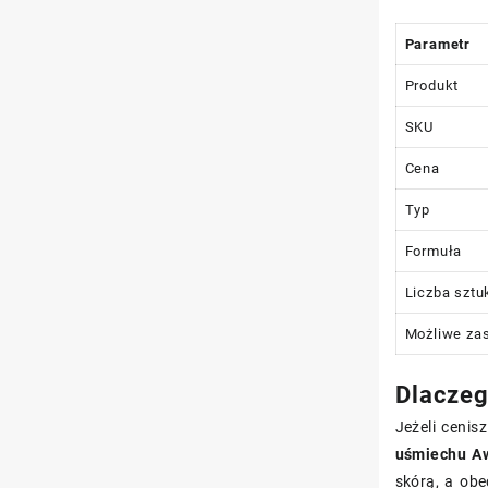
Parametr
Produkt
SKU
Cena
Typ
Formuła
Liczba szt
Możliwe za
Dlaczeg
Jeżeli cenis
uśmiechu Aw
skórą, a ob