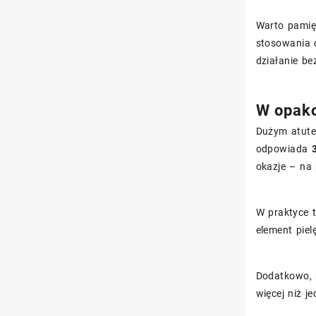
Warto pamięt
stosowania 
działanie be
W opako
Dużym atute
odpowiada
okazje – na
W praktyce 
element piel
Dodatkowo, 
więcej niż je