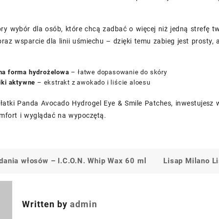
ry wybór dla osób, które chcą zadbać o więcej niż jedną strefę t
oraz wsparcie dla linii uśmiechu – dzięki temu zabieg jest prosty,
a forma hydrożelowa
– łatwe dopasowanie do skóry
iki aktywne
– ekstrakt z awokado i liście aloesu
łatki Panda Avocado Hydrogel Eye & Smile Patches, inwestujesz w
mfort i wyglądać na wypoczętą.
dania włosów – I.C.O.N. Whip Wax 60 ml
Lisap Milano L
a
Written by
admin