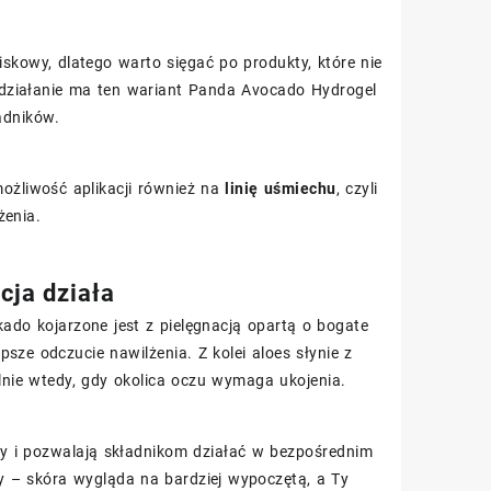
skowy, dlatego warto sięgać po produkty, które nie
e działanie ma ten wariant Panda Avocado Hydrogel
adników.
możliwość aplikacji również na
linię uśmiechu
, czyli
żenia.
cja działa
ado kojarzone jest z pielęgnacją opartą o bogate
sze odczucie nawilżenia. Z kolei aloes słynie z
nie wtedy, gdy okolica oczu wymaga ukojenia.
ry i pozwalają składnikom działać w bezpośrednim
ny – skóra wygląda na bardziej wypoczętą, a Ty