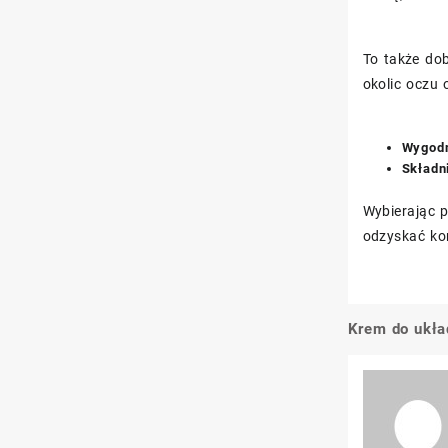
To także dob
okolic oczu 
Wygodn
Składn
Wybierając p
odzyskać ko
Krem do ukła
Nawigacj
wpisu