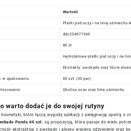
Wartość
Płatki pod oczy i na linię uśmiechu
ddc254977369
89 zł
Hydrożelowe płatki pod oczy i na li
Ekstrakty: awokado oraz liście aloe
uk w opakowaniu
60 szt. (30 par)
stosowanie
Okolica oczu oraz linia uśmiechu
o warto dodać je do swojej rutyny
z kosmetyki, które łączą wygodę aplikacji z pielęgnacją opartą o z
okado Panda 60 szt.
są propozycją, która pasuje do wielu potr
ecność ekstraktów z awokado i aloesu wspiera odżywienie oraz ko