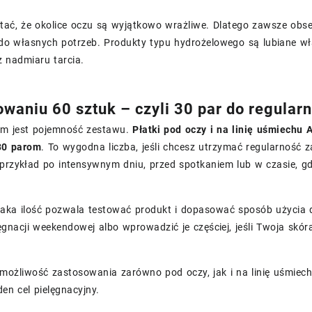
ać, że okolice oczu są wyjątkowo wrażliwe. Dlatego zawsze obser
do własnych potrzeb. Produkty typu hydrożelowego są lubiane wła
z nadmiaru tarcia.
waniu 60 sztuk – czyli 30 par do regularn
m jest pojemność zestawu.
Płatki pod oczy i na linię uśmiechu
30 parom
. To wygodna liczba, jeśli chcesz utrzymać regularność 
 przykład po intensywnym dniu, przed spotkaniem lub w czasie, 
taka ilość pozwala testować produkt i dopasować sposób użycia d
ęgnacji weekendowej albo wprowadzić je częściej, jeśli Twoja skó
możliwość zastosowania zarówno pod oczy, jak i na linię uśmiech
den cel pielęgnacyjny.