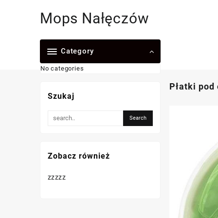
Skip
Mops Nałęczów
to
content
Category
No categories
Płatki pod
Szukaj
Zobacz również
zzzzz