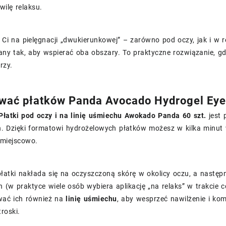
wilę relaksu.
y Ci na pielęgnacji „dwukierunkowej” – zarówno pod oczy, jak i w r
ny tak, aby wspierać oba obszary. To praktyczne rozwiązanie, gdy
rzy.
wać płatków Panda Avocado Hydrogel Eye
Płatki pod oczy i na linię uśmiechu Awokado Panda 60 szt.
jest 
. Dzięki formatowi hydrożelowych płatków możesz w kilka minut w
 miejscowo.
 płatki nakłada się na oczyszczoną skórę w okolicy oczu, a nast
h (w praktyce wiele osób wybiera aplikację „na relaks” w trakcie 
ać ich również na
linię uśmiechu
, aby wesprzeć nawilżenie i ko
roski.