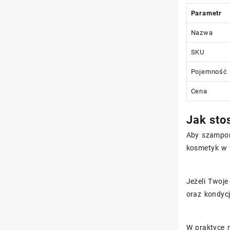
Parametr
Nazwa
SKU
Pojemność
Cena
Jak sto
Aby szampon 
kosmetyk w 
Jeżeli Twoj
oraz kondyc
W praktyce n