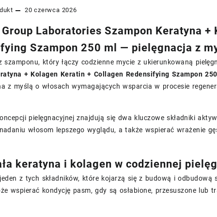
dukt
20 czerwca 2026
Group Laboratories Szampon Keratyna + K
fying Szampon 250 ml — pielęgnacja z my
sz szamponu, który łączy codzienne mycie z ukierunkowaną pielę
atyna + Kolagen Keratin + Collagen Redensifying Szampon 250
a z myślą o włosach wymagających wsparcia w procesie regenera
oncepcji pielęgnacyjnej znajdują się dwa kluczowe składniki akty
adaniu włosom lepszego wyglądu, a także wspierać wrażenie gęsto
ała keratyna i kolagen w codziennej pielę
jeden z tych składników, które kojarzą się z budową i odbudową 
e wspierać kondycję pasm, gdy są osłabione, przesuszone lub tr