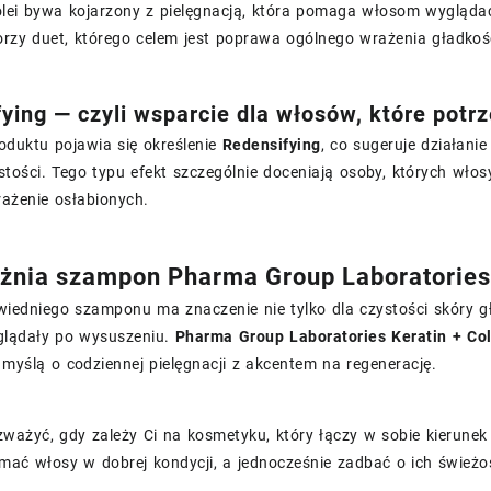
olei bywa kojarzony z pielęgnacją, która pomaga włosom wygląda
rzy duet, którego celem jest poprawa ogólnego wrażenia gładkości
ying — czyli wsparcie dla włosów, które potr
oduktu pojawia się określenie
Redensifying
, co sugeruje działan
stości. Tego typu efekt szczególnie doceniają osoby, których włosy
rażenie osłabionych.
żnia szampon Pharma Group Laboratories 
edniego szamponu ma znaczenie nie tylko dla czystości skóry głow
glądały po wysuszeniu.
Pharma Group Laboratories Keratin + Co
myślą o codziennej pielęgnacji z akcentem na regenerację.
ważyć, gdy zależy Ci na kosmetyku, który łączy w sobie kierunek 
ymać włosy w dobrej kondycji, a jednocześnie zadbać o ich śwież