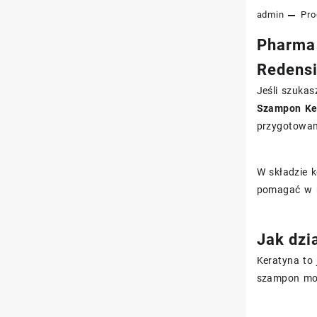
admin
Pro
Pharma 
Redensi
Jeśli szuka
Szampon Ker
przygotowan
W składzie k
pomagać w n
Jak dzi
Keratyna to 
szampon moż