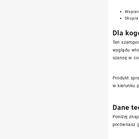
Wspier
Skupia
Dla kog
Ten szampon
wyglądu wło
szansę w cod
Produkt spra
w kierunku p
Dane te
Poniżej znaj
porównasz g