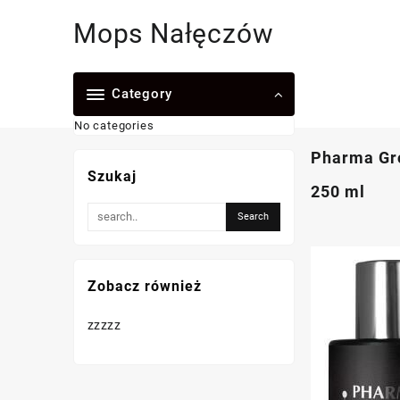
Skip
Mops Nałęczów
to
content
Category
No categories
Pharma Gro
Szukaj
250 ml
Zobacz również
zzzzz