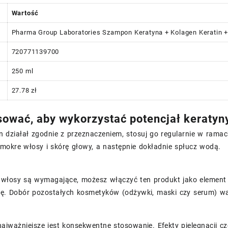
Wartość
Pharma Group Laboratories Szampon Keratyna + Kolagen Keratin 
720771139700
250 ml
27.78 zł
sować, aby wykorzystać potencjał keratyn
działał zgodnie z przeznaczeniem, stosuj go regularnie w ramac
mokre włosy i skórę głowy, a następnie dokładnie spłucz wodą.
e włosy są wymagające, możesz włączyć ten produkt jako element 
ję. Dobór pozostałych kosmetyków (odżywki, maski czy serum) w
ajważniejsze jest konsekwentne stosowanie. Efekty pielęgnacji c