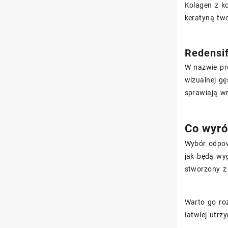
Kolagen z k
keratyną two
Redensif
W nazwie pr
wizualnej gę
sprawiają w
Co wyró
Wybór odpowi
jak będą wy
stworzony z 
Warto go roz
łatwiej utrz