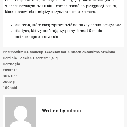
skoncentrowanym działaniu i chcesz dodać do pielęgnacji serum,
które stanowi etap między oczyszczaniem a kremem.
dla osób, które chcą wprowadzić do rutyny serum peptydowe
dla tych, którzy preferują wygodny format 5 ml do
codziennego stosowania
Nawigacja
Pharmovit
MUA Makeup Academy Satin Sheen aksamitna szminka
wpisu
Garcinia
odcień Heartfelt 1,5 g
Cambogia
Ekstrakt
30% Hca
200Mg
180 tabl
Written by
admin