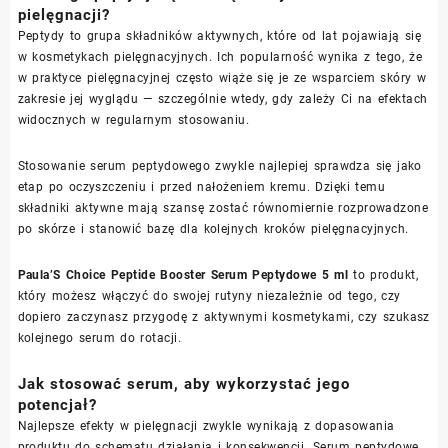
pielęgnacji?
Peptydy to grupa składników aktywnych, które od lat pojawiają się
w kosmetykach pielęgnacyjnych. Ich popularność wynika z tego, że
w praktyce pielęgnacyjnej często wiąże się je ze wsparciem skóry w
zakresie jej wyglądu — szczególnie wtedy, gdy zależy Ci na efektach
widocznych w regularnym stosowaniu.
Stosowanie serum peptydowego zwykle najlepiej sprawdza się jako
etap po oczyszczeniu i przed nałożeniem kremu. Dzięki temu
składniki aktywne mają szansę zostać równomiernie rozprowadzone
po skórze i stanowić bazę dla kolejnych kroków pielęgnacyjnych.
Paula’S Choice Peptide Booster Serum Peptydowe 5 ml
to produkt,
który możesz włączyć do swojej rutyny niezależnie od tego, czy
dopiero zaczynasz przygodę z aktywnymi kosmetykami, czy szukasz
kolejnego serum do rotacji.
Jak stosować serum, aby wykorzystać jego
potencjał?
Najlepsze efekty w pielęgnacji zwykle wynikają z dopasowania
produktu do schematu działania i konsekwencji. Serum peptydowe