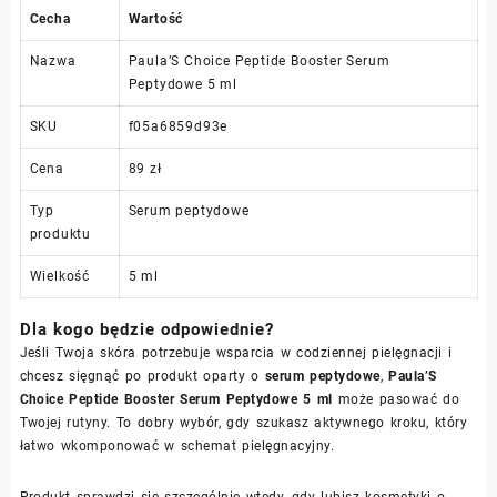
Cecha
Wartość
Nazwa
Paula’S Choice Peptide Booster Serum
Peptydowe 5 ml
SKU
f05a6859d93e
Cena
89 zł
Typ
Serum peptydowe
produktu
Wielkość
5 ml
Dla kogo będzie odpowiednie?
Jeśli Twoja skóra potrzebuje wsparcia w codziennej pielęgnacji i
chcesz sięgnąć po produkt oparty o
serum peptydowe
,
Paula’S
Choice Peptide Booster Serum Peptydowe 5 ml
może pasować do
Twojej rutyny. To dobry wybór, gdy szukasz aktywnego kroku, który
łatwo wkomponować w schemat pielęgnacyjny.
Produkt sprawdzi się szczególnie wtedy, gdy lubisz kosmetyki o