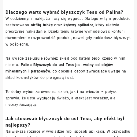
Dlaczego warto wybrać błyszczyk Tess od Palina?
W codziennym makijażu liczy się wygoda. Dlatego w tym produkcie
zastosowano
obfitą tubkę
oraz
kątowy aplikator
, który ułatwia
precyzyjne nakładanie. Dzięki temu łatwiej wymodelować kontur i
równomiernie rozprowadzić produkt, nawet gdy nakładasz błyszczyk
w pośpiechu.
Na uwagę zasługuje również skład pod kątem tego, czego w nim
nie ma.
Palina Błyszczyk do ust Tess
jest
wolny od olejów
mineralnych i parabenów
, co docenią osoby zwracające uwagę na
skład kosmetyków do pielęgnacji ust.
To dobry wybór zarówno na dzień, jak i na wieczór – połysk
sprawia, że usta wyglądają świeżo, a efekt jest wyraźny, ale
nieprzytłaczający.
Jak stosować błyszczyk do ust Tess, aby efekt był
najlepszy?
Największą różnicę w wyglądzie robi sposób aplikacji. W przypadku