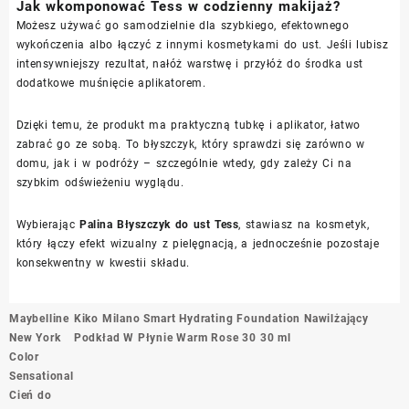
Jak wkomponować Tess w codzienny makijaż?
Możesz używać go samodzielnie dla szybkiego, efektownego
wykończenia albo łączyć z innymi kosmetykami do ust. Jeśli lubisz
intensywniejszy rezultat, nałóż warstwę i przyłóż do środka ust
dodatkowe muśnięcie aplikatorem.
Dzięki temu, że produkt ma praktyczną tubkę i aplikator, łatwo
zabrać go ze sobą. To błyszczyk, który sprawdzi się zarówno w
domu, jak i w podróży – szczególnie wtedy, gdy zależy Ci na
szybkim odświeżeniu wyglądu.
Wybierając
Palina Błyszczyk do ust Tess
, stawiasz na kosmetyk,
który łączy efekt wizualny z pielęgnacją, a jednocześnie pozostaje
konsekwentny w kwestii składu.
Nawigacja
Maybelline
Kiko Milano Smart Hydrating Foundation Nawilżający
wpisu
New York
Podkład W Płynie Warm Rose 30 30 ml
Color
Sensational
Cień do