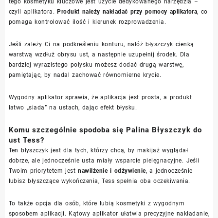
tego kosmetyku kluczowe jest użycie dedykowanego narzędzia –
czyli aplikatora.
Produkt należy nakładać przy pomocy aplikatora
, co
pomaga kontrolować ilość i kierunek rozprowadzenia.
Jeśli zależy Ci na podkreśleniu konturu, nałóż błyszczyk cienką
warstwą wzdłuż obrysu ust, a następnie uzupełnij środek. Dla
bardziej wyrazistego połysku możesz dodać drugą warstwę,
pamiętając, by nadal zachować równomierne krycie.
Wygodny aplikator sprawia, że aplikacja jest prosta, a produkt
łatwo „siada” na ustach, dając efekt błysku.
Komu szczególnie spodoba się Palina Błyszczyk do
ust Tess?
Ten błyszczyk jest dla tych, którzy chcą, by makijaż wyglądał
dobrze, ale jednocześnie usta miały wsparcie pielęgnacyjne. Jeśli
Twoim priorytetem jest
nawilżenie i odżywienie
, a jednocześnie
lubisz błyszczące wykończenia, Tess spełnia oba oczekiwania.
To także opcja dla osób, które lubią kosmetyki z wygodnym
sposobem aplikacji. Kątowy aplikator ułatwia precyzyjne nakładanie,