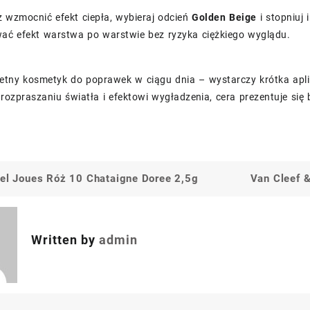
z wzmocnić efekt ciepła, wybieraj odcień
Golden Beige
i stopniuj
ać efekt warstwa po warstwie bez ryzyka ciężkiego wyglądu.
etny kosmetyk do poprawek w ciągu dnia – wystarczy krótka aplik
ozpraszaniu światła i efektowi wygładzenia, cera prezentuje się 
tel Joues Róż 10 Chataigne Doree 2,5g
Van Cleef &
a
Written by
admin