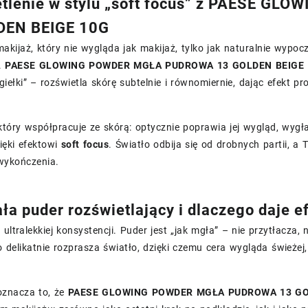
etlenie w stylu „soft focus” z PAESE 
DEN BEIGE 10G
 makijaż, który nie wygląda jak makijaż, tylko jak naturalnie wypoc
ę.
PAESE GLOWING POWDER MGŁA PUDROWA 13 GOLDEN BEIGE
giełki” – rozświetla skórę subtelnie i równomiernie, dając efekt p
który współpracuje ze skórą: optycznie poprawia jej wygląd, wyg
ięki efektowi
soft focus
. Światło odbija się od drobnych partii, a
wykończenia.
ała puder rozświetlający i dlaczego daje e
 ultralekkiej konsystencji. Puder jest „jak mgła” – nie przytłacza,
 delikatnie rozprasza światło, dzięki czemu cera wygląda świeżej, b
oznacza to, że
PAESE GLOWING POWDER MGŁA PUDROWA 13 GO