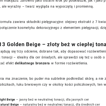
 makijażu: zarówno jako ostatni krok po podkładzie, jak i jako 
y, ale wyraźny – twarz wygląda na wypoczętą i promienną.
rmuła zawiera składniki pielęgnacyjne: olejowy ekstrakt z 7 kwi
połączenie kosmetyku dekoracyjnego z elementem pielęgnacji, dzięk
13 Golden Beige – złoty beż w ciepłej tona
najdują się trzy odcienie, dobrane tak, aby dopasować rozświetlen
j tonacji – idealny dla cer śniadych, ale sprawdzi się też u osób o
kać efekt
delikatnego bronzera
w formie rozświetlenia.
ia ma znaczenie, bo puder ma subtelnie podkreślać skórę, a nie zmi
oliczkach, łuku brwiowym czy w okolicy kości policzkowych, ten
ight Beige
– jasny beż w neutralnej tonacji, dla jasnych cer
atural Beige
– naturalny beż w neutralnej tonacji, dla średnich cer