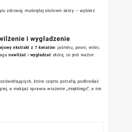
stylu zdrowej, muśniętej słońcem skóry – wybierz
ilżenie i wygładzenie
lejowy ekstrakt z 7 kwiatów
: jaśminu, peoni, wiśni,
omaga
nawilżać
i
wygładzać
skórę, co jest ważne
zświetlających, które często potrafią podkreślać
piej, a makijaż sprawia wrażenie „miękkiego”, a nie