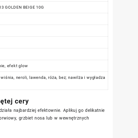
3 GOLDEN BEIGE 10G
nie, efekt glow
wiśnia, neroli, lawenda, róża, bez; nawilża i wygładza
ętej cery
iała najbardziej efektownie. Aplikuj go delikatnie
k brwiowy, grzbiet nosa lub w wewnętrznych