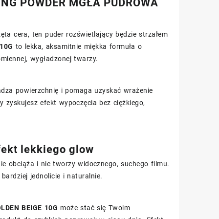
GLOWING POWDER MGŁA PUDROWA
zęta cera, ten puder rozświetlający będzie strzałem
 10G
to lekka, aksamitnie miękka formuła o
romiennej, wygładzonej twarzy.
ładza powierzchnię i pomaga uzyskać wrażenie
 Ty zyskujesz efekt wypoczęcia bez ciężkiego,
fekt lekkiego glow
 nie obciąża i nie tworzy widocznego, suchego filmu.
ardziej jednolicie i naturalnie.
LDEN BEIGE 10G
może stać się Twoim