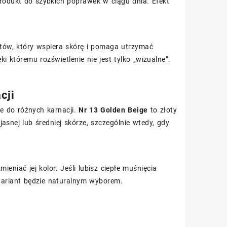
produkt do szybkich poprawek w ciągu dnia. Efekt
atów, który wspiera skórę i pomaga utrzymać
i któremu rozświetlenie nie jest tylko „wizualne”.
cji
ie do różnych karnacji.
Nr 13 Golden Beige
to złoty
 jasnej lub średniej skórze, szczególnie wtedy, gdy
eniać jej kolor. Jeśli lubisz ciepłe muśnięcia
 wariant będzie naturalnym wyborem.