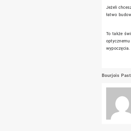
Jeżeli chces
łatwo budow
To także świ
optycznemu r
wypoczęcia.
Bourjois Pas
Nawigacj
wpisu