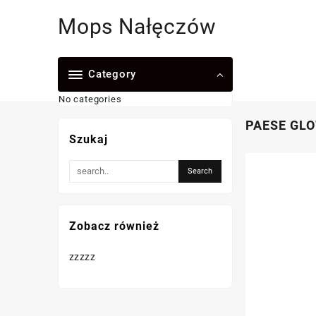
Skip
Mops Nałęczów
to
content
Category
No categories
PAESE GL
Szukaj
Zobacz również
zzzzz