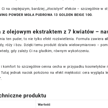
ży Ci na cieplejszym, bardziej „złocistym” efekcie – szczególnie w 
WING POWDER MGŁA PUDROWA 13 GOLDEN BEIGE 10G
.
 z olejowym ekstraktem z 7 kwiatów – naw
nia ten puder, to nie tylko efekt rozświetlenia. Formuła zawiera
o
ndy, róży i bzu. Dzięki temu produkt działa wielowymiarowo – p
 wtedy, gdy zależy Ci na gładkim, równym wykończeniu.
i komfort to szczególnie cenna cecha w przypadku kosmetyków ro
 Tutaj jednak nacisk położono na efekt miękkości: cera wygląda le
”.
chniczne produktu
Wartość