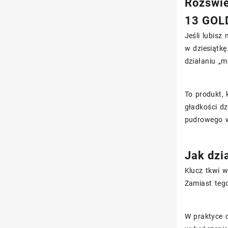
Rozświ
13 GOL
Jeśli lubisz
w dziesiątk
działaniu „m
To produkt, 
gładkości dz
pudrowego 
Jak dzi
Klucz tkwi w
Zamiast tego
W praktyce 