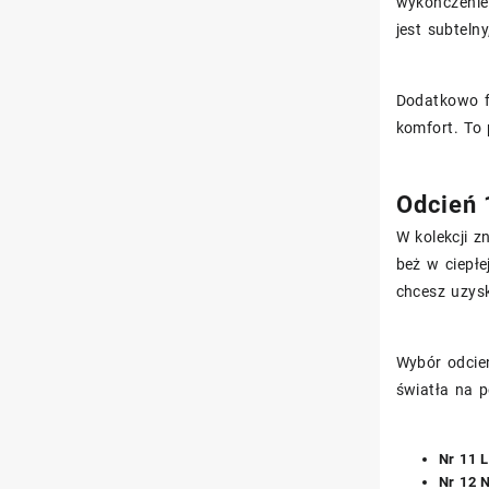
wykończeniem
jest subteln
Dodatkowo fo
komfort. To 
Odcień 
W kolekcji z
beż w ciepłe
chcesz uzys
Wybór odcien
światła na p
Nr 11 L
Nr 12 N