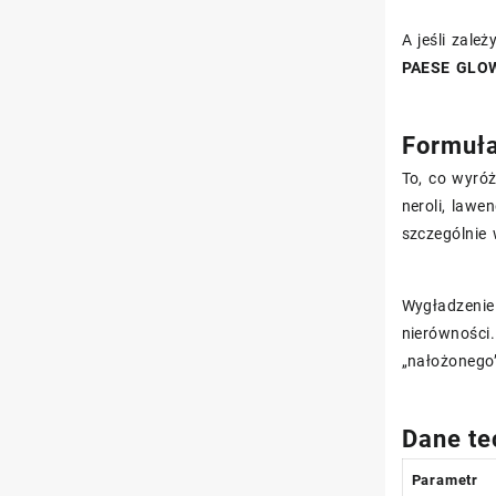
A jeśli zale
PAESE GLO
Formuła
To, co wyróż
neroli, lawe
szczególnie
Wygładzenie 
nierówności.
„nałożonego
Dane te
Parametr