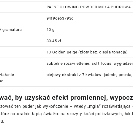
PAESE GLOWING POWDER MGŁA PUDROWA 1
94f9ce63793d
/ gramatura
10 g
30.45 zł
13 Golden Beige (złoty beż, ciepła tonacja)
subtelne rozświetlenie, soft focus, wygładze
ziałanie
olejowy ekstrakt z 7 kwiatów: jaśmin, peonia, 
ne
wać, by uzyskać efekt promiennej, wypocz
aktować ten puder jak wykończenie – wtedy „mgła” rozświetlająca dz
które naturalnie łapią światło: na szczyty kości policzkowych, łu
zu.