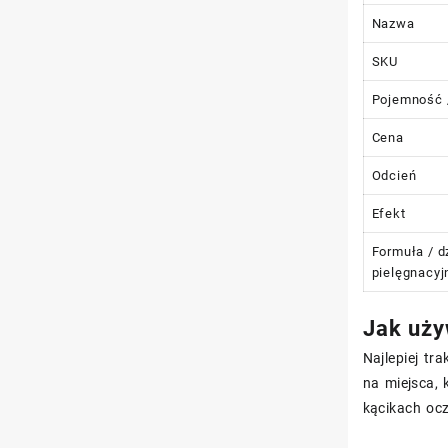
Nazwa
SKU
Pojemność 
Cena
Odcień
Efekt
Formuła / d
pielęgnacyj
Jak uży
Najlepiej tr
na miejsca, 
kącikach oc