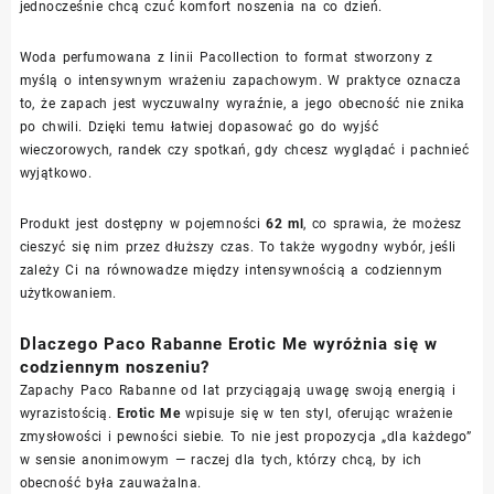
jednocześnie chcą czuć komfort noszenia na co dzień.
Woda perfumowana z linii Pacollection to format stworzony z
myślą o intensywnym wrażeniu zapachowym. W praktyce oznacza
to, że zapach jest wyczuwalny wyraźnie, a jego obecność nie znika
po chwili. Dzięki temu łatwiej dopasować go do wyjść
wieczorowych, randek czy spotkań, gdy chcesz wyglądać i pachnieć
wyjątkowo.
Produkt jest dostępny w pojemności
62 ml
, co sprawia, że możesz
cieszyć się nim przez dłuższy czas. To także wygodny wybór, jeśli
zależy Ci na równowadze między intensywnością a codziennym
użytkowaniem.
Dlaczego Paco Rabanne Erotic Me wyróżnia się w
codziennym noszeniu?
Zapachy Paco Rabanne od lat przyciągają uwagę swoją energią i
wyrazistością.
Erotic Me
wpisuje się w ten styl, oferując wrażenie
zmysłowości i pewności siebie. To nie jest propozycja „dla każdego”
w sensie anonimowym — raczej dla tych, którzy chcą, by ich
obecność była zauważalna.