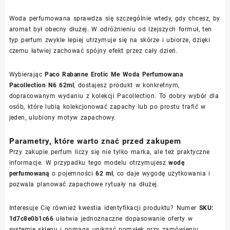
Woda perfumowana sprawdza się szczególnie wtedy, gdy chcesz, by
aromat był obecny dłużej. W odróżnieniu od lżejszych formuł, ten
typ perfum zwykle lepiej utrzymuje się na skórze i ubiorze, dzięki
czemu łatwiej zachować spójny efekt przez cały dzień.
Wybierając
Paco Rabanne Erotic Me Woda Perfumowana
Pacollection N6 62ml
, dostajesz produkt w konkretnym,
dopracowanym wydaniu z kolekcji Pacollection. To dobry wybór dla
osób, które lubią kolekcjonować zapachy lub po prostu trafić w
jeden, ulubiony motyw zapachowy.
Parametry, które warto znać przed zakupem
Przy zakupie perfum liczy się nie tylko marka, ale też praktyczne
informacje. W przypadku tego modelu otrzymujesz
wodę
perfumowaną
o pojemności
62 ml
, co daje wygodę użytkowania i
pozwala planować zapachowe rytuały na dłużej.
Interesuje Cię również kwestia identyfikacji produktu? Numer
SKU:
1d7c8e0b1c66
ułatwia jednoznaczne dopasowanie oferty w
systemie sklepu i pomaga uniknąć pomyłek przy zamówieniu.