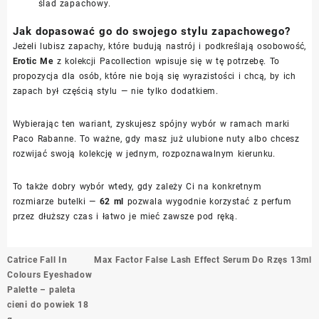
ślad zapachowy.
Jak dopasować go do swojego stylu zapachowego?
Jeżeli lubisz zapachy, które budują nastrój i podkreślają osobowość,
Erotic Me
z kolekcji Pacollection wpisuje się w tę potrzebę. To
propozycja dla osób, które nie boją się wyrazistości i chcą, by ich
zapach był częścią stylu — nie tylko dodatkiem.
Wybierając ten wariant, zyskujesz spójny wybór w ramach marki
Paco Rabanne. To ważne, gdy masz już ulubione nuty albo chcesz
rozwijać swoją kolekcję w jednym, rozpoznawalnym kierunku.
To także dobry wybór wtedy, gdy zależy Ci na konkretnym
rozmiarze butelki —
62 ml
pozwala wygodnie korzystać z perfum
przez dłuższy czas i łatwo je mieć zawsze pod ręką.
Nawigacja
Catrice Fall In
Max Factor False Lash Effect Serum Do Rzęs 13ml
wpisu
Colours Eyeshadow
Palette – paleta
cieni do powiek 18