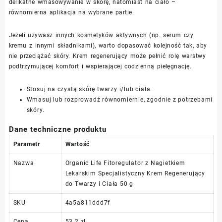
delikatne wmasowywanie w skórę, natomiast na ciało –
równomierna aplikacja na wybrane partie.
Jeżeli używasz innych kosmetyków aktywnych (np. serum czy
kremu z innymi składnikami), warto dopasować kolejność tak, aby
nie przeciążać skóry. Krem regenerujący może pełnić rolę warstwy
podtrzymującej komfort i wspierającej codzienną pielęgnację.
Stosuj na czystą skórę twarzy i/lub ciała.
Wmasuj lub rozprowadź równomiernie, zgodnie z potrzebami
skóry.
Dane techniczne produktu
Parametr
Wartość
Nazwa
Organic Life Fitoregulator z Nagietkiem
Lekarskim Specjalistyczny Krem Regenerujący
do Twarzy i Ciała 50 g
SKU
4a5a811ddd7f
Cena
53.2 zł