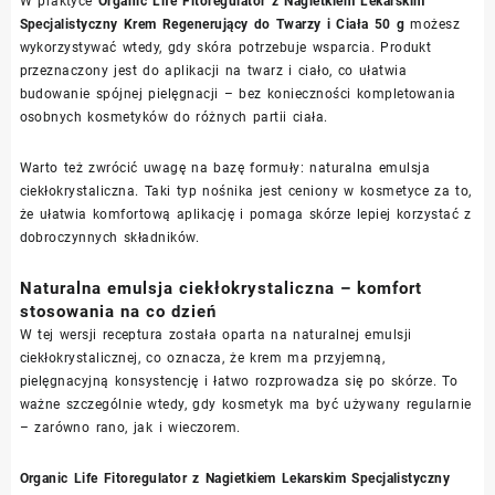
W praktyce
Organic Life Fitoregulator z Nagietkiem Lekarskim
Specjalistyczny Krem Regenerujący do Twarzy i Ciała 50 g
możesz
wykorzystywać wtedy, gdy skóra potrzebuje wsparcia. Produkt
przeznaczony jest do aplikacji na twarz i ciało, co ułatwia
budowanie spójnej pielęgnacji – bez konieczności kompletowania
osobnych kosmetyków do różnych partii ciała.
Warto też zwrócić uwagę na bazę formuły: naturalna emulsja
ciekłokrystaliczna. Taki typ nośnika jest ceniony w kosmetyce za to,
że ułatwia komfortową aplikację i pomaga skórze lepiej korzystać z
dobroczynnych składników.
Naturalna emulsja ciekłokrystaliczna – komfort
stosowania na co dzień
W tej wersji receptura została oparta na naturalnej emulsji
ciekłokrystalicznej, co oznacza, że krem ma przyjemną,
pielęgnacyjną konsystencję i łatwo rozprowadza się po skórze. To
ważne szczególnie wtedy, gdy kosmetyk ma być używany regularnie
– zarówno rano, jak i wieczorem.
Organic Life Fitoregulator z Nagietkiem Lekarskim Specjalistyczny