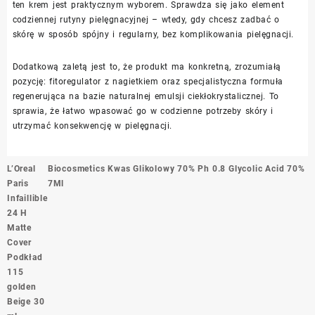
ten krem jest praktycznym wyborem. Sprawdza się jako element
codziennej rutyny pielęgnacyjnej – wtedy, gdy chcesz zadbać o
skórę w sposób spójny i regularny, bez komplikowania pielęgnacji.
Dodatkową zaletą jest to, że produkt ma konkretną, zrozumiałą
pozycję: fitoregulator z nagietkiem oraz specjalistyczna formuła
regenerująca na bazie naturalnej emulsji ciekłokrystalicznej. To
sprawia, że łatwo wpasować go w codzienne potrzeby skóry i
utrzymać konsekwencję w pielęgnacji.
Nawigacja
L’Oreal
Biocosmetics Kwas Glikolowy 70% Ph 0.8 Glycolic Acid 70%
wpisu
Paris
7Ml
Infaillible
24 H
Matte
Cover
Podkład
115
golden
Beige 30