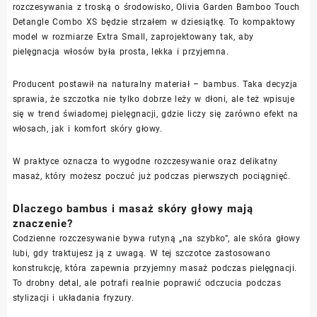
rozczesywania z troską o środowisko, Olivia Garden Bamboo Touch
Detangle Combo XS będzie strzałem w dziesiątkę. To kompaktowy
model w rozmiarze Extra Small, zaprojektowany tak, aby
pielęgnacja włosów była prosta, lekka i przyjemna.
Producent postawił na naturalny materiał – bambus. Taka decyzja
sprawia, że szczotka nie tylko dobrze leży w dłoni, ale też wpisuje
się w trend świadomej pielęgnacji, gdzie liczy się zarówno efekt na
włosach, jak i komfort skóry głowy.
W praktyce oznacza to wygodne rozczesywanie oraz delikatny
masaż, który możesz poczuć już podczas pierwszych pociągnięć.
Dlaczego bambus i masaż skóry głowy mają
znaczenie?
Codzienne rozczesywanie bywa rutyną „na szybko”, ale skóra głowy
lubi, gdy traktujesz ją z uwagą. W tej szczotce zastosowano
konstrukcję, która zapewnia przyjemny masaż podczas pielęgnacji.
To drobny detal, ale potrafi realnie poprawić odczucia podczas
stylizacji i układania fryzury.