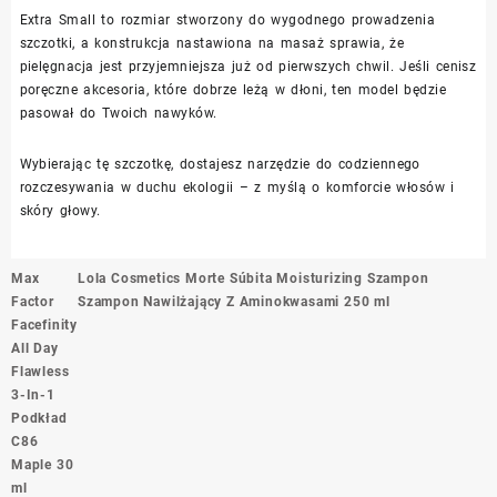
Extra Small to rozmiar stworzony do wygodnego prowadzenia
szczotki, a konstrukcja nastawiona na masaż sprawia, że
pielęgnacja jest przyjemniejsza już od pierwszych chwil. Jeśli cenisz
poręczne akcesoria, które dobrze leżą w dłoni, ten model będzie
pasował do Twoich nawyków.
Wybierając tę szczotkę, dostajesz narzędzie do codziennego
rozczesywania w duchu ekologii – z myślą o komforcie włosów i
skóry głowy.
Nawigacja
Max
Lola Cosmetics Morte Súbita Moisturizing Szampon
wpisu
Factor
Szampon Nawilżający Z Aminokwasami 250 ml
Facefinity
All Day
Flawless
3-In-1
Podkład
C86
Maple 30
ml