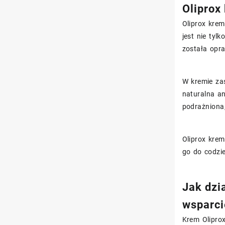
Oliprox
Oliprox kre
jest nie tyl
została opra
W kremie zas
naturalna a
podrażniona,
Oliprox krem
go do codzie
Jak dzi
wsparci
Krem Olipro