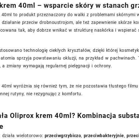
 krem 40ml – wsparcie skóry w stanach gr
m 40ml to produkt przeznaczony do walki z problemami skórnymi 
ko działanie przeciw drobnoustrojom, ale też zapewnienie skórze
cowana tak, aby dobrze wnikać w strukturę naskórka i wspierać sk
tosowano technologię ciekłych kryształów, dzięki której kosmety
natomia sprzyja powstawaniu okluzji, na przykład w pachwinach. 
 a zmiany wymagają regularnej pielęgnacji i ochrony.
 40ml wyróżnia się również tym, że nie pozostawia tłustego filmu
nnej rutyny, nie rezygnując z komfortu.
ała Oliprox krem 40ml? Kombinacja substa
e
x działa wielotorowo:
przeciwgrzybiczo
,
przeciwbakteryjnie
,
przec