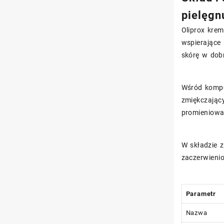
pielęgn
Oliprox krem
wspierające 
skórę w dobr
Wśród kompo
zmiękczający
promieniowa
W składzie z
zaczerwieni
Parametr
Nazwa