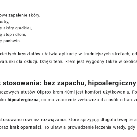
owe zapalenie skóry,
pstry,
ę skóry gładkiej,
ę stóp i dłoni,
cę pachwin.
ciekłych kryształów ułatwia aplikację w trudniejszych strefach, g
warunki dla okluzji. Dzięki temu krem jest wygodny także w okoli
 stosowania: bez zapachu, hipoalergiczny
uczowych atutów Oliprox krem 40ml jest komfort użytkowania. For
jako
hipoalergiczna
, co ma znaczenie zwłaszcza dla osób o bardzo
tosowano również rozwiązania, które sprzyjają długofalowej tera
oraz
brak oporności
. To ułatwia prowadzenie leczenia wtedy, gdy