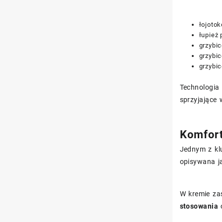
łojotok
łupież 
grzybic
grzybic
grzybi
Technologia 
sprzyjające 
Komfort
Jednym z kl
opisywana 
W kremie zas
stosowania