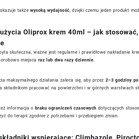
skazuje także
wysoką wydajność
, dzięki czemu jeden produkt moż
użycia Oliprox krem 40ml – jak stosować
ie
była skuteczna, ważne jest regularne i prawidłowe nakładanie kr
horobowo miejsca
raz lub dwa razy dziennie
.
cia maksymalnego działania zaleca się, aby przez
2–3 godziny po 
a składnikom pracować na powierzchni i w górnych warstwach sk
 też informacja o
braku ograniczeń czasowych
dotyczących stosow
ć do terapii zgodnie z potrzebami i przebiegiem zmian.
 składniki wspierające: Climbazole, Piroc