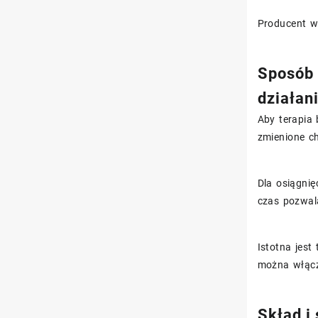
Producent w
Sposób 
działan
Aby terapia 
zmienione c
Dla osiągnię
czas pozwal
Istotna jest
można włączy
Skład i