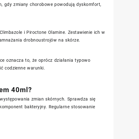
ach, gdy zmiany chorobowe powodują dyskomfort,
limbazole i Piroctone Olamine. Zestawienie ich w
namnażania drobnoustrojów na skórze.
yce oznacza to, że oprócz działania typowo
ić codzienne warunki.
krem 40ml?
e występowania zmian skórnych. Sprawdza się
m komponent bakteryjny. Regularne stosowanie