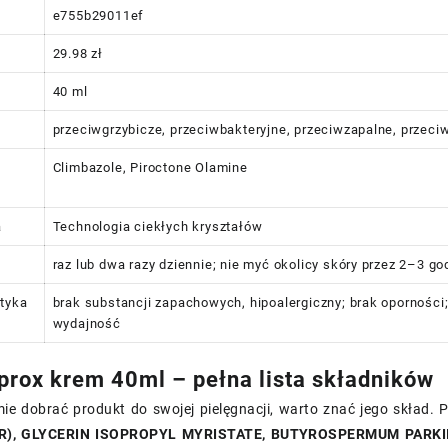
e755b29011ef
29.98 zł
40 ml
przeciwgrzybicze, przeciwbakteryjne, przeciwzapalne, przec
Climbazole, Piroctone Olamine
a
Technologia ciekłych kryształów
raz lub dwa razy dziennie; nie myć okolicy skóry przez 2–3 go
tyka
brak substancji zapachowych, hipoalergiczny; brak opornośc
wydajność
iprox krem 40ml – pełna lista składników
e dobrać produkt do swojej pielęgnacji, warto znać jego skład. Po
), GLYCERIN ISOPROPYL MYRISTATE, BUTYROSPERMUM PARKII 