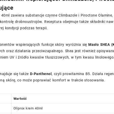
ujące
 40ml zawiera substancje czynne Climbazole i Piroctone Olamine, 
kontrolę drobnoustrojów. Receptura obejmuje także składniki nawi
ej kondycji podczas terapii.
nentów wspierających funkcje skóry wyróżnia się
Masło SHEA (K
ch oraz działania przeciwzapalnego. Shea jest również opisywane 
niem UV i źródło kwasów tłuszczowych, w tym kwasu linolowego
najduje się także
D-Panthenol
, czyli prowitamina B5. Działa rege
oną skórę, co może poprawiać komfort w trakcie stosowania.
Wartość
Oliprox krem 40ml