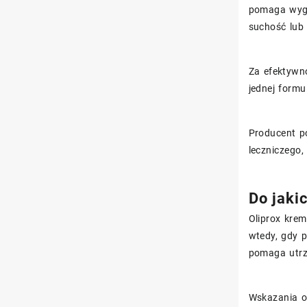
pomaga wygł
suchość lub 
Za efektywn
jednej form
Producent po
leczniczego
Do jaki
Oliprox kre
wtedy, gdy p
pomaga utrz
Wskazania o