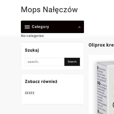
Skip
Mops Nałęczów
to
content
Category
No categories
Oliprox kr
Szukaj
Zobacz również
zzzzz