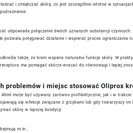
adzać i zmiękczać skórę, co jest szczególnie istotne w sytuacj
podrażnienie.
ość odpowiada połączenie dwóch uznanych substancji czynnych: C
ule pozwala potęgować działanie i wspierać proces ograniczania 
dkreśla także, że krem wspiera naturalne funkcje skóry. W prakt
, receptura ma pomagać skórze wracać do równowagi i lepiej znos
ch problemów i miejsc stosować Oliprox 
m 40ml może być używany zarówno profilaktycznie, jak i w trakci
ojawiają się infekcje związane z grzybami lub gdy towarzyszy i
ymać skórę w lepszej kondycji.
bejmują m.in.: