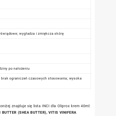
iwświądowe; wygładza i zmiękcza skórę
dziny po nałożeniu
i; brak ograniczeń czasowych stosowania; wysoka
niżej znajduje się lista INCI dla Oliprox krem 40ml:
BUTTER (SHEA BUTTER), VITIS VINIFERA