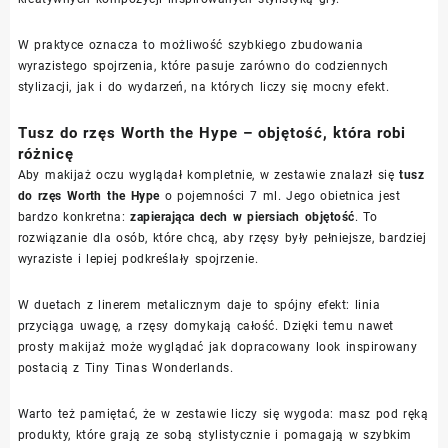
W praktyce oznacza to możliwość szybkiego zbudowania
wyrazistego spojrzenia, które pasuje zarówno do codziennych
stylizacji, jak i do wydarzeń, na których liczy się mocny efekt.
Tusz do rzęs Worth the Hype – objętość, która robi
różnicę
Aby makijaż oczu wyglądał kompletnie, w zestawie znalazł się
tusz
do rzęs Worth the Hype
o pojemności 7 ml. Jego obietnica jest
bardzo konkretna:
zapierająca dech w piersiach objętość
. To
rozwiązanie dla osób, które chcą, aby rzęsy były pełniejsze, bardziej
wyraziste i lepiej podkreślały spojrzenie.
W duetach z linerem metalicznym daje to spójny efekt: linia
przyciąga uwagę, a rzęsy domykają całość. Dzięki temu nawet
prosty makijaż może wyglądać jak dopracowany look inspirowany
postacią z Tiny Tinas Wonderlands.
Warto też pamiętać, że w zestawie liczy się wygoda: masz pod ręką
produkty, które grają ze sobą stylistycznie i pomagają w szybkim