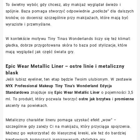
To świetny wybór, gdy chcesz, aby makijaż wyglądał świeżo i
spójnie. Baza pomaga stworzyć odpowiednie „podłoże” dla dalszych
kroków, co docenisz szczególnie przy makijażach, które mają być
wyraziste i przemyślane.
W kontekście motywu Tiny Tinas Wonderlands liczy się też klimat:
gładka, dobrze przygotowana skóra to baza pod stylizacje, które
mają wyglądać jak część świata gry.
Epic Wear Metallic Liner – ostre linie i metaliczny
blask
Jeśli lubisz eyeliner, ten etap będzie Twoim ulubionym. W zestawie
NYX Professional Makeup Tiny Tina’s Wonderland Edycja
Standardowa
znajduje się
Epic Wear Metallic Liner
o pojemności 3,5
ml. To produkt, który pozwala tworzyć
ostre jak brzytwa
i
promienne
akcenty na powiekach.
Metaliczny charakter lineru pomaga uzyskać efekt „wow” –
szczególnie gdy zależy Ci na makijażu, który przyciąga spojrzenia.
Możesz go wykorzystać do klasycznej kreski, ale też do bardziej
kreatywnych kompozycji inspirowanych stylistyką gry.