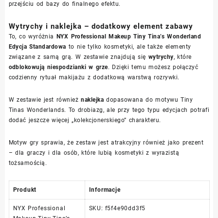
przejściu od bazy do finalnego efektu.
Wytrychy i naklejka – dodatkowy element zabawy
To, co wyróżnia
NYX Professional Makeup Tiny Tina’s Wonderland
Edycja Standardowa
to nie tylko kosmetyki, ale także elementy
związane z samą grą. W zestawie znajdują się
wytrychy
, które
odblokowują niespodzianki w grze
. Dzięki temu możesz połączyć
codzienny rytuał makijażu z dodatkową warstwą rozrywki.
W zestawie jest również
naklejka
dopasowana do motywu Tiny
Tinas Wonderlands. To drobiazg, ale przy tego typu edycjach potrafi
dodać jeszcze więcej „kolekcjonerskiego” charakteru.
Motyw gry sprawia, że zestaw jest atrakcyjny również jako prezent
– dla graczy i dla osób, które lubią kosmetyki z wyrazistą
tożsamością.
Produkt
Informacje
NYX Professional
SKU: f5f4e90dd3f5