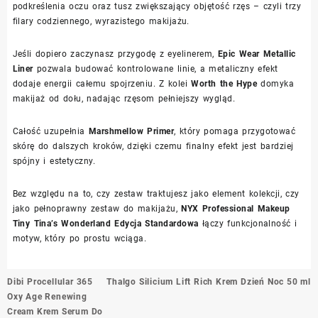
podkreślenia oczu oraz tusz zwiększający objętość rzęs – czyli trzy
filary codziennego, wyrazistego makijażu.
Jeśli dopiero zaczynasz przygodę z eyelinerem,
Epic Wear Metallic
Liner
pozwala budować kontrolowane linie, a metaliczny efekt
dodaje energii całemu spojrzeniu. Z kolei
Worth the Hype
domyka
makijaż od dołu, nadając rzęsom pełniejszy wygląd.
Całość uzupełnia
Marshmellow Primer
, który pomaga przygotować
skórę do dalszych kroków, dzięki czemu finalny efekt jest bardziej
spójny i estetyczny.
Bez względu na to, czy zestaw traktujesz jako element kolekcji, czy
jako pełnoprawny zestaw do makijażu,
NYX Professional Makeup
Tiny Tina’s Wonderland Edycja Standardowa
łączy funkcjonalność i
motyw, który po prostu wciąga.
Nawigacja
Dibi Procellular 365
Thalgo Silicium Lift Rich Krem Dzień Noc 50 ml
wpisu
Oxy Age Renewing
Cream Krem Serum Do