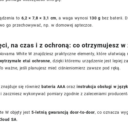
ądzenia to
6,2 × 7,8 × 3,1 cm
, a waga wynosi
130 g
bez baterii. 
atwo go przechowywać, np. w domowej apteczce.
ci, na czas i z ochroną: co otrzymujesz w
Novama White W znajdziesz praktyczne elementy, które ułatwiają
 wytrzymałe etui ochronne
, dzięki któremu urządzenie jest lepie
To ważne, jeśli planujesz mieć ciśnieniomierz zawsze pod ręką.
 znajduje się również
bateria AAA
oraz
instrukcja obsługi w języ
ę i zaczniesz wykonywać pomiary zgodnie z zaleceniami producent
e W objęty jest
5-letnią gwarancją door-to-door
, co oznacza wy
loud SA
.