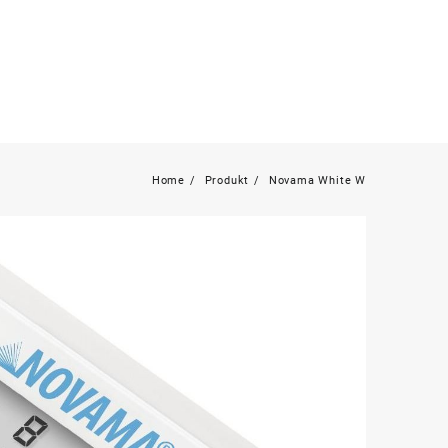
Home
Produkt
Novama White W