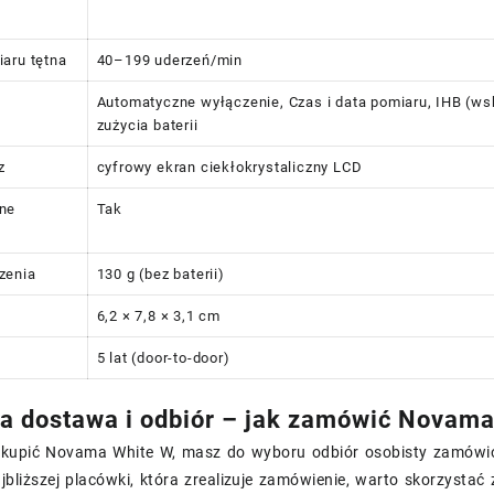
aru tętna
40–199 uderzeń/min
Automatyczne wyłączenie, Czas i data pomiaru, IHB (wsk
zużycia baterii
z
cyfrowy ekran ciekłokrystaliczny LCD
ne
Tak
zenia
130 g (bez baterii)
6,2 × 7,8 × 3,1 cm
5 lat (door-to-door)
 dostawa i odbiór – jak zamówić Novama
z kupić Novama White W, masz do wyboru odbiór osobisty zamów
najbliższej placówki, która zrealizuje zamówienie, warto skorzystać