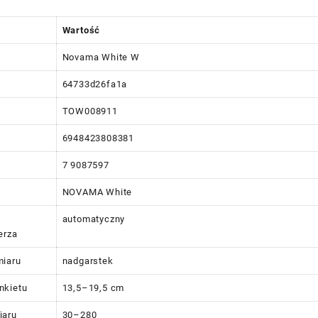
Wartość
Novama White W
64733d26fa1a
TOW008911
6948423808381
7 9087597
NOVAMA White
automatyczny
erza
miaru
nadgarstek
nkietu
13,5–19,5 cm
iaru
30–280