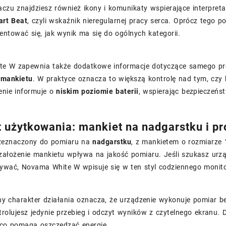
czu znajdziesz również ikony i komunikaty wspierające interpret
art Beat
, czyli wskaźnik nieregularnej pracy serca. Oprócz tego p
ntować się, jak wynik ma się do ogólnych kategorii.
e W zapewnia także dodatkowe informacje dotyczące samego pr
 mankietu
. W praktyce oznacza to większą kontrolę nad tym, czy 
enie informuje o
niskim poziomie baterii
, wspierając bezpieczeńs
 użytkowania: mankiet na nadgarstku i pr
zeznaczony do pomiaru na
nadgarstku
, z mankietem o rozmiarze
założenie mankietu wpływa na jakość pomiaru. Jeśli szukasz urzą
ywać, Novama White W wpisuje się w ten styl codziennego monito
y charakter działania oznacza, że urządzenie wykonuje pomiar b
rolujesz jedynie przebieg i odczyt wyników z czytelnego ekranu.
 co pomaga oszczędzać energię.