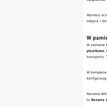
Wymiary urz
miejsca i ł
W pamię
W zestawie 
plastikowe,
transportu. 
W komplecie
konfiguracj
Novama Whit
to
Novama C