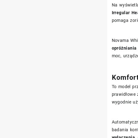
Na wyświetla
Irregular He
pomaga zorie
Novama Whit
opróżniania
moc, urządz
Komfort
To model pr
prawidłowe 
wygodnie uż
Automatyczn
badania kont
wyłączenia
,