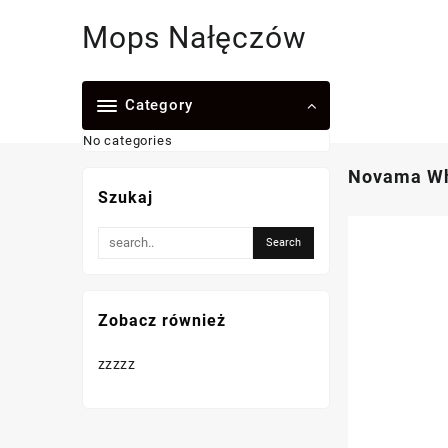
Skip
Mops Nałęczów
to
content
Category
No categories
Novama Wh
Szukaj
Zobacz również
zzzzz