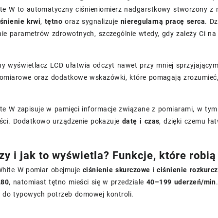
e W to automatyczny ciśnieniomierz nadgarstkowy stworzony 
iśnienie krwi
,
tętno
oraz sygnalizuje
nieregularną pracę serca
. D
ie parametrów zdrowotnych, szczególnie wtedy, gdy zależy Ci na 
y wyświetlacz LCD ułatwia odczyt nawet przy mniej sprzyjającym 
pomiarowe oraz dodatkowe wskazówki, które pomagają zrozumieć, c
e W zapisuje w pamięci informacje związane z pomiarami, w ty
ści. Dodatkowo urządzenie pokazuje
datę i czas
, dzięki czemu ła
y i jak to wyświetla? Funkcje, które robią
hite W pomiar obejmuje
ciśnienie skurczowe
i
ciśnienie rozkurc
280
, natomiast tętno mieści się w przedziale
40–199 uderzeń/min
do typowych potrzeb domowej kontroli.