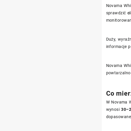
Novama Whit
sprawdzić
c
monitorowan
Duży, wyraźn
informacje 
Novama Whit
powtarzalno
Co mierz
W Novama W
wynosi
30–
dopasowane 