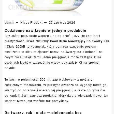
admin
Nivea
Produkt
26 czerwca 2026
Codzienne nawilżenie w jednym produkcie
Gdy skóra potrzebuje wsparcia na co dzień, liczy się komfort i
praktyczność.
Nivea Naturally Good Krem Nawilżający Do Twarzy Rąk
I Ciała 200Ml
to kosmetyk, który pomaga uzupełnić poziom
nawilżenia w kilku miejscach naraz: na twarzy, na dłoniach i na
całym ciele. Dzięki temu jedna pielęgnacja może zastąpić kilka
osobnych kroków, szczególnie wtedy, gdy zależy Ci na spójnej
rutynie.
To krem o pojemności 200 ml, zaprojektowany z myślą o
codziennym stosowaniu. W praktyce oznacza to wygodę: łatwo go
włączyć do porannej i wieczornej pielęgnacji, a także do rytuałów
po kąpieli. Jeśli szukasz produktu, który działa wielozadaniowo, ten
wariant Nivea jest właśnie tak pomyślany.
Do twarzy, rąk i ciała — pielęgnacja bez