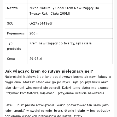
Nazwa
Nivea Naturally Good Krem Nawilżający Do
Twarzy Rąk I Ciała 200Ml
SKU
c627a5443e6f
Pojemność
200 ml
Typ
Krem nawilżający do twarzy, rąk i ciała
produktu
Cena
29.98 zł
Jak włączyć krem do rutyny pielęgnacyjnej?
Najprościej traktować go jako podstawowy kosmetyk nawilżający w
ciągu dnia. Możesz stosować go po myciu rąk, po prysznicu oraz
jako element wieczornej pielęgnacji. Dzięki temu skóra ma szansę
utrzymać komfortową miękkość i przyjemne uczucie nawilżenia.
Jeżeli lubisz proste rozwiązania, warto potraktować ten krem jako
jeden „punkt” w swojej rutynie:
twarz, dłonie i ciało
— bez potrzeby
dobierania osobnych preparatów do każdej strefy.