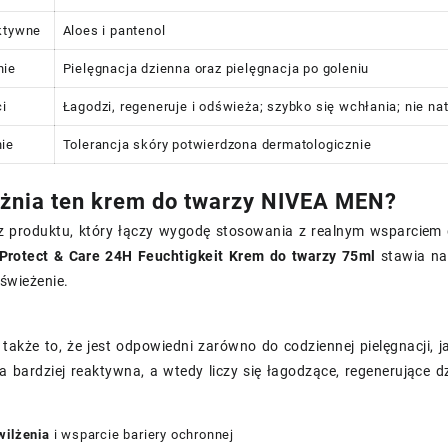
ktywne
Aloes i pantenol
nie
Pielęgnacja dzienna oraz pielęgnacja po goleniu
i
Łagodzi, regeneruje i odświeża; szybko się wchłania; nie na
ie
Tolerancja skóry potwierdzona dermatologicznie
żnia ten krem do twarzy NIVEA MEN?
z produktu, który łączy wygodę stosowania z realnym wsparciem 
rotect & Care 24H Feuchtigkeit Krem do twarzy 75ml
stawia na 
dświeżenie.
także to, że jest odpowiedni zarówno do codziennej pielęgnacji, j
 bardziej reaktywna, a wtedy liczy się łagodzące, regenerujące dz
wilżenia
i wsparcie bariery ochronnej