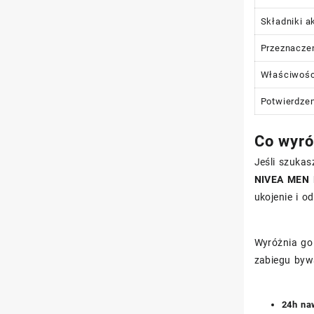
Składniki a
Przeznacze
Właściwośc
Potwierdzen
Co wyró
Jeśli szukas
NIVEA MEN P
ukojenie i o
Wyróżnia go 
zabiegu bywa
24h na