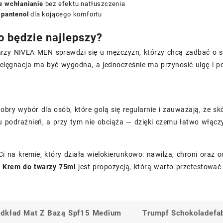
e wchłanianie
bez efektu natłuszczenia
 pantenol
dla kojącego komfortu
o będzie najlepszy?
rzy NIVEA MEN sprawdzi się u mężczyzn, którzy chcą zadbać o sk
elęgnacja ma być wygodna, a jednocześnie ma przynosić ulgę i pop
dobry wybór dla osób, które golą się regularnie i zauważają, ż
 podrażnień, a przy tym nie obciąża — dzięki czemu łatwo włączyć
 Ci na kremie, który działa wielokierunkowo: nawilża, chroni oraz 
t Krem do twarzy 75ml
jest propozycją, którą warto przetestować
odkład Mat Z Bazą Spf15 Medium
Trumpf Schokoladefab
a