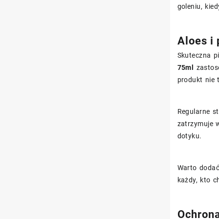
goleniu, kie
Aloes i
Skuteczna pi
75ml
zastoso
produkt nie
Regularne s
zatrzymuje w
dotyku.
Warto dodać,
każdy, kto 
Ochrona