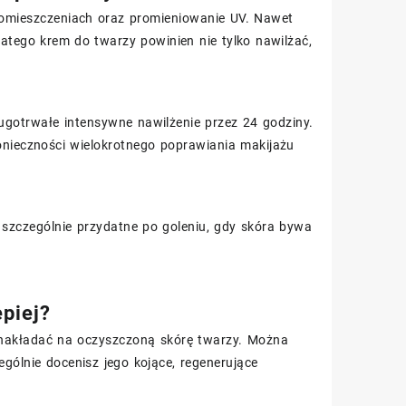
pomieszczeniach oraz promieniowanie UV. Nawet
latego krem do twarzy powinien nie tylko nawilżać,
ugotrwałe intensywne nawilżenie przez 24 godziny.
onieczności wielokrotnego poprawiania makijażu
t szczególnie przydatne po goleniu, gdy skóra bywa
piej?
ej nakładać na oczyszczoną skórę twarzy. Można
ególnie docenisz jego kojące, regenerujące