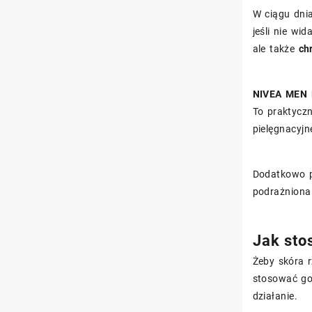
W ciągu dni
jeśli nie wi
ale także
ch
NIVEA MEN P
To praktyczn
pielęgnacyjn
Dodatkowo 
podrażniona 
Jak sto
Żeby skóra r
stosować go 
działanie.