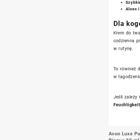
Szybki
Aloes i
Dla kog
Krem do twa
codzienna pi
w rutynę.
To również 
w łagodzeniu
Jeśli zależy
Feuchtigkei
Avon Luxe P
Nawigacj