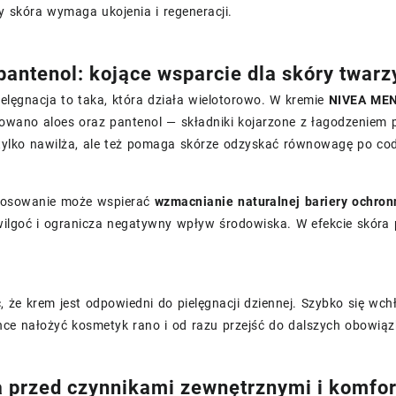
dy skóra wymaga ukojenia i regeneracji.
 pantenol: kojące wsparcie dla skóry twarz
elęgnacja to taka, która działa wielotorowo. W kremie
NIVEA MEN 
wano aloes oraz pantenol — składniki kojarzone z łagodzeniem p
 tylko nawilża, ale też pomaga skórze odzyskać równowagę po c
tosowanie może wspierać
wzmacnianie naturalnej bariery ochron
ilgoć i ogranicza negatywny wpływ środowiska. W efekcie skóra p
 że krem jest odpowiedni do pielęgnacji dziennej. Szybko się wchł
chce nałożyć kosmetyk rano i od razu przejść do dalszych obowią
 przed czynnikami zewnętrznymi i komfort