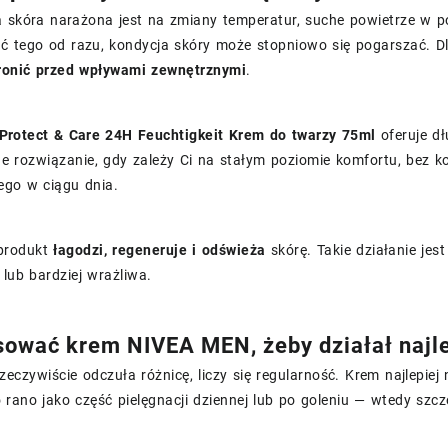
a skóra narażona jest na zmiany temperatur, suche powietrze w 
dać tego od razu, kondycja skóry może stopniowo się pogarszać. D
ronić przed wpływami zewnętrznymi
.
rotect & Care 24H Feuchtigkeit Krem do twarzy 75ml
oferuje dł
e rozwiązanie, gdy zależy Ci na stałym poziomie komfortu, bez k
ego w ciągu dnia.
produkt
łagodzi, regeneruje i odświeża
skórę. Takie działanie jes
lub bardziej wrażliwa.
sować krem NIVEA MEN, żeby działał najle
zeczywiście odczuła różnicę, liczy się regularność. Krem najlepi
rano jako część pielęgnacji dziennej lub po goleniu — wtedy szcz