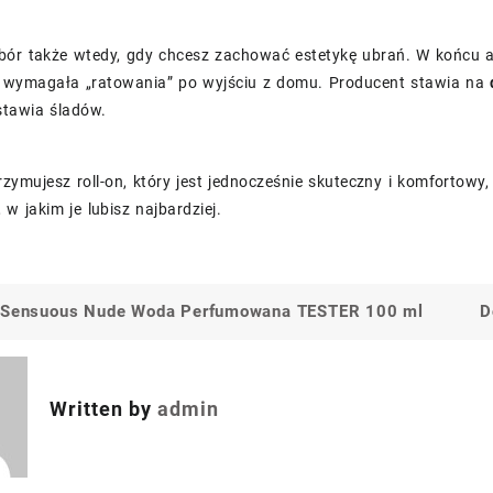
bór także wtedy, gdy chcesz zachować estetykę ubrań. W końcu an
e wymagała „ratowania” po wyjściu z domu. Producent stawia na
stawia śladów.
rzymujesz roll-on, który jest jednocześnie skuteczny i komforto
 w jakim je lubisz najbardziej.
r Sensuous Nude Woda Perfumowana TESTER 100 ml
D
a
Written by
admin