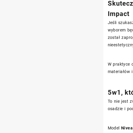
Skutecz
Impact
Jeśli szukas
wyborem bę
został zapr
nieestetycz
W praktyce o
materiałów 
5w1, któ
To nie jest 
osadzie i po
Model
Nivea