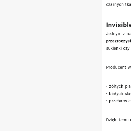
czarnych tka
Invisibl
Jednym z na
przezroczys
sukienki czy
Producent w
• żółtych p
• białych ś
• przebarwi
Dzięki temu 