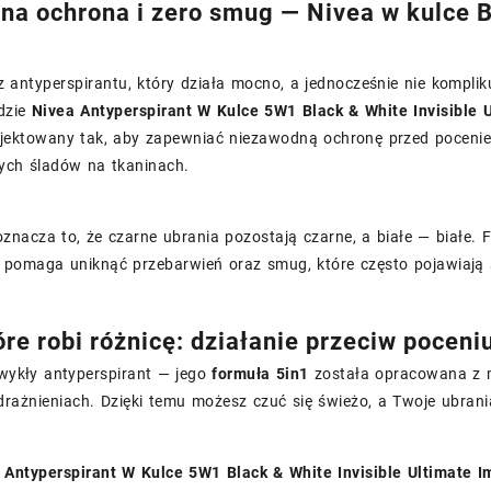
na ochrona i zero smug — Nivea w kulce Bl
z antyperspirantu, który działa mocno, a jednocześnie nie kompl
dzie
Nivea Antyperspirant W Kulce 5W1 Black & White Invisible 
ojektowany tak, aby zapewniać niezawodną ochronę przed poceniem
nych śladów na tkaninach.
znacza to, że czarne ubrania pozostają czarne, a białe — białe.
i pomaga uniknąć przebarwień oraz smug, które często pojawiają 
re robi różnicę: działanie przeciw poceni
zwykły antyperspirant — jego
formuła 5in1
została opracowana z m
drażnieniach. Dzięki temu możesz czuć się świeżo, a Twoje ubrani
 Antyperspirant W Kulce 5W1 Black & White Invisible Ultimate I