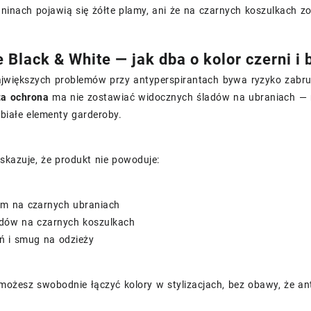
ninach pojawią się żółte plamy, ani że na czarnych koszulkach zo
e Black & White — jak dba o kolor czerni i b
jwiększych problemów przy antyperspirantach bywa ryzyko zabrudz
ta ochrona
ma nie zostawiać widocznych śladów na ubraniach — ni
 białe elementy garderoby.
skazuje, że produkt nie powoduje:
lam na czarnych ubraniach
ladów na czarnych koszulkach
eń i smug na odzieży
możesz swobodnie łączyć kolory w stylizacjach, bez obawy, że ant