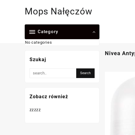
Skip
Mops Nałęczów
to
content
Category
No categories
Nivea Anty
Szukaj
Zobacz również
zzzzz