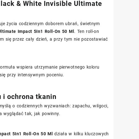
ack & White Invisible Ultimate
ikuje życia codziennym doborem ubrań, świetnym
Ultimate Impact 5In1 Roll-On 50 Ml
. Ten roll-on
 się przez cały dzień, a przy tym nie pozostawiać
 Formuła wspiera utrzymanie pierwotnego koloru
się przy intensywnym poceniu.
u i ochrona tkanin
yślą o codziennych wyzwaniach: zapachu, wilgoci,
a wyglądać tak, jak powinny.
mpact 5In1 Roll-On 50 Ml
działa w kilku kluczowych