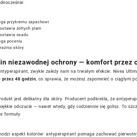
ednocześnie:
ega przykremu zapachowi
zostawia żółtych plam
zostawia osadu
ega poceniu
rażnia skóry
in niezawodnej ochrony — komfort przez c
ntyperspirant, zwykle zależy nam na trwałym efekcie. Nivea Ult
ę
przez 48 godzin
, co sprawia, że możesz zapomnieć o ciągłym p
odukt jest delikatny dla skóry. Producent podkreśla, że antypers
iękkie odczucie — nawet wtedy, gdy codziennie się golisz. To szcz
e formuły.
hodzi aspekt kolorów: antyperspirant pomaga zachować pierwotny