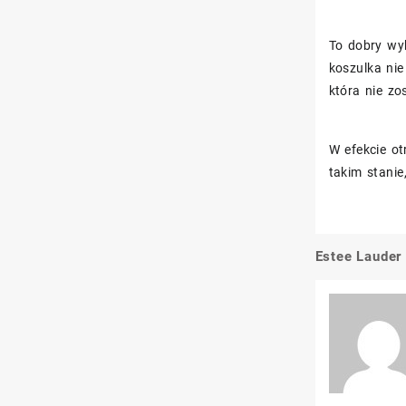
To dobry wy
koszulka ni
która nie zo
W efekcie ot
takim stanie,
Estee Laude
Nawigacj
wpisu