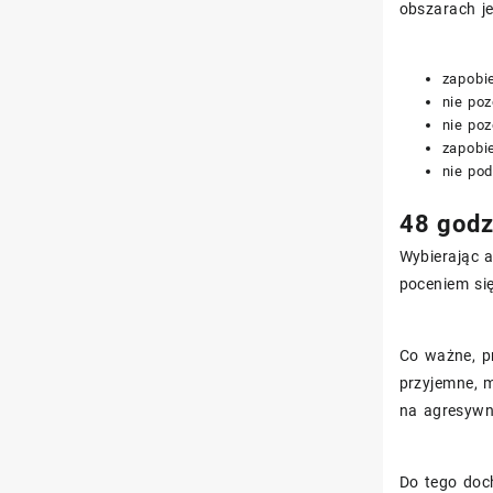
obszarach j
zapobi
nie po
nie po
zapobi
nie pod
48 godz
Wybierając a
poceniem si
Co ważne, pr
przyjemne, m
na agresywn
Do tego doc