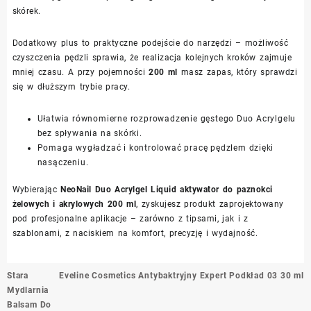
skórek.
Dodatkowy plus to praktyczne podejście do narzędzi – możliwość
czyszczenia pędzli sprawia, że realizacja kolejnych kroków zajmuje
mniej czasu. A przy pojemności
200 ml
masz zapas, który sprawdzi
się w dłuższym trybie pracy.
Ułatwia równomierne rozprowadzenie gęstego Duo Acrylgelu
bez spływania na skórki.
Pomaga wygładzać i kontrolować pracę pędzlem dzięki
nasączeniu.
Wybierając
NeoNail Duo Acrylgel Liquid aktywator do paznokci
żelowych i akrylowych 200 ml
, zyskujesz produkt zaprojektowany
pod profesjonalne aplikacje – zarówno z tipsami, jak i z
szablonami, z naciskiem na komfort, precyzję i wydajność.
Nawigacja
Stara
Eveline Cosmetics Antybaktryjny Expert Podkład 03 30 ml
wpisu
Mydlarnia
Balsam Do