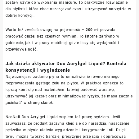
zostały użyte do wykonania manicure. To praktyczne rozwiązanie
dla stylistki, która chce oszczędzać czas i utrzymywać narzędzia w
dobrej kondycji.
Warto też zwrócić uwagę na pojemność –
200 ml
pozwala
pracować dłużej bez częstych wymian. To istotne zarówno w
gabinecie, jak i w pracy mobilnej, gdzie liczy się wydajność i
przewidywalność.
Jak działa aktywator Duo Acrylgel Liquid? Kontrola
konsystencji i wygładzenie
Najważniejsze zadanie płynu to umożliwienie równomiernego
rozprowadzenia gęstego żelu na płytce. W praktyce oznacza to
lepszą kontrolę nad materiałem: łatwiej budować warstwę,
utrzymywać jej kształt oraz minimalizować ryzyko, że masa zacznie
„uciekać” w stronę skórek.
NeoNail Duo Acrylgel Liquid wspiera też pracę pędzlem. Jeśli
zauważasz, że produkt zaczyna kleić się do narzędzia, nasączenie
pędzelka w płynie ułatwia wygładzanie i korygowanie linii. Dzięki
temu można tworzyć bardziej precyzyjne przejścia i dopracować