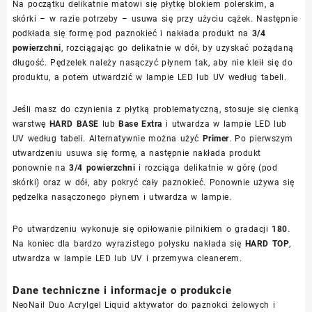
Na początku delikatnie matowi się płytkę blokiem polerskim, a
skórki – w razie potrzeby – usuwa się przy użyciu cążek. Następnie
podkłada się formę pod paznokieć i nakłada produkt na
3/4
powierzchni
, rozciągając go delikatnie w dół, by uzyskać pożądaną
długość. Pędzelek należy nasączyć płynem tak, aby nie kleił się do
produktu, a potem utwardzić w lampie LED lub UV według tabeli.
Jeśli masz do czynienia z płytką problematyczną, stosuje się cienką
warstwę
HARD BASE
lub
Base Extra
i utwardza w lampie LED lub
UV według tabeli. Alternatywnie można użyć
Primer
. Po pierwszym
utwardzeniu usuwa się formę, a następnie nakłada produkt
ponownie na
3/4 powierzchni
i rozciąga delikatnie w górę (pod
skórki) oraz w dół, aby pokryć cały paznokieć. Ponownie używa się
pędzelka nasączonego płynem i utwardza w lampie.
Po utwardzeniu wykonuje się opiłowanie pilnikiem o gradacji
180
.
Na koniec dla bardzo wyrazistego połysku nakłada się
HARD TOP
,
utwardza w lampie LED lub UV i przemywa cleanerem.
Dane techniczne i informacje o produkcie
NeoNail Duo Acrylgel Liquid aktywator do paznokci żelowych i