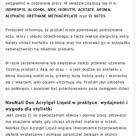
uwzględnić w codziennej pracy. W składzie znajdują się m.in.
ISOPROPYL ALCOHOL
,
MEK
,
ISOBUTYL ACETATE
,
AROMA
,
ALIPHATIC URETHANE METHACRYLATE
oraz
CI 60725
.
Producent informuje, że produkt może powodować podrażnienie
oczu, skóry i układu oddechowego, a także reakcję alergiczną skóry.
Należy unikać kontaktu ze skórą oraz nie stosować go w przypadku
nadwrażliwości na składniki produktu.
W razie zaczerwienienia lub swędzenia należy przerwać używanie.
Trzymaj produkt z dala od oczu – a jeśli dojdzie do kontaktu z
błoną śluzową wokół oczu, przemyj dużą ilością wody i skonsultuj
się z lekarzem, jeśli objawy utrzymują się. Produkt jest szkodliwy
po połknięciu i powinien być przechowywany poza zasięgiem dzieci.
NeoNail Duo Acrylgel Liquid w praktyce: wydajność i
wygoda dla stylistki
Jeśli zależy Ci na powtarzalnym efekcie i płynnej pracy, aktywator
ma znaczenie wtedy, gdy chcesz utrzymać materiał w ryzach.
NeoNail Duo Acrylgel Liquid wspiera równomierne rozprowadzenie,
ułatwia wygładzanie i pomaga ograniczać bałagan w okolicy