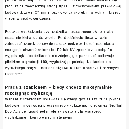
problematycznej można użyć
Primer
. Dopiero potem nakłada się
produkt na wewnętrzną stronę tipsa – z zachowaniem prawidłowej
budowy „krzywej C”: mniej przy okolicy skórek i na wolnym brzegu,
więcej w środkowej części.
Podczas wygładzania użyj pędzelka nasączonego płynem, aby
masa nie kleiła się do włosia. Po dociśnięciu tipsa w razie
zabrudzeń skórek ponownie nasącz pędzelek i usuń nadmiar, a
następnie utwardź w lampie LED lub UV zgodnie z tabelą. Po
wyjęciu ręki tips delikatnie się zdejmuję, a paznokieć opiłowuje
pilnikiem o gradacji
180
, wygładzając polerką. Na koniec dla
wyrazistego połysku nakłada się
HARD TOP
, utwardza i przemywa
Cleanerem.
Praca z szablonem – kiedy chcesz maksymalnie
rozciągnąć stylizację
Wariant z szablonem sprawdza się wtedy, gdy zależy Ci na płynnej
budowie i możliwości precyzyjnego wydłużenia. Tu również NeoNail
Duo Acrylgel Liquid pełni rolę aktywatora ułatwiającego
wygładzanie i kontrolę nad materiałem.