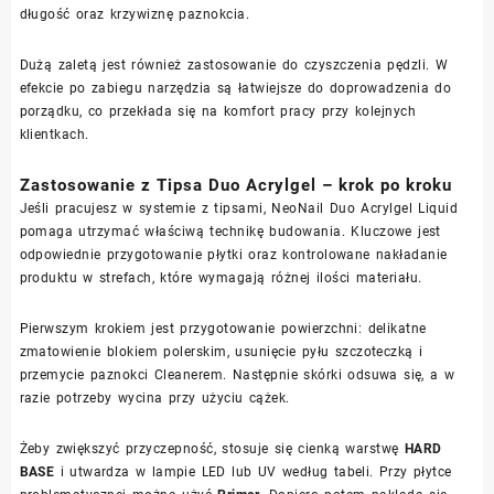
długość oraz krzywiznę paznokcia.
Dużą zaletą jest również zastosowanie do czyszczenia pędzli. W
efekcie po zabiegu narzędzia są łatwiejsze do doprowadzenia do
porządku, co przekłada się na komfort pracy przy kolejnych
klientkach.
Zastosowanie z Tipsa Duo Acrylgel – krok po kroku
Jeśli pracujesz w systemie z tipsami, NeoNail Duo Acrylgel Liquid
pomaga utrzymać właściwą technikę budowania. Kluczowe jest
odpowiednie przygotowanie płytki oraz kontrolowane nakładanie
produktu w strefach, które wymagają różnej ilości materiału.
Pierwszym krokiem jest przygotowanie powierzchni: delikatne
zmatowienie blokiem polerskim, usunięcie pyłu szczoteczką i
przemycie paznokci Cleanerem. Następnie skórki odsuwa się, a w
razie potrzeby wycina przy użyciu cążek.
Żeby zwiększyć przyczepność, stosuje się cienką warstwę
HARD
BASE
i utwardza w lampie LED lub UV według tabeli. Przy płytce