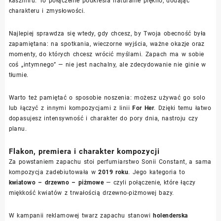
kaszmiru. To połączenie podkreśla naturalne piękno, dodając
charakteru i zmysłowości.
Najlepiej sprawdza się wtedy, gdy chcesz, by Twoja obecność była
zapamiętana: na spotkania, wieczorne wyjścia, ważne okazje oraz
momenty, do których chcesz wrócić myślami. Zapach ma w sobie
coś „intymnego” — nie jest nachalny, ale zdecydowanie nie ginie w
tłumie.
Warto też pamiętać o sposobie noszenia: możesz używać go solo
lub łączyć z innymi kompozycjami z linii
For Her
. Dzięki temu łatwo
dopasujesz intensywność i charakter do pory dnia, nastroju czy
planu.
Flakon, premiera i charakter kompozycji
Za powstaniem zapachu stoi perfumiarstwo Sonii Constant, a sama
kompozycja zadebiutowała w
2019 roku
. Jego kategoria to
kwiatowo – drzewno – piżmowe
— czyli połączenie, które łączy
miękkość kwiatów z trwałością drzewno-piżmowej bazy.
W kampanii reklamowej twarz zapachu stanowi
holenderska