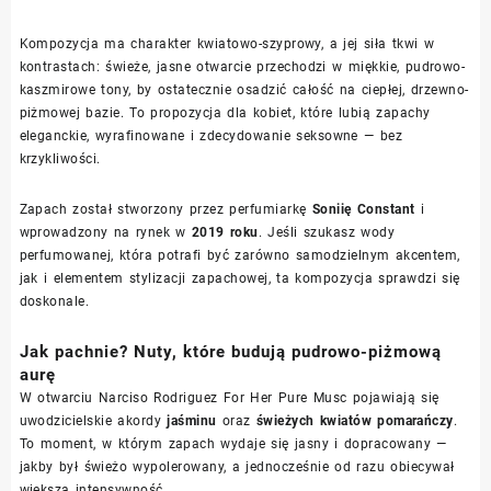
Kompozycja ma charakter kwiatowo-szyprowy, a jej siła tkwi w
kontrastach: świeże, jasne otwarcie przechodzi w miękkie, pudrowo-
kaszmirowe tony, by ostatecznie osadzić całość na ciepłej, drzewno-
piżmowej bazie. To propozycja dla kobiet, które lubią zapachy
eleganckie, wyrafinowane i zdecydowanie seksowne — bez
krzykliwości.
Zapach został stworzony przez perfumiarkę
Soniię Constant
i
wprowadzony na rynek w
2019 roku
. Jeśli szukasz wody
perfumowanej, która potrafi być zarówno samodzielnym akcentem,
jak i elementem stylizacji zapachowej, ta kompozycja sprawdzi się
doskonale.
Jak pachnie? Nuty, które budują pudrowo-piżmową
aurę
W otwarciu Narciso Rodriguez For Her Pure Musc pojawiają się
uwodzicielskie akordy
jaśminu
oraz
świeżych kwiatów pomarańczy
.
To moment, w którym zapach wydaje się jasny i dopracowany —
jakby był świeżo wypolerowany, a jednocześnie od razu obiecywał
większą intensywność.