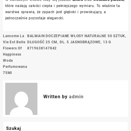
które nadają całości ciepła i pełniejszego wymiaru. To właśnie ta
warstwa sprawia, że zapach jest głęboki i prowokujący, a
jednocześnie pozostaje elegancki.
Nawigacja
Lancome La
BALMAIN DOCZEPIANE WŁOSY NATURALNE 50 SZTUK,
wpisu
Vie Est Belle
DŁUGOŚĆ 25 CM, DŁ. 5 JASNOBRĄZOWE, 13 G
Flowers Of
8719638147842
Happiness
Woda
Perfumowana
75Ml
Written by
admin
Szukaj