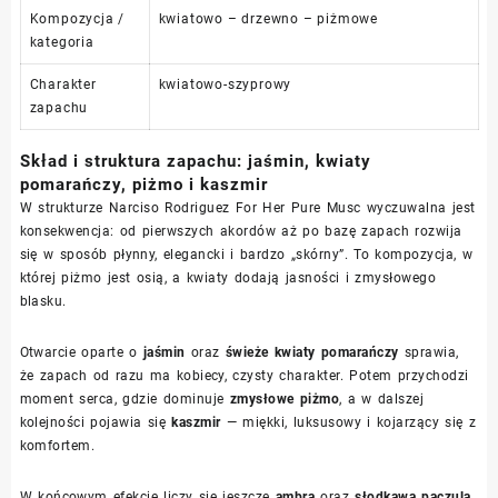
Kompozycja /
kwiatowo – drzewno – piżmowe
kategoria
Charakter
kwiatowo-szyprowy
zapachu
Skład i struktura zapachu: jaśmin, kwiaty
pomarańczy, piżmo i kaszmir
W strukturze Narciso Rodriguez For Her Pure Musc wyczuwalna jest
konsekwencja: od pierwszych akordów aż po bazę zapach rozwija
się w sposób płynny, elegancki i bardzo „skórny”. To kompozycja, w
której piżmo jest osią, a kwiaty dodają jasności i zmysłowego
blasku.
Otwarcie oparte o
jaśmin
oraz
świeże kwiaty pomarańczy
sprawia,
że zapach od razu ma kobiecy, czysty charakter. Potem przychodzi
moment serca, gdzie dominuje
zmysłowe piżmo
, a w dalszej
kolejności pojawia się
kaszmir
— miękki, luksusowy i kojarzący się z
komfortem.
W końcowym efekcie liczy się jeszcze
ambra
oraz
słodkawa paczula
,