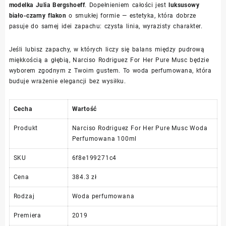
modelka Julia Bergshoeff
. Dopełnieniem całości jest
luksusowy
biało-czarny flakon
o smukłej formie — estetyka, która dobrze
pasuje do samej idei zapachu: czysta linia, wyrazisty charakter.
Jeśli lubisz zapachy, w których liczy się balans między pudrową
miękkością a głębią, Narciso Rodriguez For Her Pure Musc będzie
wyborem zgodnym z Twoim gustem. To woda perfumowana, która
buduje wrażenie elegancji bez wysiłku.
Cecha
Wartość
Produkt
Narciso Rodriguez For Her Pure Musc Woda
Perfumowana 100ml
SKU
6f8e199271c4
Cena
384.3 zł
Rodzaj
Woda perfumowana
Premiera
2019