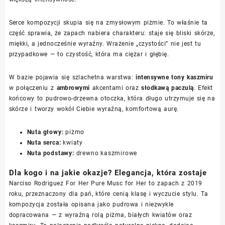
Serce kompozycji skupia się na zmysłowym piżmie. To właśnie ta
część sprawia, że zapach nabiera charakteru: staje się bliski skórze,
miękki, a jednocześnie wyraźny. Wrażenie „czystości” nie jest tu
przypadkowe — to czystość, która ma ciężar i głębię.
W bazie pojawia się szlachetna warstwa:
intensywne tony kaszmiru
w połączeniu z
ambrowymi
akcentami oraz
słodkawą paczulą
. Efekt
końcowy to pudrowo-drzewna otoczka, która długo utrzymuje się na
skórze i tworzy wokół Ciebie wyraźną, komfortową aurę.
Nuta głowy:
piżmo
Nuta serca:
kwiaty
Nuta podstawy:
drewno kaszmirowe
Dla kogo i na jakie okazje? Elegancja, która zostaje
Narciso Rodriguez For Her Pure Musc for Her to zapach z 2019
roku, przeznaczony dla pań, które cenią klasę i wyczucie stylu. Ta
kompozycja została opisana jako pudrowa i niezwykle
dopracowana — z wyraźną rolą piżma, białych kwiatów oraz