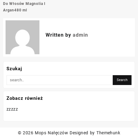
wpisu
Do Włosów Magnolia I
Argan480 ml
Written by
admin
Szukaj
Zobacz również
zzzzz
© 2026
Mops Nałęczów
Designed by
Themehunk