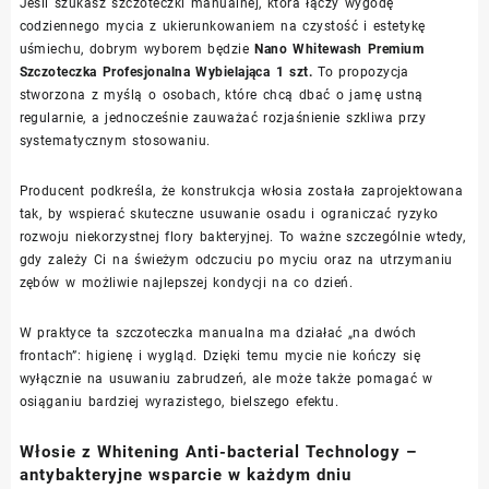
Jeśli szukasz szczoteczki manualnej, która łączy wygodę
codziennego mycia z ukierunkowaniem na czystość i estetykę
uśmiechu, dobrym wyborem będzie
Nano Whitewash Premium
Szczoteczka Profesjonalna Wybielająca 1 szt.
To propozycja
stworzona z myślą o osobach, które chcą dbać o jamę ustną
regularnie, a jednocześnie zauważać rozjaśnienie szkliwa przy
systematycznym stosowaniu.
Producent podkreśla, że konstrukcja włosia została zaprojektowana
tak, by wspierać skuteczne usuwanie osadu i ograniczać ryzyko
rozwoju niekorzystnej flory bakteryjnej. To ważne szczególnie wtedy,
gdy zależy Ci na świeżym odczuciu po myciu oraz na utrzymaniu
zębów w możliwie najlepszej kondycji na co dzień.
W praktyce ta szczoteczka manualna ma działać „na dwóch
frontach”: higienę i wygląd. Dzięki temu mycie nie kończy się
wyłącznie na usuwaniu zabrudzeń, ale może także pomagać w
osiąganiu bardziej wyrazistego, bielszego efektu.
Włosie z Whitening Anti-bacterial Technology –
antybakteryjne wsparcie w każdym dniu