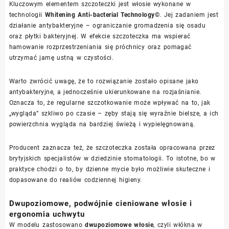
Kluczowym elementem szczoteczki jest włosie wykonane w
technologii
Whitening Anti-bacterial Technology©
. Jej zadaniem jest
działanie antybakteryjne – ograniczanie gromadzenia się osadu
oraz płytki bakteryjnej. W efekcie szczoteczka ma wspierać
hamowanie rozprzestrzeniania się próchnicy oraz pomagać
utrzymać jamę ustną w czystości.
Warto zwrócić uwagę, że to rozwiązanie zostało opisane jako
antybakteryjne, a jednocześnie ukierunkowane na rozjaśnianie.
Oznacza to, że regularne szczotkowanie może wpływać na to, jak
„wygląda” szkliwo po czasie – zęby stają się wyraźnie bielsze, a ich
powierzchnia wygląda na bardziej świeżą i wypielęgnowaną.
Producent zaznacza też, że szczoteczka została opracowana przez
brytyjskich specjalistów w dziedzinie stomatologii. To istotne, bo w
praktyce chodzi o to, by dzienne mycie było możliwie skuteczne i
dopasowane do realiów codziennej higieny.
Dwupoziomowe, podwójnie cieniowane włosie i
ergonomia uchwytu
W modelu zastosowano
dwupoziomowe włosie
, czyli włókna w