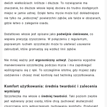
dwóch wielkościach: krótsze i dłuższe. To rozwiązanie ma
znaczenie, bo dłuższe włosie lepiej dociera do trudno dostępnych
miejsc w jamie ustnej. Dzięki temu mycie może być dokładniejsze
nie tylko na „widocznej” powierzchni zębów, ale także w obszarach,
gdzie łatwo o zaleganie osadu.
Dodatkowo włosie jest opisane jako
podwójnie cieniowane
, co
wspiera precyzję czyszczenia. W połączeniu z regularnym,
poprawnym ruchem szczoteczki może to ułatwiać usuwanie
zabrudzeń, które gromadzą się wzdłuż linii zębów.
Nie mniej ważny jest
ergonomiczny uchwyt
. Zapewnia wygodne
manewrowanie szczoteczką podczas mycia i ma zapobiegać
wyślizgnięciu się z ręki. To szczególnie istotne, gdy myjesz zęby
codziennie i chcesz mieć kontrolę nad techniką szczotkowania.
Komfort użytkowania: średnia twardość i zalecenia
wymiany
Szczoteczka ma włosie o
średniej twardości
. Taki poziom zwykle
jest wybierany przez osoby, które chcą zachować skuteczność
czyszczenia przy jednoczesnym zachowaniu komfortu. Producent