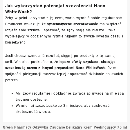
Jak wykorzystać potencjał szczoteczki Nano
WhiteWash?
Żeby w pełni korzystać z jej cech, warto wyrobić sobie regularność.
Producent wskazuje, że
systematyczne szczotkowanie
ma wspierać
rozjaśnianie szkliwa i sprawiać, że zęby stają się bielsze. Efekt
wybielający w codziennym rytmie higieny to zwykle kwestia czasu i
konsekwencji.
Jeśli chcesz wzmocnić rezultat, sięgnij po produkty z tej samej
serii. W opisie podkreślono, że
lepsze efekty uzyskasz, stosując
szczoteczkę razem z innymi preparatami Nano WhiteWash
. Dzięki
spójności pielęgnacji możesz lepiej dopasować działanie do swoich
potrzeb.
Myj zęby regularnie i dokładnie, zwracając uwagę na miejsca
trudniej dostępne.
Wymieniaj szczoteczkę co 3 miesiące, aby zachować
skuteczność włosia.
Nawigacja
Green Pharmacy Odżywka
Caudalie Delikatny Krem Peelingujący 75 ml