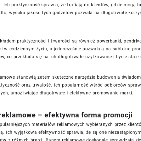
i. Ich praktyczność sprawia, że trafiają do klientów, gdzie mog
to, wysoka jakość tych gadżetów pozwala na długotrwałe korzysta
ładem praktyczności i trwałości są również powerbanki, pendrive’y
i w codziennym życiu, a jednocześnie pozwalają na subtelne prom
w, co przekłada się na ich długotrwałe użytkowanie i bycie stal
lamowe stanowią zatem skuteczne narzędzie budowania świadomośc
ktyczność oraz trwałość. Ich popularność wśród odbiorców spraw
ych, umożliwiając długotrwałe i efektywne promowanie marki.
reklamowe – efektywna forma promocji
pularniejszych materiałów reklamowych wybieranych przez klient
ią. Ich wyjątkowa efektywność sprawia, że są one niezastąpiony
stw z różnych branż. Banery reklamowe doskonale sprawdzają się 