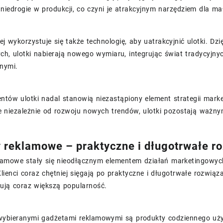
iedrogie w produkcji, co czyni je atrakcyjnym narzędziem dla mał
ej wykorzystuje się także technologię, aby uatrakcyjnić ulotki. 
ych, ulotki nabierają nowego wymiaru, integrując świat tradycyj
znymi.
ientów ulotki nadal stanowią niezastąpiony element strategii mark
że niezależnie od rozwoju nowych trendów, ulotki pozostają ważn
 reklamowe – praktyczne i długotrwałe r
lamowe stały się nieodłącznym elementem działań marketingowych,
lienci coraz chętniej sięgają po praktyczne i długotrwałe rozwiąz
kują coraz większą popularność.
wybieranymi gadżetami reklamowymi są produkty codziennego użytku