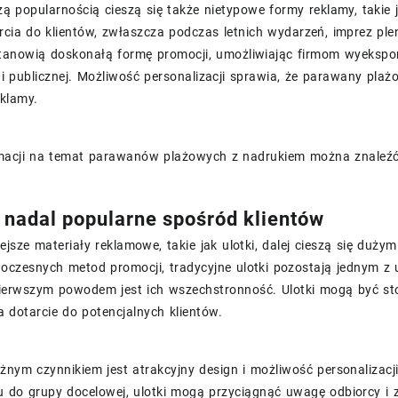
ą popularnością cieszą się także nietypowe formy reklamy, takie
cia do klientów, zwłaszcza podczas letnich wydarzeń, imprez ple
tanowią doskonałą formę promocji, umożliwiając firmom wyekspo
i publicznej. Możliwość personalizacji sprawia, że parawany pla
klamy.
rmacji na temat parawanów plażowych z nadrukiem można znaleź
– nadal popularne spośród klientów
ejsze materiały reklamowe, takie jak ulotki, dalej cieszą się du
oczesnych metod promocji, tradycyjne ulotki pozostają jednym z 
 Pierwszym powodem jest ich wszechstronność. Ulotki mogą być s
 dotarcie do potencjalnych klientów.
nym czynnikiem jest atrakcyjny design i możliwość personalizacj
 do grupy docelowej, ulotki mogą przyciągnąć uwagę odbiorcy i z