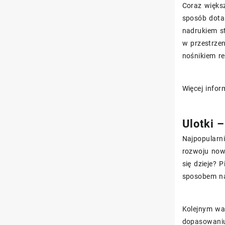
Coraz większ
sposób dotar
nadrukiem s
w przestrzen
nośnikiem re
Więcej info
Ulotki 
Najpopularni
rozwoju now
się dzieje?
sposobem na
Kolejnym waż
dopasowaniu