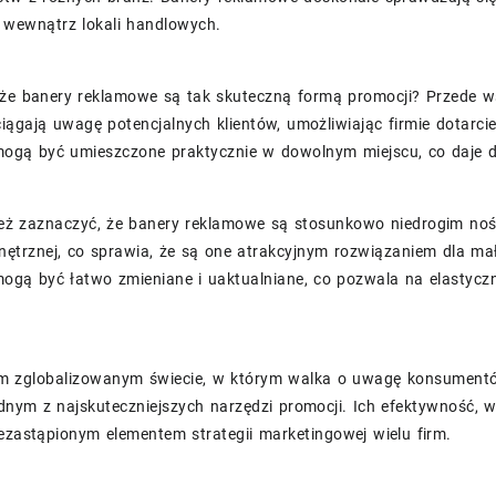
y wewnątrz lokali handlowych.
 że banery reklamowe są tak skuteczną formą promocji? Przede w
iągają uwagę potencjalnych klientów, umożliwiając firmie dotarc
ogą być umieszczone praktycznie w dowolnym miejscu, co daje
eż zaznaczyć, że banery reklamowe są stosunkowo niedrogim noś
ętrznej, co sprawia, że są one atrakcyjnym rozwiązaniem dla mał
ogą być łatwo zmieniane i uaktualniane, co pozwala na elastyc
ym zglobalizowanym świecie, w którym walka o uwagę konsumentów
dnym z najskuteczniejszych narzędzi promocji. Ich efektywność, w
ezastąpionym elementem strategii marketingowej wielu firm.