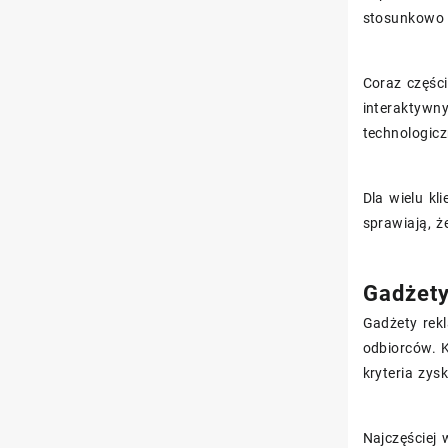
stosunkowo n
Coraz części
interaktywn
technologic
Dla wielu kl
sprawiają, 
Gadżety
Gadżety rek
odbiorców. K
kryteria zys
Najczęściej 