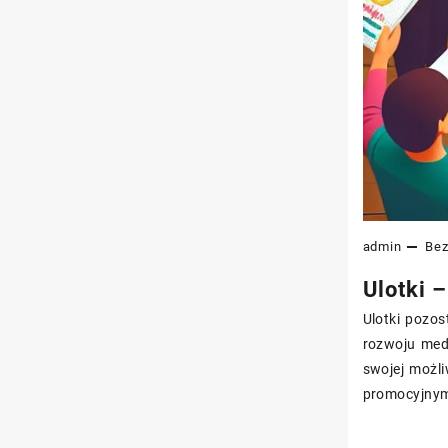
admin
Bez
Ulotki 
Ulotki pozo
rozwoju medi
swojej możli
promocyjny