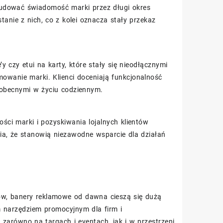
ą budować świadomość marki przez długi okres
nie z nich, co z kolei oznacza stały przekaz
 czy etui na karty, które stały się nieodłącznymi
owanie marki. Klienci doceniają funkcjonalność
e obecnymi w życiu codziennym.
i marki i pozyskiwania lojalnych klientów
ia, że stanowią niezawodne wsparcie dla działań
ów, banery reklamowe od dawna cieszą się dużą
m narzędziem promocyjnym dla firm i
zarówno na targach i eventach, jak i w przestrzeni