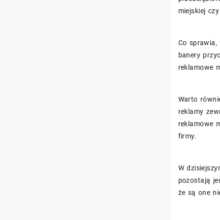
miejskiej cz
Co sprawia,
banery przyc
reklamowe m
Warto równi
reklamy zewn
reklamowe m
firmy.
W dzisiejsz
pozostają je
że są one ni