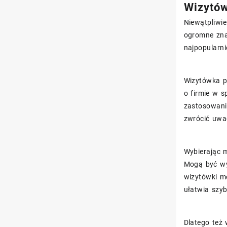
Wizytów
Niewątpliwie
ogromne zna
najpopularn
Wizytówka pe
o firmie w s
zastosowani
zwrócić uwag
Wybierając m
Mogą być wy
wizytówki m
ułatwia szyb
Dlatego też