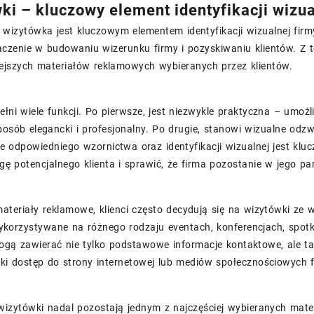
ki – kluczowy element identyfikacji wizua
 wizytówka jest kluczowym elementem identyfikacji wizualnej fir
czenie w budowaniu wizerunku firmy i pozyskiwaniu klientów. Z 
iejszych materiałów reklamowych wybieranych przez klientów.
łni wiele funkcji. Po pierwsze, jest niezwykle praktyczna – umoż
posób elegancki i profesjonalny. Po drugie, stanowi wizualne odzw
e odpowiedniego wzornictwa oraz identyfikacji wizualnej jest k
ę potencjalnego klienta i sprawić, że firma pozostanie w jego pam
ateriały reklamowe, klienci często decydują się na wizytówki ze 
korzystywane na różnego rodzaju eventach, konferencjach, spot
ogą zawierać nie tylko podstawowe informacje kontaktowe, ale ta
ki dostęp do strony internetowej lub mediów społecznościowych f
 wizytówki nadal pozostają jednym z najczęściej wybieranych ma