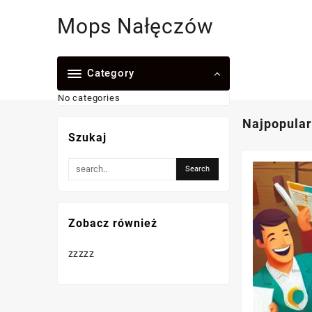
Skip
Mops Nałęczów
to
content
Category
No categories
Najpopular
Szukaj
Zobacz również
zzzzz