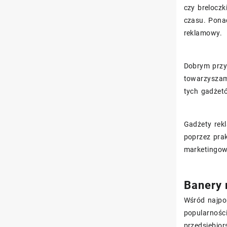
czy breloczk
czasu. Ponad
reklamowy.
Dobrym przyk
towarzyszam
tych gadżetó
Gadżety rek
poprzez pra
marketingow
Banery 
Wśród najpo
popularnośc
przedsiębior